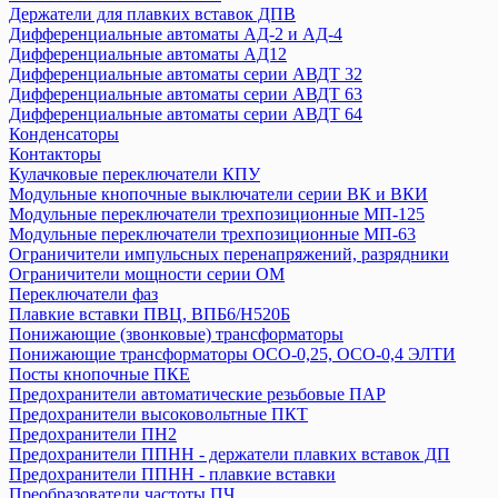
Держатели для плавких вставок ДПВ
Пускатели серии ПРК
Дифференциальные автоматы АД-2 и АД-4
Разъединители
Дифференциальные автоматы АД12
Разъемы
Дифференциальные автоматы серии АВДТ 32
Расцепители
Дифференциальные автоматы серии АВДТ 63
Дифференциальные автоматы серии АВДТ 64
Реле
Конденсаторы
Розетки и звонки на DIN-рейку
Контакторы
Таймер
Кулачковые переключатели КПУ
УЗО ВД1-63
Модульные кнопочные выключатели серии ВК и ВКИ
Модульные переключатели трехпозиционные МП-125
Модульные переключатели трехпозиционные МП-63
ТДМ
Ограничители импульсных перенапряжений, разрядники
Авт. выключатели ВА-87
Ограничители мощности серии ОМ
Авт. выключатели ВА-88,комплектующие
Переключатели фаз
Авт. выключатели ВА-89, комплектующие
Плавкие вставки ПВЦ, ВПБ6/H520Б
Авт. выключатели ВА 47-29
Понижающие (звонковые) трансформаторы
Понижающие трансформаторы ОСО-0,25, ОСО-0,4 ЭЛТИ
Авт. выключатели ВА 47-60
Посты кнопочные ПКЕ
Авт. выключатели ВА 47-63
Предохранители автоматические резьбовые ПАР
Авт. выключатели ВА 60-26
Предохранители высоковольтные ПКТ
Авт.выключатели ВА 47-29Б
Предохранители ПН2
Автоматические выключатели АП50Б
Предохранители ППНН - держатели плавких вставок ДП
Автоматические выключатели ВА 47-125
Предохранители ППНН - плавкие вставки
Преобразователи частоты ПЧ
Автоматический выключатель ВА 47-100