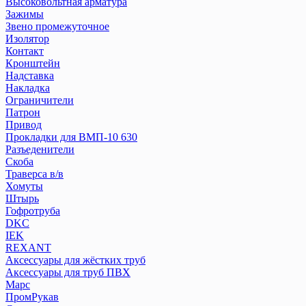
Высоковольтная арматура
Зажимы
Звено промежуточное
Изолятор
Контакт
Кронштейн
Надставка
Накладка
Ограничители
Патрон
Привод
Прокладки для ВМП-10 630
Разъеденители
Скоба
Траверса в/в
Хомуты
Штырь
Гофротруба
DKC
IEK
REXANT
Аксессуары для жёстких труб
Аксессуары для труб ПВХ
Марс
ПромРукав