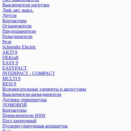
Разъединители
Выключатели нагрузки
Реле
Диф. авт. выкл.
Другое
Контакторы
Schneider Electric
Ограничители
AKTI 9
Предохранители
DEKraft
Разъединители
Реле
EASY 9
Schneider Electric
EASYPACT
AKTI 9
INTERPACT - COMPACT
DEKraft
MULTI 9
EASY 9
RESI 9
EASYPACT
Вспомогательные элементы и аксессуары
INTERPACT - COMPACT
MULTI 9
Выключатели-разъединители
RESI 9
Датчики температуры
Вспомогательные элементы и аксессуары
ДОМОВОЙ
Выключатели-разъединители
Контакторы
Датчики температуры
Переключатели iSSW
ДОМОВОЙ
Пост кнопочный
Контакторы
Переключатели iSSW
Пускорегулирующая аппаратура
Пост кнопочный
Реле
Пускорегулирующая аппаратура
Розетки на DIN-рейку