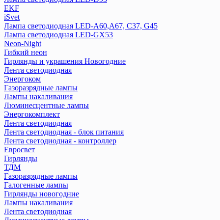
EKF
iSvet
Лампа светодиодная LED-A60,A67, C37, G45
Лампа светодиодная LED-GX53
Neon-Night
Гибкий неон
Гирлянды и украшения Новогодние
Лента светодиодная
Энергоком
Газоразрядные лампы
Лампы накаливания
Люминесцентные лампы
Энергокомплект
Лента светодиодная
Лента светодиодная - блок питания
Лента светодиодная - контроллер
Евросвет
Гирлянды
ТДМ
Газоразрядные лампы
Галогенные лампы
Гирлянды новогодние
Лампы накаливания
Лента светодиодная