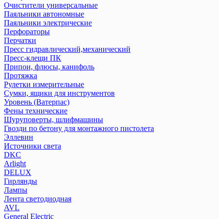
Очистители универсальные
Паяльники автономные
Паяльники электрические
Перфораторы
Перчатки
Пресс гидравлический,механический
Пресс-клещи ПК
Припои, флюсы, канифоль
Протяжка
Рулетки измерительные
Сумки, ящики для инструментов
Уровень (Ватерпас)
Фены технические
Шуруповерты, шлифмашины
Гвозди по бетону для монтажного пистолета
Эллевин
Источники света
DKC
Arlight
DELUX
Гирлянды
Лампы
Лента светодиодная
AVL
General Electric