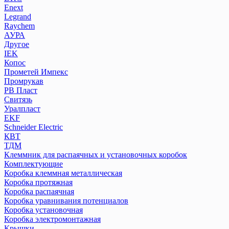
Enext
Legrand
Raychem
АУРА
Другое
IEK
Копос
Прометей Импекс
Промрукав
РВ Пласт
Свитязь
Уралпласт
EKF
Schneider Electric
КВТ
ТДМ
Клеммник для распаячных и установочных коробок
Комплектующие
Коробка клеммная металлическая
Коробка протяжная
Коробка распаячная
Коробка уравнивания потенциалов
Коробка установочная
Коробка электромонтажная
Крышки