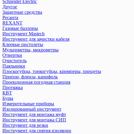
Schneider Electric
Другое
Защитные средства
Ресанта
REXANT
Газовые баллоны
Инструмент Mastech
Инструмент для зачистки кабеля
Клеевые пистолеты
Мультиметры, микрометры
Отвертки
Очиститель
Паяльники
Плоскогубцы, тонкогубцы, кримперы, пинцеты
Припои, флюсы, канифоль
Проекционная погодная станция
Протяжка
КВТ
Буры
Измерительные приборы
Изолированный инструмент
Инструмент для монтажа муфт
Инструмент для монтажа СИП
Инструмент для резки
Инструмент для снятия изоляции