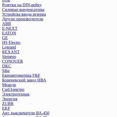
Реле
Силовые конденсаторы
Розетки на DIN-рейку
Устройсва ввода резерва
Силовые конденсаторы
Устройсва ввода резерва
Другие производители
Другие производители
ABB
ABB
E-NEXT
E-NEXT
EATON
EATON
GE
GE
HS Electro
Legrand
HS Electro
REXANT
Legrand
Siemens
REXANT
CONQUER
Siemens
DKC
CONQUER
Siba
DKC
Евроавтоматика F&F
Кореневский завод НВА
Siba
Меандр
Евроавтоматика F&F
СибЭлектро
Кореневский завод НВА
Электротехник
Меандр
Энергия
СибЭлектро
ZUBR
Электротехник
EKF
Авт. выключатели ВА-450
Энергия