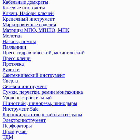
Кабельные домкраты
Клеевые пистолеты
Ключи, Наборы ключей
Крепежный инструмент
Маркировочные изделия
Матрицы МПО, МПШО, МПК
Молотки
Насосы, помпы
Паяльники
Пресс гидравлический, механический
Пресс-клещи
Протяжка
Рулетки
Сантехнический инструмент
Сверла
Сетевой инструмент
Сумки, перчатки, ремни монтажника
Уровень строительный
Шиногибы, шинорезы, шинодыры
Инструмент Sale
Коронки для отверстий и аксессуары
Электроинструмент
Перфораторы
Промрукав
ТДМ