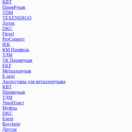
КВТ
ПромРукав
ТDM
TEXENERGO
Лоток
DKC
Flexel
ProConnect
IEK
КМ Профиль
ТДМ
ТК Промрукав
EKF
Металлорукав
E-next
Аксессуары для металлорукава
КВТ
Промрукав
ТДМ
УралПласт
Муфты
DKC
Enext
Raychem
Другое