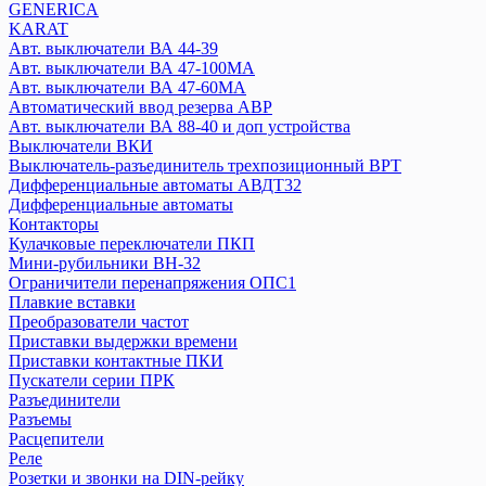
GENERICA
Плавкие вставки
KARAT
Посты кнопочные
Авт. выключатели ВА 44-39
Предохранители ПКТ
Авт. выключатели ВА 47-100MA
Разъединитель РБ, РПБ
Авт. выключатели ВА 47-60MA
Расцепители
Автоматический ввод резерва АВР
Реле
Авт. выключатели ВА 88-40 и доп устройства
Выключатели ВКИ
Розетки на DIN-рейку
Выключатель-разъединитель трехпозиционный ВРТ
Рубильники, выключатели нагрузки
Дифференциальные автоматы АВДТ32
АВДТ
Дифференциальные автоматы
Выключатели путевые
Контакторы
УЗО
Кулачковые переключатели ПКП
Мини-рубильники ВН-32
Ограничители перенапряжения ОПС1
IEK
Плавкие вставки
Авт. выключатели ВА77 (воздушные)
Преобразователи частот
Переключатель кулачковый MASTER
Приставки выдержки времени
Авт. выключатели ВА 44-35
Приставки контактные ПКИ
Авт. выключатели ВА 44-33
Пускатели серии ПРК
Разъединители
Авт. выключатели ВА 88 (серия MASTER)
Разъемы
Авт. выключатели ВА 88-32 и доп устройства
Расцепители
Авт. выключатели ВА 88-33, (R)
Реле
Авт. выключатели ВА 88-35 и доп устройства
Розетки и звонки на DIN-рейку