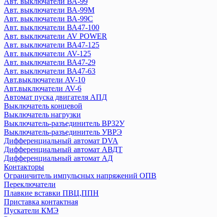
Авт. выключатели ВА-99
ZUBR
Авт. выключатели ВА-99М
Авт. выключатели ВА-99С
EKF
Авт. выключатели ВА47-100
Авт. выключатели ВА-450
Авт. выключатели AV POWER
Авт. выключатели ВА47-125
Авт. выключатели ВА-99
Авт. выключатели AV-125
Авт. выключатели ВА-99М
Авт. выключатели ВА47-29
Авт. выключатели ВА-99С
Авт. выключатели ВА47-63
Авт. выключатели AV POWER
Авт.выключатели AV-10
Авт. выключатели ВА47-100
Авт.выключатели AV-6
Авт. выключатели AV-125
Автомат пуска двигателя АПД
Выключатель концевой
Авт. выключатели ВА47-125
Выключатель нагрузки
Авт. выключатели ВА47-29
Выключатель-разъединитель ВР32У
Авт. выключатели ВА47-63
Выключатель-разъединитель УВРЭ
Авт.выключатели AV-10
Дифференциальный автомат DVA
Авт.выключатели AV-6
Дифференциальный автомат АВДТ
Автомат пуска двигателя АПД
Дифференциальный автомат АД
Контакторы
Выключатель концевой
Ограничитель импульсных напряжений ОПВ
Выключатель нагрузки
Переключатели
Выключатель-разъединитель ВР32У
Плавкие вставки ПВЦ,ППН
Выключатель-разъединитель УВРЭ
Приставка контактная
Дифференциальный автомат DVA
Пускатели КМЭ