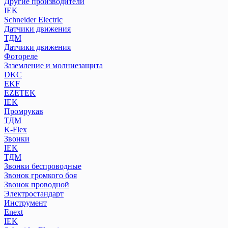
Другие производители
IEK
Schneider Electric
Датчики движения
ТДМ
Датчики движения
Фотореле
Заземление и молниезащита
DKC
EKF
EZETEK
IEK
Промрукав
ТДМ
K-Flex
Звонки
IEK
ТДМ
Звонки беспроводные
Звонок громкого боя
Звонок проводной
Электростандарт
Инструмент
Enext
IEK