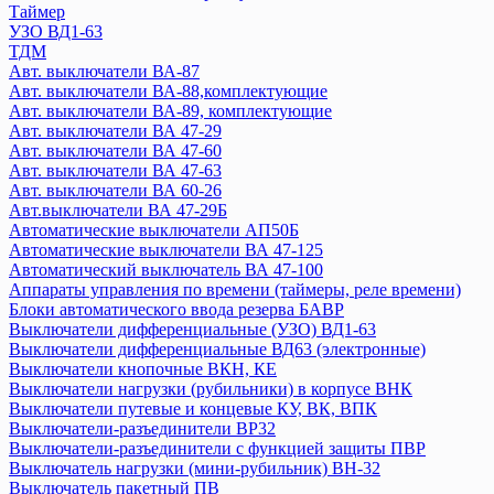
Авт. выключатели ВА 88-37
Таймер
Устройство защиты от дугового пробоя (УЗДП)
УЗО ВД1-63
ТДМ
ARMAT
Авт. выключатели ВА-87
GENERICA
Авт. выключатели ВА-88,комплектующие
KARAT
Авт. выключатели ВА-89, комплектующие
Авт. выключатели ВА 44-39
Авт. выключатели ВА 47-29
Авт. выключатели ВА 47-100MA
Авт. выключатели ВА 47-60
Авт. выключатели ВА 47-60MA
Авт. выключатели ВА 47-63
Авт. выключатели ВА 60-26
Автоматический ввод резерва АВР
Авт.выключатели ВА 47-29Б
Авт. выключатели ВА 88-40 и доп устройства
Автоматические выключатели АП50Б
Выключатели ВКИ
Автоматические выключатели ВА 47-125
Выключатель-разъединитель трехпозиционный ВРТ
Автоматический выключатель ВА 47-100
Дифференциальные автоматы АВДТ32
Аппараты управления по времени (таймеры, реле времени)
Дифференциальные автоматы
Блоки автоматического ввода резерва БАВР
Выключатели дифференциальные (УЗО) ВД1-63
Контакторы
Выключатели дифференциальные ВД63 (электронные)
Кулачковые переключатели ПКП
Выключатели кнопочные ВКН, КЕ
Мини-рубильники ВН-32
Выключатели нагрузки (рубильники) в корпусе ВНК
Ограничители перенапряжения ОПС1
Выключатели путевые и концевые КУ, ВК, ВПК
Плавкие вставки
Выключатели-разъединители ВР32
Преобразователи частот
Выключатели-разъединители с функцией защиты ПВР
Выключатель нагрузки (мини-рубильник) ВН-32
Приставки выдержки времени
Выключатель пакетный ПВ
Приставки контактные ПКИ