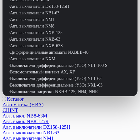
Авт. выключатели DZ158-125H
Авт. выключатели NB1-63
Авт. выключатели NM1
Авт. выключатели NM8
Авт. выключатели NXB-125
Авт. выключатели NXB-63
Авт. выключатели NXB-63S
Дифференциальные автоматы NXBLE-40
Авт. выключатели NXM
Выключатели дифференциальные (УЗО) NL1-100 S
Вспомогательный контакт АХ, XF
Выключатели дифференциальные (УЗО) NL1-63
Выключатели дифференциальные (УЗО) NXL-63
Выключатели нагрузки NXHB-125, NH4, NHR
Выключатели путевые
Каталог
Автоматика (НВА)
Выключатели-разъединители NH40
CHINT
Выключатели-разъединители реверс. NF2-63
Авт. выкл. NB8-63M
Выключатели-разъдинители NH1
Авт. выкл. NB8-125R
Дифференциальные автоматы DZ47LE-63
Авт. выключатели DZ158-125H
Дифференциальные автоматы NB1L
Авт. выключатели NB1-63
Дифференциальные автоматы NB1L-40
Авт. выключатели NM1