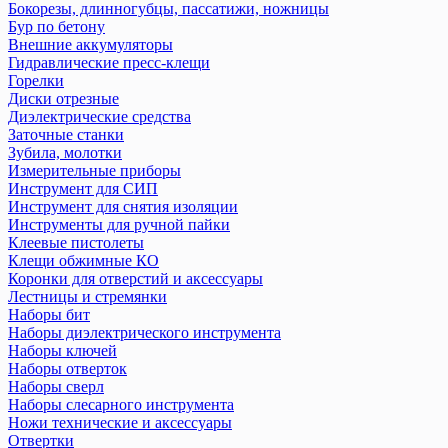
Бокорезы, длинногубцы, пассатижи, ножницы
Бур по бетону
Внешние аккумуляторы
Гидравлические пресс-клещи
Горелки
Диски отрезные
Диэлектрические средства
Заточные станки
Зубила, молотки
Измерительные приборы
Инструмент для СИП
Инструмент для снятия изоляции
Инструменты для ручной пайки
Клеевые пистолеты
Клещи обжимные КО
Коронки для отверстий и аксессуары
Лестницы и стремянки
Наборы бит
Наборы диэлектрического инструмента
Наборы ключей
Наборы отверток
Наборы сверл
Наборы слесарного инструмента
Ножи технические и аксеcсуары
Отвертки