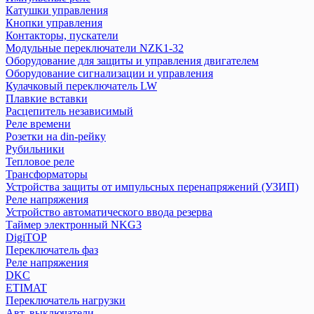
Трансформаторы
Катушки управления
Реле напряжения
Кнопки управления
Устройства защиты от импульсных перенапряжений (УЗИП)
Контакторы, пускатели
Модульные переключатели NZK1-32
Таймер электронный NKG3
Оборудование для защиты и управления двигателем
Устройство автоматического ввода резерва
Оборудование сигнализации и управления
Кулачковый переключатель LW
DigiTOP
Плавкие вставки
Расцепитель независимый
Переключатель фаз
Реле времени
Реле напряжения
Розетки на din-рейку
Рубильники
DKC
Тепловое реле
Трансформаторы
Устройства защиты от импульсных перенапряжений (УЗИП)
ETIMAT
Реле напряжения
Переключатель нагрузки
Устройство автоматического ввода резерва
Авт. выключатели
Таймер электронный NKG3
Выключатели нагрузки
DigiTOP
Диф. авт. выкл.
Переключатель фаз
Реле напряжения
Другое
DKC
Контакторы
ETIMAT
Ограничители
Переключатель нагрузки
Предохранители
Авт. выключатели