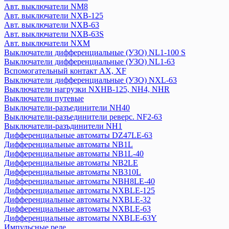
Авт. выключатели NM8
Дифференциальные автоматы NB2LE
Авт. выключатели NXB-125
Дифференциальные автоматы NB310L
Авт. выключатели NXB-63
Дифференциальные автоматы NBH8LE-40
Авт. выключатели NXB-63S
Дифференциальные автоматы NXBLE-125
Авт. выключатели NXM
Дифференциальные автоматы NXBLE-32
Выключатели дифференциальные (УЗО) NL1-100 S
Дифференциальные автоматы NXBLE-63
Выключатели дифференциальные (УЗО) NL1-63
Вспомогательный контакт АХ, XF
Дифференциальные автоматы NXBLE-63Y
Выключатели дифференциальные (УЗО) NXL-63
Импульсные реле
Выключатели нагрузки NXHB-125, NH4, NHR
Катушки управления
Выключатели путевые
Кнопки управления
Выключатели-разъединители NH40
Контакторы, пускатели
Выключатели-разъединители реверс. NF2-63
Модульные переключатели NZK1-32
Выключатели-разъдинители NH1
Дифференциальные автоматы DZ47LE-63
Оборудование для защиты и управления двигателем
Дифференциальные автоматы NB1L
Кулачковый переключатель LW
Дифференциальные автоматы NB1L-40
Оборудование сигнализации и управления
Дифференциальные автоматы NB2LE
Плавкие вставки
Дифференциальные автоматы NB310L
Расцепитель независимый
Дифференциальные автоматы NBH8LE-40
Реле времени
Дифференциальные автоматы NXBLE-125
Дифференциальные автоматы NXBLE-32
Розетки на din-рейку
Дифференциальные автоматы NXBLE-63
Рубильники
Дифференциальные автоматы NXBLE-63Y
Тепловое реле
Импульсные реле