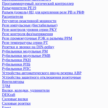
Программируемый логический контроллер
Аппараты управления по времени (таймеры, реле времени)
Разъединители РЕ19
Блоки автоматического ввода резерва БАВР
Разъем (цоколь) 8Ц для крепления реле РВ и РКФ
Выключатели дифференциальные (УЗО) ВД1-63
Расцепители
Выключатели дифференциальные ВД63 (электронные)
Регулятор реактивной мощности
Выключатели кнопочные ВКН, КЕ
Реле импульсные (бистабильные)
Реле контроля уровня серии РКУ
Выключатели нагрузки (рубильники) в корпусе ВНК
Реле контроля фаз/напряжения
Выключатели путевые и концевые КУ, ВК, ВПК
Реле промежуточные РЭК и разъемы РРМ
Выключатели-разъединители ВР32
Реле температуры серии РТ
Выключатели-разъединители с функцией защиты ПВР
Розетки и звонки на DIN-рейку
Выключатель нагрузки (мини-рубильник) ВН-32
Рубильники модульные РМ
Выключатель пакетный ПВ
Рубильники модульные РМВ
Рубильники РКН
Держатели для плавких вставок ДПВ
Рубильники РПБ
Дифференциальные автоматы АД-2 и АД-4
Рубильники РПС
Дифференциальные автоматы АД12
Устройства автоматического ввода резерва АВР
Дифференциальные автоматы серии АВДТ 32
Устройства защитного отклющения розеточные
Дифференциальные автоматы серии АВДТ 63
Вентиляторы
Дифференциальные автоматы серии АВДТ 64
ТДМ
Вилки, колодки, удлинители
Конденсаторы
DEKraft
Контакторы
Силовые вилки
Кулачковые переключатели КПУ
Силовые розетки
Модульные кнопочные выключатели серии ВК и ВКИ
Enext