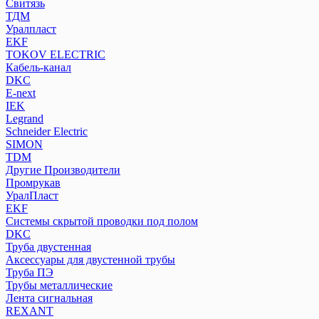
Свитязь
ТДМ
Уралпласт
EKF
TOKOV ELECTRIC
Кабель-канал
DKC
E-next
IEK
Legrand
Schneider Electric
SIMON
TDM
Другие Производители
Промрукав
УралПласт
EKF
Системы скрытой проводки под полом
DKC
Труба двустенная
Аксессуары для двустенной трубы
Труба ПЭ
Трубы металлические
Лента сигнальная
REXANT