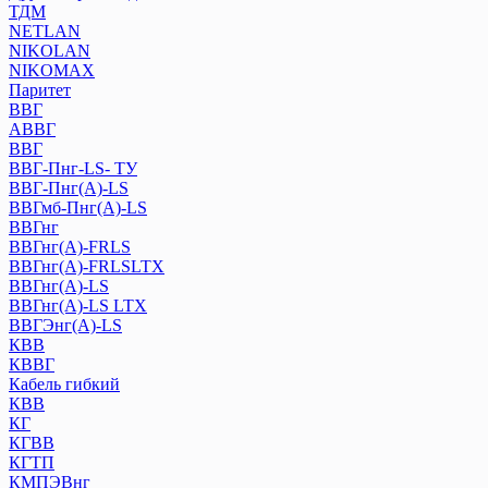
ТДМ
NETLAN
NIKOLAN
NIKOMAX
Паритет
ВВГ
АВВГ
ВВГ
ВВГ-Пнг-LS- ТУ
ВВГ-Пнг(А)-LS
ВВГмб-Пнг(А)-LS
ВВГнг
ВВГнг(А)-FRLS
ВВГнг(А)-FRLSLTX
ВВГнг(А)-LS
ВВГнг(А)-LS LTХ
ВВГЭнг(А)-LS
КВВ
КВВГ
Кабель гибкий
КВВ
КГ
КГВВ
КГТП
КМПЭВнг