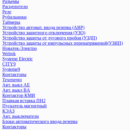
Дифференциальный автомат АВДТ
Разъемы
Расцепители
Дифференциальный автомат АД
Реле
Контакторы
Рубильники
Ограничитель импульсных напряжений ОПВ
Таймеры
Переключатели
Устройство автомат. ввода резерва (АВР)
Плавкие вставки ПВЦ,ППН
Устройство защитного отключения (УЗО)
Приставка контактная
Устройство защиты от дугового пробоя (УЗДП)
Устройство защиты от импульсных перенапряжений(УЗИП)
Пускатели КМЭ
Новатек-Электро
Разъемы
Welrok
Расцепители
Systeme Electric
Реле
CITY9
Рубильники
Systeme9
Таймеры
Контакторы
Texenergo
Устройство автомат. ввода резерва (АВР)
Авт. выкл AE
Устройство защитного отключения (УЗО)
Авт. выкл BA
Устройство защиты от дугового пробоя (УЗДП)
Контактор КМИ
Устройство защиты от импульсных перенапряжений(УЗИП)
Плавкая вставка ПН2
Пускатель магнитный
КЭАЗ
Новатек-Электро
Авт. выключатели
Блоки автоматического ввода резерва
Welrok
Контакторы