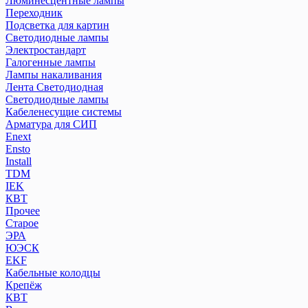
Люминесцентные лампы
Переходник
Подсветка для картин
Светодиодные лампы
Электростандарт
Галогенные лампы
Лампы накаливания
Лента Светодиодная
Светодиодные лампы
Кабеленесущие системы
Арматура для СИП
Enext
Ensto
Install
TDM
IEK
КВТ
Прочее
Старое
ЭРА
ЮЭСК
EKF
Кабельные колодцы
Крепёж
КВТ