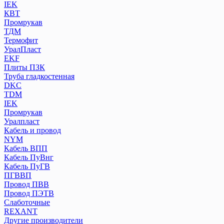
IEK
КВТ
Промрукав
ТДМ
Термофит
УралПласт
EKF
Плиты ПЗК
Труба гладкостенная
DKC
TDM
IEK
Промрукав
Уралпласт
Кабель и провод
NYM
Кабель ВПП
Кабель ПуВнг
Кабель ПуГВ
ПГВВП
Провод ПВВ
Провод ПЭТВ
Слаботочные
REXANT
Другие производители