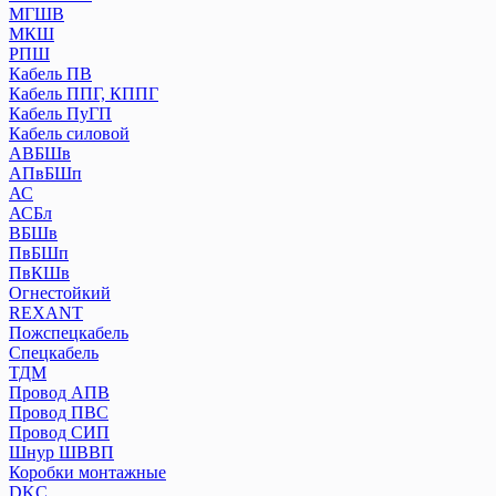
МГШВ
МКШ
РПШ
Кабель ПВ
Кабель ППГ, КППГ
Кабель ПуГП
Кабель силовой
АВБШв
АПвБШп
АС
АСБл
ВБШв
ПвБШп
ПвКШв
Огнестойкий
REXANT
Пожспецкабель
Спецкабель
ТДМ
Провод АПВ
Провод ПВС
Провод СИП
Шнур ШВВП
Коробки монтажные
DKC