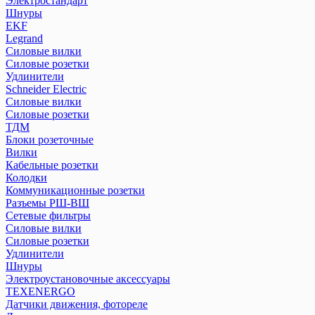
Электростандарт
Реле контроля уровня серии РКУ
Шнуры
Реле контроля фаз/напряжения
EKF
Реле промежуточные РЭК и разъемы РРМ
Legrand
Реле температуры серии РТ
Силовые вилки
Розетки и звонки на DIN-рейку
Силовые розетки
Удлинители
Рубильники модульные РМ
Schneider Electric
Рубильники модульные РМВ
Силовые вилки
Рубильники РКН
Силовые розетки
Рубильники РПБ
ТДМ
Рубильники РПС
Блоки розеточные
Устройства автоматического ввода резерва АВР
Вилки
Кабельные розетки
Устройства защитного отклющения розеточные
Колодки
Коммуникационные розетки
Разъемы РШ-ВШ
ПЕРЕЙТИ В РАЗДЕЛ
Сетевые фильтры
Силовые вилки
Силовые розетки
Удлинители
Шнуры
Электроустановочные аксессуары
TEXENERGO
Датчики движения, фотореле