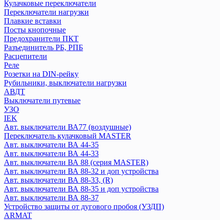
Кулачковые переключатели
Переключатели нагрузки
Systeme Electric
Плавкие вставки
CITY9
Посты кнопочные
Systeme9
Предохранители ПКТ
Контакторы
Разъединитель РБ, РПБ
Расцепители
Реле
Texenergo
Розетки на DIN-рейку
Реле времени
Рубильники, выключатели нагрузки
Авт. выкл AE
АВДТ
Авт. выкл BA
Выключатели путевые
УЗО
Контактор КМИ
IEK
Плавкая вставка ПН2
Авт. выключатели ВА77 (воздушные)
Пускатель магнитный
Переключатель кулачковый MASTER
Авт. выключатели ВА 44-35
КЭАЗ
Авт. выключатели ВА 44-33
Авт. выключатели ВА 88 (серия MASTER)
Выключатель нагрузки
Авт. выключатели ВА 88-32 и доп устройства
Авт. выключатели
Авт. выключатели ВА 88-33, (R)
Блоки автоматического ввода резерва
Авт. выключатели ВА 88-35 и доп устройства
Контакторы
Авт. выключатели ВА 88-37
Кулачковые переключатели
Устройство защиты от дугового пробоя (УЗДП)
Переключатели нагрузки
ARMAT