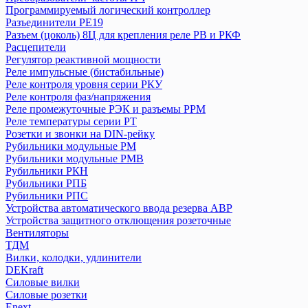
Программируемый логический контроллер
Автоматический выключатель ВА 47-100
Разъединители РЕ19
Аппараты управления по времени (таймеры, реле времени)
Разъем (цоколь) 8Ц для крепления реле РВ и РКФ
Блоки автоматического ввода резерва БАВР
Расцепители
Выключатели дифференциальные (УЗО) ВД1-63
Регулятор реактивной мощности
Выключатели дифференциальные ВД63 (электронные)
Реле импульсные (бистабильные)
Реле контроля уровня серии РКУ
Выключатели кнопочные ВКН, КЕ
Реле контроля фаз/напряжения
Выключатели нагрузки (рубильники) в корпусе ВНК
Реле промежуточные РЭК и разъемы РРМ
Выключатели путевые и концевые КУ, ВК, ВПК
Реле температуры серии РТ
Выключатели-разъединители ВР32
Розетки и звонки на DIN-рейку
Выключатели-разъединители с функцией защиты ПВР
Рубильники модульные РМ
Выключатель нагрузки (мини-рубильник) ВН-32
Рубильники модульные РМВ
Рубильники РКН
Выключатель пакетный ПВ
Рубильники РПБ
Держатели для плавких вставок ДПВ
Рубильники РПС
Дифференциальные автоматы АД-2 и АД-4
Устройства автоматического ввода резерва АВР
Дифференциальные автоматы АД12
Устройства защитного отклющения розеточные
Дифференциальные автоматы серии АВДТ 32
Вентиляторы
Дифференциальные автоматы серии АВДТ 63
ТДМ
Вилки, колодки, удлинители
Дифференциальные автоматы серии АВДТ 64
DEKraft
Конденсаторы
Силовые вилки
Контакторы
Силовые розетки
Кулачковые переключатели КПУ
Enext