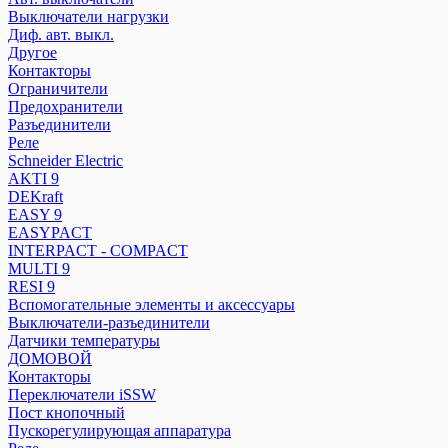
Разъединители
Выключатели нагрузки
Реле
Диф. авт. выкл.
Другое
Контакторы
Schneider Electric
Ограничители
Распред. колодки
Предохранители
AKTI 9
Разъединители
Реле
DEKraft
Schneider Electric
EASY 9
AKTI 9
EASYPACT
DEKraft
INTERPACT - COMPACT
EASY 9
MULTI 9
EASYPACT
RESI 9
INTERPACT - COMPACT
MULTI 9
Вспомогательные элементы и аксессуары
RESI 9
Выключатели-разъединители
Вспомогательные элементы и аксессуары
Датчики температуры
Выключатели-разъединители
ДОМОВОЙ
Датчики температуры
Контакторы
ДОМОВОЙ
Переключатели iSSW
Контакторы
Переключатели iSSW
Пост кнопочный
Пост кнопочный
Пускорегулирующая аппаратура
Пускорегулирующая аппаратура
Реле