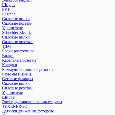
Электростандарт
Реле импульсные (бистабильные)
Шнуры
Реле контроля уровня серии РКУ
EKF
Реле контроля фаз/напряжения
Legrand
Реле промежуточные РЭК и разъемы РРМ
Силовые вилки
Реле температуры серии РТ
Силовые розетки
Удлинители
Розетки и звонки на DIN-рейку
Schneider Electric
Рубильники модульные РМ
Силовые вилки
Рубильники модульные РМВ
Силовые розетки
Рубильники РКН
ТДМ
Рубильники РПБ
Блоки розеточные
Рубильники РПС
Вилки
Кабельные розетки
Устройства автоматического ввода резерва АВР
Колодки
Устройства защитного отклющения розеточные
Коммуникационные розетки
Разъемы РШ-ВШ
Сетевые фильтры
ПЕРЕЙТИ В РАЗДЕЛ
Силовые вилки
Силовые розетки
Удлинители
Шнуры
Электроустановочные аксессуары
TEXENERGO
Датчики движения, фотореле