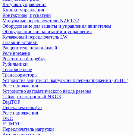
Трансформаторы
Катушки управления
Реле напряжения
Кнопки управления
Устройства защиты от импульсных перенапряжений (УЗИП)
Контакторы, пускатели
Модульные переключатели NZK1-32
Таймер электронный NKG3
Оборудование для защиты и управления двигателем
Устройство автоматического ввода резерва
Оборудование сигнализации и управления
Кулачковый переключатель LW
DigiTOP
Плавкие вставки
Расцепитель независимый
Переключатель фаз
Реле времени
Реле напряжения
Розетки на din-рейку
Рубильники
DKC
Тепловое реле
Трансформаторы
Устройства защиты от импульсных перенапряжений (УЗИП)
ETIMAT
Реле напряжения
Переключатель нагрузки
Устройство автоматического ввода резерва
Авт. выключатели
Таймер электронный NKG3
Выключатели нагрузки
DigiTOP
Диф. авт. выкл.
Переключатель фаз
Реле напряжения
Другое
DKC
Контакторы
ETIMAT
Ограничители
Переключатель нагрузки
Предохранители
Авт. выключатели