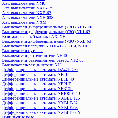
Авт. выключатели NM8
Дифференциальные автоматы NB2LE
Авт. выключатели NXB-125
Дифференциальные автоматы NB310L
Авт. выключатели NXB-63
Дифференциальные автоматы NBH8LE-40
Авт. выключатели NXB-63S
Дифференциальные автоматы NXBLE-125
Авт. выключатели NXM
Дифференциальные автоматы NXBLE-32
Выключатели дифференциальные (УЗО) NL1-100 S
Дифференциальные автоматы NXBLE-63
Выключатели дифференциальные (УЗО) NL1-63
Вспомогательный контакт АХ, XF
Дифференциальные автоматы NXBLE-63Y
Выключатели дифференциальные (УЗО) NXL-63
Импульсные реле
Выключатели нагрузки NXHB-125, NH4, NHR
Катушки управления
Выключатели путевые
Кнопки управления
Выключатели-разъединители NH40
Контакторы, пускатели
Выключатели-разъединители реверс. NF2-63
Модульные переключатели NZK1-32
Выключатели-разъдинители NH1
Дифференциальные автоматы DZ47LE-63
Оборудование для защиты и управления двигателем
Дифференциальные автоматы NB1L
Кулачковый переключатель LW
Дифференциальные автоматы NB1L-40
Оборудование сигнализации и управления
Дифференциальные автоматы NB2LE
Плавкие вставки
Дифференциальные автоматы NB310L
Расцепитель независимый
Дифференциальные автоматы NBH8LE-40
Реле времени
Дифференциальные автоматы NXBLE-125
Дифференциальные автоматы NXBLE-32
Розетки на din-рейку
Дифференциальные автоматы NXBLE-63
Рубильники
Дифференциальные автоматы NXBLE-63Y
Тепловое реле
Импульсные реле