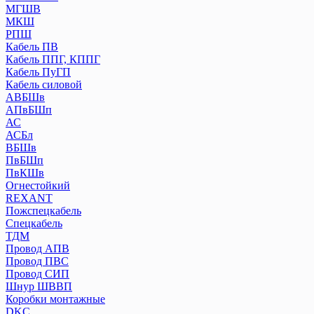
МГШВ
МКШ
РПШ
Кабель ПВ
Кабель ППГ, КППГ
Кабель ПуГП
Кабель силовой
АВБШв
АПвБШп
АС
АСБл
ВБШв
ПвБШп
ПвКШв
Огнестойкий
REXANT
Пожспецкабель
Спецкабель
ТДМ
Провод АПВ
Провод ПВС
Провод СИП
Шнур ШВВП
Коробки монтажные
DKC