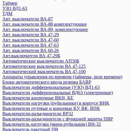
Авт. выключатели ВА 88-35 и доп устройства
Таймер
Авт. выключатели ВА 88-37
УЗО ВД1-63
ТДМ
Устройство защиты от дугового пробоя (УЗДП)
Авт. выключатели ВА-87
ARMAT
Авт. выключатели ВА-88,комплектующие
GENERICA
Авт. выключатели ВА-89, комплектующие
KARAT
Авт. выключатели ВА 47-29
Авт. выключатели ВА 44-39
Авт. выключатели ВА 47-60
Авт. выключатели ВА 47-100MA
Авт. выключатели ВА 47-63
Авт. выключатели ВА 60-26
Авт. выключатели ВА 47-60MA
Авт.выключатели ВА 47-29Б
Автоматический ввод резерва АВР
Автоматические выключатели АП50Б
Авт. выключатели ВА 88-40 и доп устройства
Автоматические выключатели ВА 47-125
Выключатели ВКИ
Автоматический выключатель ВА 47-100
Выключатель-разъединитель трехпозиционный ВРТ
Аппараты управления по времени (таймеры, реле времени)
Дифференциальные автоматы АВДТ32
Блоки автоматического ввода резерва БАВР
Выключатели дифференциальные (УЗО) ВД1-63
Дифференциальные автоматы
Выключатели дифференциальные ВД63 (электронные)
Контакторы
Выключатели кнопочные ВКН, КЕ
Кулачковые переключатели ПКП
Выключатели нагрузки (рубильники) в корпусе ВНК
Мини-рубильники ВН-32
Выключатели путевые и концевые КУ, ВК, ВПК
Ограничители перенапряжения ОПС1
Выключатели-разъединители ВР32
Плавкие вставки
Выключатели-разъединители с функцией защиты ПВР
Выключатель нагрузки (мини-рубильник) ВН-32
Преобразователи частот
Выключатель пакетный ПВ
Приставки выдержки времени