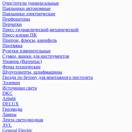
Очистители универсальные
Паяльники автономные
Паяльники электрические
Перфораторы
Перчатки
Пресс гидравлический,механический
Пресс-клещи ПК
Припои, флюсы, канифоль
Протяжка
Рулетки измерительные
Сумки, ящики для инструментов
Уровень (Ватерпас)
Фены технические
Шуруповерты, шлифмашины
Гвозди по бетону для монтажного пистолета
Эллевин
Источники света
DKC
Arlight
DELUX
Гирлянды
Лампы
Лента светодиодная
AVL
General Electric