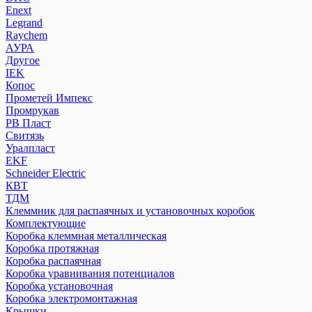
Enext
Legrand
Raychem
АУРА
Другое
IEK
Копос
Прометей Импекс
Промрукав
РВ Пласт
Свитязь
Уралпласт
EKF
Schneider Electric
КВТ
ТДМ
Клеммник для распаячных и установочных коробок
Комплектующие
Коробка клеммная металлическая
Коробка протяжная
Коробка распаячная
Коробка уравнивания потенциалов
Коробка установочная
Коробка электромонтажная
Крышки