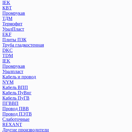
IEK
КВТ
Промрукав
ТДМ
Термофит
УралПласт
EKF
Плиты ПЗК
Труба гладкостенная
DKC
TDM
IEK
Промрукав
Уралпласт
Кабель и провод
NYM
Кабель ВПП
Кабель ПуВнг
Кабель ПуГВ
ПГВВП
Провод ПВВ
Провод ПЭТВ
Слаботочные
REXANT
Другие производители