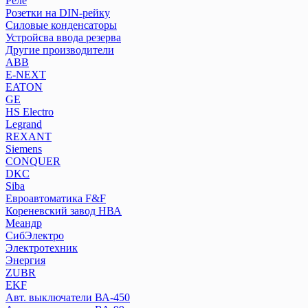
Реле
Розетки на DIN-рейку
Розетки на DIN-рейку
Силовые конденсаторы
Силовые конденсаторы
Устройсва ввода резерва
Устройсва ввода резерва
Другие производители
ABB
Другие производители
E-NEXT
ABB
EATON
E-NEXT
GE
EATON
HS Electro
Legrand
GE
REXANT
HS Electro
Siemens
Legrand
CONQUER
REXANT
DKC
Siemens
Siba
CONQUER
Евроавтоматика F&F
Кореневский завод НВА
DKC
Меандр
Siba
СибЭлектро
Евроавтоматика F&F
Электротехник
Кореневский завод НВА
Энергия
Меандр
ZUBR
СибЭлектро
EKF
Авт. выключатели ВА-450
Электротехник