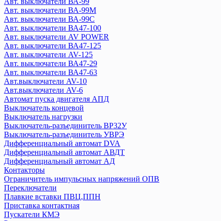
Авт. выключатели ВА-99
Энергия
Авт. выключатели ВА-99М
ZUBR
Авт. выключатели ВА-99С
Авт. выключатели ВА47-100
EKF
Авт. выключатели AV POWER
Авт. выключатели ВА47-125
Авт. выключатели ВА-450
Авт. выключатели AV-125
Авт. выключатели ВА-99
Авт. выключатели ВА47-29
Авт. выключатели ВА-99М
Авт. выключатели ВА47-63
Авт. выключатели ВА-99С
Авт.выключатели AV-10
Авт. выключатели AV POWER
Авт.выключатели AV-6
Авт. выключатели ВА47-100
Автомат пуска двигателя АПД
Выключатель концевой
Авт. выключатели AV-125
Выключатель нагрузки
Авт. выключатели ВА47-125
Выключатель-разъединитель ВР32У
Авт. выключатели ВА47-29
Выключатель-разъединитель УВРЭ
Авт. выключатели ВА47-63
Дифференциальный автомат DVA
Авт.выключатели AV-10
Дифференциальный автомат АВДТ
Авт.выключатели AV-6
Дифференциальный автомат АД
Контакторы
Автомат пуска двигателя АПД
Ограничитель импульсных напряжений ОПВ
Выключатель концевой
Переключатели
Выключатель нагрузки
Плавкие вставки ПВЦ,ППН
Выключатель-разъединитель ВР32У
Приставка контактная
Выключатель-разъединитель УВРЭ
Пускатели КМЭ