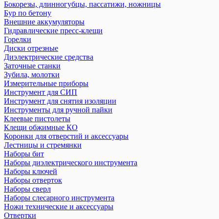
Бокорезы, длинногубцы, пассатижи, ножницы
Бур по бетону
Внешние аккумуляторы
Гидравлические пресс-клещи
Горелки
Диски отрезные
Диэлектрические средства
Заточные станки
Зубила, молотки
Измерительные приборы
Инструмент для СИП
Инструмент для снятия изоляции
Инструменты для ручной пайки
Клеевые пистолеты
Клещи обжимные КО
Коронки для отверстий и аксессуары
Лестницы и стремянки
Наборы бит
Наборы диэлектрического инструмента
Наборы ключей
Наборы отверток
Наборы сверл
Наборы слесарного инструмента
Ножи технические и аксеcсуары
Отвертки