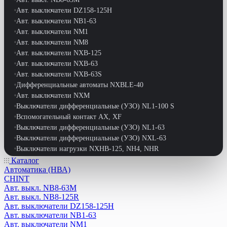
Авт. выключатели DZ158-125H
Авт. выключатели NB1-63
Авт. выключатели NM1
Авт. выключатели NM8
Авт. выключатели NXB-125
Авт. выключатели NXB-63
Авт. выключатели NXB-63S
Дифференциальные автоматы NXBLE-40
Авт. выключатели NXM
Выключатели дифференциальные (УЗО) NL1-100 S
Вспомогательный контакт АХ, XF
Выключатели дифференциальные (УЗО) NL1-63
Выключатели дифференциальные (УЗО) NXL-63
Выключатели нагрузки NXHB-125, NH4, NHR
Выключатели путевые
Каталог
Автоматика (НВА)
Выключатели-разъединители NH40
CHINT
Выключатели-разъединители реверс. NF2-63
Авт. выкл. NB8-63M
Выключатели-разъдинители NH1
Авт. выкл. NB8-125R
Дифференциальные автоматы DZ47LE-63
Авт. выключатели DZ158-125H
Дифференциальные автоматы NB1L
Авт. выключатели NB1-63
Дифференциальные автоматы NB1L-40
Авт. выключатели NM1