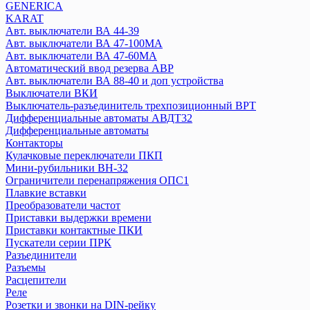
GENERICA
Переключатели нагрузки
KARAT
Плавкие вставки
Авт. выключатели ВА 44-39
Посты кнопочные
Авт. выключатели ВА 47-100MA
Предохранители ПКТ
Авт. выключатели ВА 47-60MA
Разъединитель РБ, РПБ
Автоматический ввод резерва АВР
Расцепители
Авт. выключатели ВА 88-40 и доп устройства
Выключатели ВКИ
Реле
Выключатель-разъединитель трехпозиционный ВРТ
Розетки на DIN-рейку
Дифференциальные автоматы АВДТ32
Рубильники, выключатели нагрузки
Дифференциальные автоматы
АВДТ
Контакторы
Выключатели путевые
Кулачковые переключатели ПКП
УЗО
Мини-рубильники ВН-32
Ограничители перенапряжения ОПС1
Плавкие вставки
IEK
Преобразователи частот
Авт. выключатели ВА77 (воздушные)
Приставки выдержки времени
Переключатель кулачковый MASTER
Приставки контактные ПКИ
Авт. выключатели ВА 44-35
Пускатели серии ПРК
Разъединители
Авт. выключатели ВА 44-33
Разъемы
Авт. выключатели ВА 88 (серия MASTER)
Расцепители
Авт. выключатели ВА 88-32 и доп устройства
Реле
Авт. выключатели ВА 88-33, (R)
Розетки и звонки на DIN-рейку