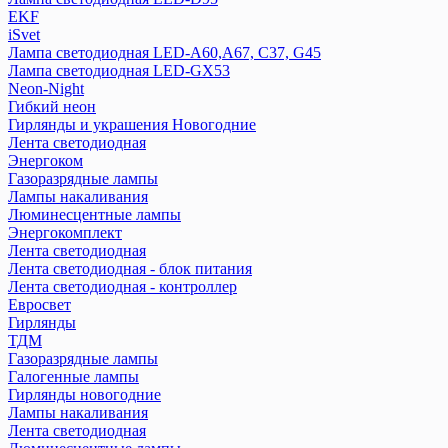
EKF
iSvet
Лампа светодиодная LED-A60,A67, C37, G45
Лампа светодиодная LED-GX53
Neon-Night
Гибкий неон
Гирлянды и украшения Новогодние
Лента светодиодная
Энергоком
Газоразрядные лампы
Лампы накаливания
Люминесцентные лампы
Энергокомплект
Лента светодиодная
Лента светодиодная - блок питания
Лента светодиодная - контроллер
Евросвет
Гирлянды
ТДМ
Газоразрядные лампы
Галогенные лампы
Гирлянды новогодние
Лампы накаливания
Лента светодиодная