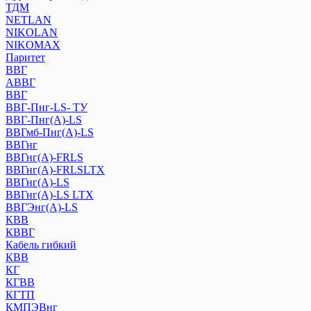
ТДМ
NETLAN
NIKOLAN
NIKOMAX
Паритет
ВВГ
АВВГ
ВВГ
ВВГ-Пнг-LS- ТУ
ВВГ-Пнг(А)-LS
ВВГмб-Пнг(А)-LS
ВВГнг
ВВГнг(А)-FRLS
ВВГнг(А)-FRLSLTX
ВВГнг(А)-LS
ВВГнг(А)-LS LTХ
ВВГЭнг(А)-LS
КВВ
КВВГ
Кабель гибкий
КВВ
КГ
КГВВ
КГТП
КМПЭВнг