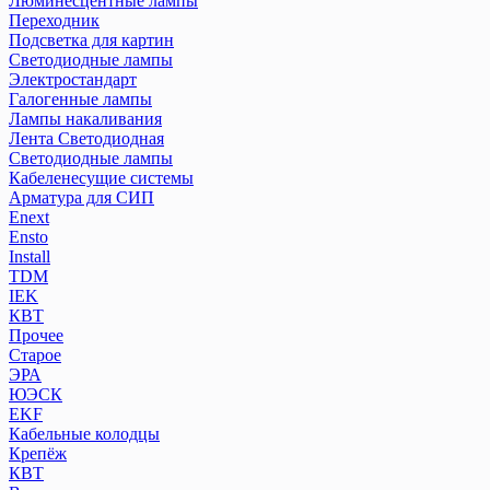
Люминесцентные лампы
Переходник
Подсветка для картин
Светодиодные лампы
Электростандарт
Галогенные лампы
Лампы накаливания
Лента Светодиодная
Светодиодные лампы
Кабеленесущие системы
Арматура для СИП
Enext
Ensto
Install
TDM
IEK
КВТ
Прочее
Старое
ЭРА
ЮЭСК
EKF
Кабельные колодцы
Крепёж
КВТ