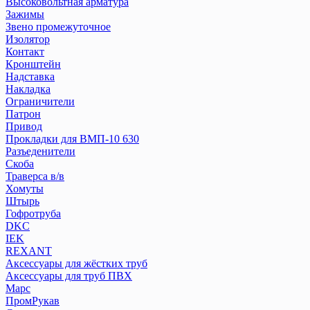
Высоковольтная арматура
Зажимы
Звено промежуточное
Изолятор
Контакт
Кронштейн
Надставка
Накладка
Ограничители
Патрон
Привод
Прокладки для ВМП-10 630
Разъеденители
Скоба
Траверса в/в
Хомуты
Штырь
Гофротруба
DKC
IEK
REXANT
Аксессуары для жёстких труб
Аксессуары для труб ПВХ
Марс
ПромРукав