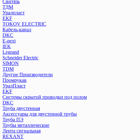
Свитязь
ТДМ
Уралпласт
EKF
TOKOV ELECTRIC
Кабель-канал
DKC
E-next
IEK
Legrand
Schneider Electric
SIMON
TDM
Другие Производители
Промрукав
УралПласт
EKF
Системы скрытой проводки под полом
DKC
Труба двустенная
Аксессуары для двустенной трубы
Труба ПЭ
Трубы металлические
Лента сигнальная
REXANT