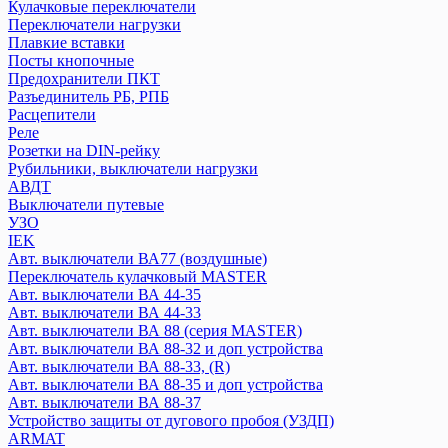
Welrok
Кулачковые переключатели
Переключатели нагрузки
Плавкие вставки
Systeme Electric
Посты кнопочные
CITY9
Предохранители ПКТ
Systeme9
Разъединитель РБ, РПБ
Контакторы
Расцепители
Реле
Розетки на DIN-рейку
Texenergo
Рубильники, выключатели нагрузки
Реле времени
АВДТ
Авт. выкл AE
Выключатели путевые
УЗО
Авт. выкл BA
IEK
Контактор КМИ
Авт. выключатели ВА77 (воздушные)
Плавкая вставка ПН2
Переключатель кулачковый MASTER
Пускатель магнитный
Авт. выключатели ВА 44-35
Авт. выключатели ВА 44-33
Авт. выключатели ВА 88 (серия MASTER)
КЭАЗ
Авт. выключатели ВА 88-32 и доп устройства
Выключатель нагрузки
Авт. выключатели ВА 88-33, (R)
Авт. выключатели
Авт. выключатели ВА 88-35 и доп устройства
Блоки автоматического ввода резерва
Авт. выключатели ВА 88-37
Контакторы
Устройство защиты от дугового пробоя (УЗДП)
Кулачковые переключатели
ARMAT