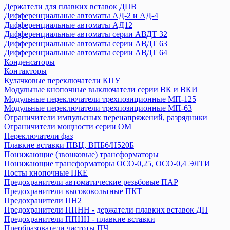
Держатели для плавких вставок ДПВ
Приставки контактные ПКИ
Дифференциальные автоматы АД-2 и АД-4
Пускатели серии ПРК
Дифференциальные автоматы АД12
Разъединители
Дифференциальные автоматы серии АВДТ 32
Разъемы
Дифференциальные автоматы серии АВДТ 63
Дифференциальные автоматы серии АВДТ 64
Расцепители
Конденсаторы
Реле
Контакторы
Розетки и звонки на DIN-рейку
Кулачковые переключатели КПУ
Таймер
Модульные кнопочные выключатели серии ВК и ВКИ
УЗО ВД1-63
Модульные переключатели трехпозиционные МП-125
Модульные переключатели трехпозиционные МП-63
Ограничители импульсных перенапряжений, разрядники
ТДМ
Ограничители мощности серии ОМ
Авт. выключатели ВА-87
Переключатели фаз
Авт. выключатели ВА-88,комплектующие
Плавкие вставки ПВЦ, ВПБ6/H520Б
Авт. выключатели ВА-89, комплектующие
Понижающие (звонковые) трансформаторы
Понижающие трансформаторы ОСО-0,25, ОСО-0,4 ЭЛТИ
Авт. выключатели ВА 47-29
Посты кнопочные ПКЕ
Авт. выключатели ВА 47-60
Предохранители автоматические резьбовые ПАР
Авт. выключатели ВА 47-63
Предохранители высоковольтные ПКТ
Авт. выключатели ВА 60-26
Предохранители ПН2
Авт.выключатели ВА 47-29Б
Предохранители ППНН - держатели плавких вставок ДП
Автоматические выключатели АП50Б
Предохранители ППНН - плавкие вставки
Преобразователи частоты ПЧ
Автоматические выключатели ВА 47-125