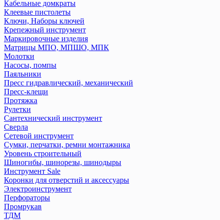
Кабельные домкраты
Клеевые пистолеты
Ключи, Наборы ключей
Крепежный инструмент
Маркировочные изделия
Матрицы МПО, МПШО, МПК
Молотки
Насосы, помпы
Паяльники
Пресс гидравлический, механический
Пресс-клещи
Протяжка
Рулетки
Сантехнический инструмент
Сверла
Сетевой инструмент
Сумки, перчатки, ремни монтажника
Уровень строительный
Шиногибы, шинорезы, шинодыры
Инструмент Sale
Коронки для отверстий и аксессуары
Электроинструмент
Перфораторы
Промрукав
ТДМ