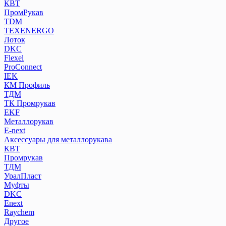
КВТ
ПромРукав
ТDM
TEXENERGO
Лоток
DKC
Flexel
ProConnect
IEK
КМ Профиль
ТДМ
ТК Промрукав
EKF
Металлорукав
E-next
Аксессуары для металлорукава
КВТ
Промрукав
ТДМ
УралПласт
Муфты
DKC
Enext
Raychem
Другое