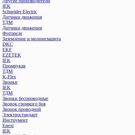
Другие производители
IEK
Schneider Electric
Датчики движения
ТДМ
Датчики движения
Фотореле
Заземление и молниезащита
DKC
EKF
EZETEK
IEK
Промрукав
ТДМ
K-Flex
Звонки
IEK
ТДМ
Звонки беспроводные
Звонок громкого боя
Звонок проводной
Электростандарт
Инструмент
Enext
IEK