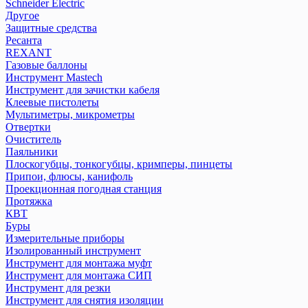
Schneider Electric
Другое
Защитные средства
Ресанта
REXANT
Газовые баллоны
Инструмент Mastech
Инструмент для зачистки кабеля
Клеевые пистолеты
Мультиметры, микрометры
Отвертки
Очиститель
Паяльники
Плоскогубцы, тонкогубцы, кримперы, пинцеты
Припои, флюсы, канифоль
Проекционная погодная станция
Протяжка
КВТ
Буры
Измерительные приборы
Изолированный инструмент
Инструмент для монтажа муфт
Инструмент для монтажа СИП
Инструмент для резки
Инструмент для снятия изоляции