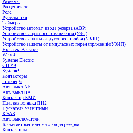
Дифференциальный автомат DVA
Разъемы
Расцепители
Дифференциальный автомат АВДТ
Реле
Дифференциальный автомат АД
Рубильники
Контакторы
Таймеры
Ограничитель импульсных напряжений ОПВ
Устройство автомат. ввода резерва (АВР)
Переключатели
Устройство защитного отключения (УЗО)
Плавкие вставки ПВЦ,ППН
Устройство защиты от дугового пробоя (УЗДП)
Устройство защиты от импульсных перенапряжений(УЗИП)
Приставка контактная
Новатек-Электро
Пускатели КМЭ
Welrok
Разъемы
Systeme Electric
Расцепители
CITY9
Реле
Systeme9
Рубильники
Контакторы
Texenergo
Таймеры
Авт. выкл AE
Устройство автомат. ввода резерва (АВР)
Авт. выкл BA
Устройство защитного отключения (УЗО)
Контактор КМИ
Устройство защиты от дугового пробоя (УЗДП)
Плавкая вставка ПН2
Устройство защиты от импульсных перенапряжений(УЗИП)
Пускатель магнитный
КЭАЗ
Авт. выключатели
Новатек-Электро
Блоки автоматического ввода резерва
Контакторы