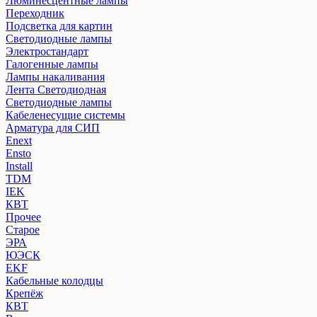
Люминесцентные лампы
Переходник
Подсветка для картин
Светодиодные лампы
Электростандарт
Галогенные лампы
Лампы накаливания
Лента Светодиодная
Светодиодные лампы
Кабеленесущие системы
Арматура для СИП
Enext
Ensto
Install
TDM
IEK
КВТ
Прочее
Старое
ЭРА
ЮЭСК
EKF
Кабельные колодцы
Крепёж
КВТ