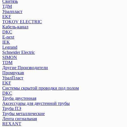
Свитязь
ТДМ
Уралпласт
EKF
TOKOV ELECTRIC
Кабель-канал
DKC
E-next
IEK
Legrand
Schneider Electric
SIMON
TDM
Другие Производители
Промрукав
УралПласт
EKF
Системы скрытой проводки под полом
DKC
Труба двустенная
Аксессуары для двустенной трубы
Труба ПЭ
Трубы металлические
Лента сигнальная
REXANT