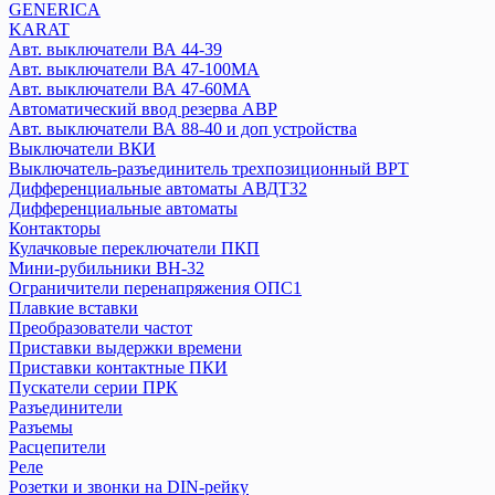
GENERICA
Переключатели нагрузки
KARAT
Плавкие вставки
Авт. выключатели ВА 44-39
Посты кнопочные
Авт. выключатели ВА 47-100MA
Предохранители ПКТ
Авт. выключатели ВА 47-60MA
Разъединитель РБ, РПБ
Автоматический ввод резерва АВР
Расцепители
Авт. выключатели ВА 88-40 и доп устройства
Выключатели ВКИ
Реле
Выключатель-разъединитель трехпозиционный ВРТ
Розетки на DIN-рейку
Дифференциальные автоматы АВДТ32
Рубильники, выключатели нагрузки
Дифференциальные автоматы
АВДТ
Контакторы
Выключатели путевые
Кулачковые переключатели ПКП
УЗО
Мини-рубильники ВН-32
Ограничители перенапряжения ОПС1
Плавкие вставки
IEK
Преобразователи частот
Авт. выключатели ВА77 (воздушные)
Приставки выдержки времени
Переключатель кулачковый MASTER
Приставки контактные ПКИ
Авт. выключатели ВА 44-35
Пускатели серии ПРК
Разъединители
Авт. выключатели ВА 44-33
Разъемы
Авт. выключатели ВА 88 (серия MASTER)
Расцепители
Авт. выключатели ВА 88-32 и доп устройства
Реле
Авт. выключатели ВА 88-33, (R)
Розетки и звонки на DIN-рейку