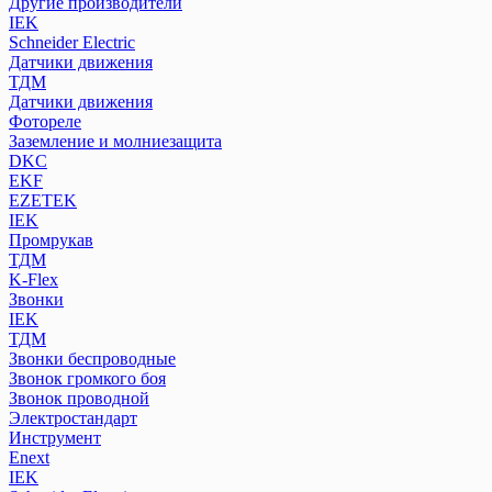
Другие производители
IEK
Schneider Electric
Датчики движения
ТДМ
Датчики движения
Фотореле
Заземление и молниезащита
DKC
EKF
EZETEK
IEK
Промрукав
ТДМ
K-Flex
Звонки
IEK
ТДМ
Звонки беспроводные
Звонок громкого боя
Звонок проводной
Электростандарт
Инструмент
Enext
IEK