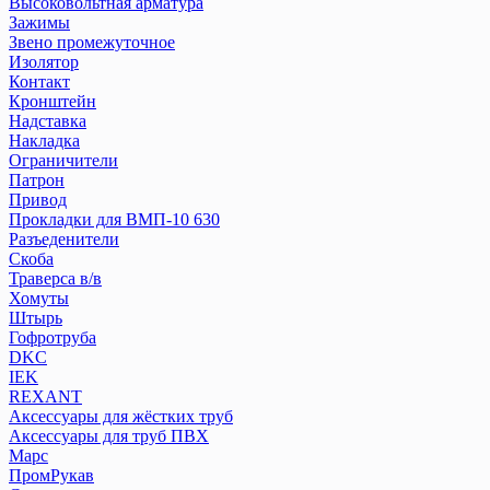
Высоковольтная арматура
Зажимы
Звено промежуточное
Изолятор
Контакт
Кронштейн
Надставка
Накладка
Ограничители
Патрон
Привод
Прокладки для ВМП-10 630
Разъеденители
Скоба
Траверса в/в
Хомуты
Штырь
Гофротруба
DKC
IEK
REXANT
Аксессуары для жёстких труб
Аксессуары для труб ПВХ
Марс
ПромРукав