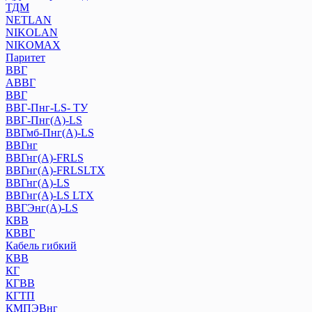
ТДМ
NETLAN
NIKOLAN
NIKOMAX
Паритет
ВВГ
АВВГ
ВВГ
ВВГ-Пнг-LS- ТУ
ВВГ-Пнг(А)-LS
ВВГмб-Пнг(А)-LS
ВВГнг
ВВГнг(А)-FRLS
ВВГнг(А)-FRLSLTX
ВВГнг(А)-LS
ВВГнг(А)-LS LTХ
ВВГЭнг(А)-LS
КВВ
КВВГ
Кабель гибкий
КВВ
КГ
КГВВ
КГТП
КМПЭВнг