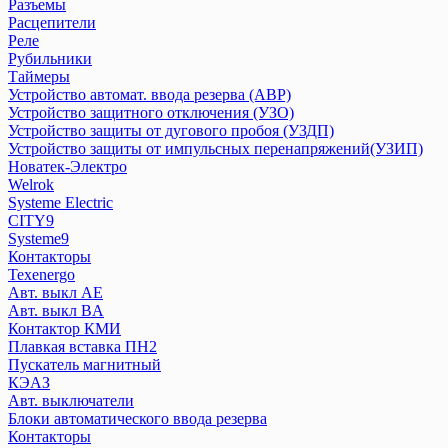
Дифференциальный автомат DVA
Разъемы
Расцепители
Дифференциальный автомат АВДТ
Реле
Дифференциальный автомат АД
Рубильники
Контакторы
Таймеры
Ограничитель импульсных напряжений ОПВ
Устройство автомат. ввода резерва (АВР)
Переключатели
Устройство защитного отключения (УЗО)
Плавкие вставки ПВЦ,ППН
Устройство защиты от дугового пробоя (УЗДП)
Устройство защиты от импульсных перенапряжений(УЗИП)
Приставка контактная
Новатек-Электро
Пускатели КМЭ
Welrok
Разъемы
Systeme Electric
Расцепители
CITY9
Реле
Systeme9
Рубильники
Контакторы
Texenergo
Таймеры
Авт. выкл AE
Устройство автомат. ввода резерва (АВР)
Авт. выкл BA
Устройство защитного отключения (УЗО)
Контактор КМИ
Устройство защиты от дугового пробоя (УЗДП)
Плавкая вставка ПН2
Устройство защиты от импульсных перенапряжений(УЗИП)
Пускатель магнитный
КЭАЗ
Авт. выключатели
Новатек-Электро
Блоки автоматического ввода резерва
Контакторы