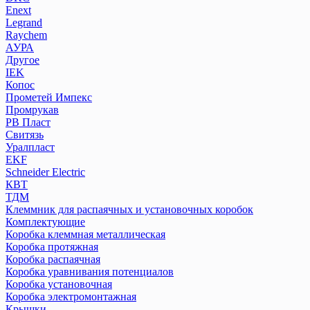
Enext
Legrand
Raychem
АУРА
Другое
IEK
Копос
Прометей Импекс
Промрукав
РВ Пласт
Свитязь
Уралпласт
EKF
Schneider Electric
КВТ
ТДМ
Клеммник для распаячных и установочных коробок
Комплектующие
Коробка клеммная металлическая
Коробка протяжная
Коробка распаячная
Коробка уравнивания потенциалов
Коробка установочная
Коробка электромонтажная
Крышки