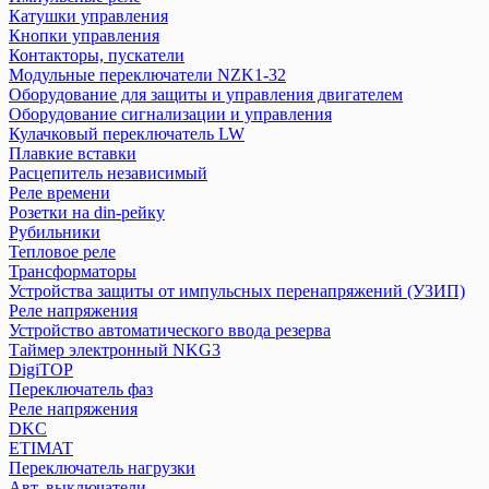
Трансформаторы
Катушки управления
Реле напряжения
Кнопки управления
Устройства защиты от импульсных перенапряжений (УЗИП)
Контакторы, пускатели
Модульные переключатели NZK1-32
Таймер электронный NKG3
Оборудование для защиты и управления двигателем
Устройство автоматического ввода резерва
Оборудование сигнализации и управления
Кулачковый переключатель LW
DigiTOP
Плавкие вставки
Расцепитель независимый
Переключатель фаз
Реле времени
Реле напряжения
Розетки на din-рейку
Рубильники
DKC
Тепловое реле
Трансформаторы
Устройства защиты от импульсных перенапряжений (УЗИП)
ETIMAT
Реле напряжения
Переключатель нагрузки
Устройство автоматического ввода резерва
Авт. выключатели
Таймер электронный NKG3
Выключатели нагрузки
DigiTOP
Диф. авт. выкл.
Переключатель фаз
Реле напряжения
Другое
DKC
Контакторы
ETIMAT
Ограничители
Переключатель нагрузки
Предохранители
Авт. выключатели