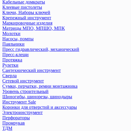
Кабельные домкраты
Клеевые пистолеты
Ключи, Наборы ключей
Крепежный инструмент
Маркировочные изделия
Матрицы МПО, МПШО, МПК
Молотки
Насосы, помпы
Паяльники
Пресс гидравлический, механический
Пресс-клещи
Протяжка
Рулетки
Сантехнический инструмент
Сверла
Сетевой инструмент
Сумки, перчатки, ремни монтажника
Уровень строительный
Шиногибы, шинорезы, шинодыры
Инструмент Sale
Коронки для отверстий и аксессуары
Электроинструмент
Перфораторы
Промрукав
ТДМ