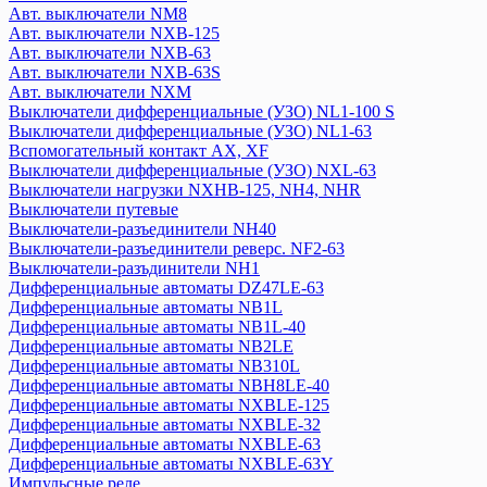
Авт. выключатели NM8
Дифференциальные автоматы NB2LE
Авт. выключатели NXB-125
Дифференциальные автоматы NB310L
Авт. выключатели NXB-63
Дифференциальные автоматы NBH8LE-40
Авт. выключатели NXB-63S
Дифференциальные автоматы NXBLE-125
Авт. выключатели NXM
Дифференциальные автоматы NXBLE-32
Выключатели дифференциальные (УЗО) NL1-100 S
Дифференциальные автоматы NXBLE-63
Выключатели дифференциальные (УЗО) NL1-63
Вспомогательный контакт АХ, XF
Дифференциальные автоматы NXBLE-63Y
Выключатели дифференциальные (УЗО) NXL-63
Импульсные реле
Выключатели нагрузки NXHB-125, NH4, NHR
Катушки управления
Выключатели путевые
Кнопки управления
Выключатели-разъединители NH40
Контакторы, пускатели
Выключатели-разъединители реверс. NF2-63
Модульные переключатели NZK1-32
Выключатели-разъдинители NH1
Дифференциальные автоматы DZ47LE-63
Оборудование для защиты и управления двигателем
Дифференциальные автоматы NB1L
Кулачковый переключатель LW
Дифференциальные автоматы NB1L-40
Оборудование сигнализации и управления
Дифференциальные автоматы NB2LE
Плавкие вставки
Дифференциальные автоматы NB310L
Расцепитель независимый
Дифференциальные автоматы NBH8LE-40
Реле времени
Дифференциальные автоматы NXBLE-125
Дифференциальные автоматы NXBLE-32
Розетки на din-рейку
Дифференциальные автоматы NXBLE-63
Рубильники
Дифференциальные автоматы NXBLE-63Y
Тепловое реле
Импульсные реле