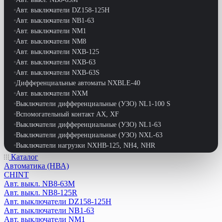
Авт. выключатели DZ158-125H
Авт. выключатели NB1-63
Авт. выключатели NM1
Авт. выключатели NM8
Авт. выключатели NXB-125
Авт. выключатели NXB-63
Авт. выключатели NXB-63S
Дифференциальные автоматы NXBLE-40
Авт. выключатели NXM
Выключатели дифференциальные (УЗО) NL1-100 S
Вспомогательный контакт АХ, XF
Выключатели дифференциальные (УЗО) NL1-63
Выключатели дифференциальные (УЗО) NXL-63
Выключатели нагрузки NXHB-125, NH4, NHR
Выключатели путевые
Каталог
Автоматика (НВА)
Выключатели-разъединители NH40
CHINT
Выключатели-разъединители реверс. NF2-63
Авт. выкл. NB8-63M
Выключатели-разъдинители NH1
Авт. выкл. NB8-125R
Дифференциальные автоматы DZ47LE-63
Авт. выключатели DZ158-125H
Дифференциальные автоматы NB1L
Авт. выключатели NB1-63
Дифференциальные автоматы NB1L-40
Авт. выключатели NM1