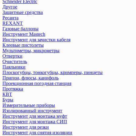
Schneider Electric
Другое
Защитные средства
Ресанта
REXANT
Газовые баллоны
Инструмент Mastech
Инструмент для зачистки кабеля
Клеевые пистолеты
Мультиметры, микрометры
Отвертки
Очиститель
Паяльники
Плоскогубцы, тонкогубцы, кримперы, пинцеты
Припои, флюсы, канифоль
Проекционная погодная станция
Протяжка
КВТ
Буры
Измерительные приборы
Изолированный инструмент
Инструмент для монтажа муфт
Инструмент для монтажа СИП
Инструмент для резки
Инструмент для снятия изоляции