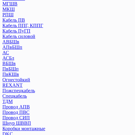
МГШВ
МКШ
РПШ
Кабель ПВ
Кабель ППГ, КППГ
Кабель ПуГП
Кабель силовой
АВБШв
АПвБШп
АС
АСБл
ВБШв
ПвБШп
ПвКШв
Огнестойкий
REXANT
Пожспецкабель
Спецкабель
ТДМ
Провод АПВ
Провод ПВС
Провод СИП
Шнур ШВВП
Коробки монтажные
DKC