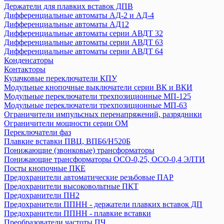
Держатели для плавких вставок ДПВ
Приставки контактные ПКИ
Дифференциальные автоматы АД-2 и АД-4
Пускатели серии ПРК
Дифференциальные автоматы АД12
Разъединители
Дифференциальные автоматы серии АВДТ 32
Разъемы
Дифференциальные автоматы серии АВДТ 63
Дифференциальные автоматы серии АВДТ 64
Расцепители
Конденсаторы
Реле
Контакторы
Розетки и звонки на DIN-рейку
Кулачковые переключатели КПУ
Таймер
Модульные кнопочные выключатели серии ВК и ВКИ
УЗО ВД1-63
Модульные переключатели трехпозиционные МП-125
Модульные переключатели трехпозиционные МП-63
Ограничители импульсных перенапряжений, разрядники
ТДМ
Ограничители мощности серии ОМ
Авт. выключатели ВА-87
Переключатели фаз
Авт. выключатели ВА-88,комплектующие
Плавкие вставки ПВЦ, ВПБ6/H520Б
Авт. выключатели ВА-89, комплектующие
Понижающие (звонковые) трансформаторы
Понижающие трансформаторы ОСО-0,25, ОСО-0,4 ЭЛТИ
Авт. выключатели ВА 47-29
Посты кнопочные ПКЕ
Авт. выключатели ВА 47-60
Предохранители автоматические резьбовые ПАР
Авт. выключатели ВА 47-63
Предохранители высоковольтные ПКТ
Авт. выключатели ВА 60-26
Предохранители ПН2
Авт.выключатели ВА 47-29Б
Предохранители ППНН - держатели плавких вставок ДП
Автоматические выключатели АП50Б
Предохранители ППНН - плавкие вставки
Преобразователи частоты ПЧ
Автоматические выключатели ВА 47-125