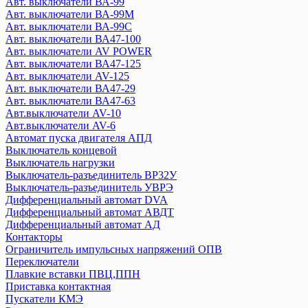
Авт. выключатели ВА-99
Энергия
Авт. выключатели ВА-99М
ZUBR
Авт. выключатели ВА-99С
Авт. выключатели ВА47-100
EKF
Авт. выключатели AV POWER
Авт. выключатели ВА47-125
Авт. выключатели ВА-450
Авт. выключатели AV-125
Авт. выключатели ВА-99
Авт. выключатели ВА47-29
Авт. выключатели ВА-99М
Авт. выключатели ВА47-63
Авт. выключатели ВА-99С
Авт.выключатели AV-10
Авт. выключатели AV POWER
Авт.выключатели AV-6
Авт. выключатели ВА47-100
Автомат пуска двигателя АПД
Выключатель концевой
Авт. выключатели AV-125
Выключатель нагрузки
Авт. выключатели ВА47-125
Выключатель-разъединитель ВР32У
Авт. выключатели ВА47-29
Выключатель-разъединитель УВРЭ
Авт. выключатели ВА47-63
Дифференциальный автомат DVA
Авт.выключатели AV-10
Дифференциальный автомат АВДТ
Авт.выключатели AV-6
Дифференциальный автомат АД
Контакторы
Автомат пуска двигателя АПД
Ограничитель импульсных напряжений ОПВ
Выключатель концевой
Переключатели
Выключатель нагрузки
Плавкие вставки ПВЦ,ППН
Выключатель-разъединитель ВР32У
Приставка контактная
Выключатель-разъединитель УВРЭ
Пускатели КМЭ