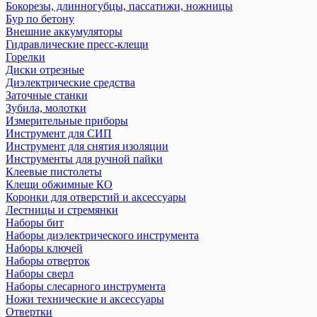
Бокорезы, длинногубцы, пассатижи, ножницы
Бур по бетону
Внешние аккумуляторы
Гидравлические пресс-клещи
Горелки
Диски отрезные
Диэлектрические средства
Заточные станки
Зубила, молотки
Измерительные приборы
Инструмент для СИП
Инструмент для снятия изоляции
Инструменты для ручной пайки
Клеевые пистолеты
Клещи обжимные КО
Коронки для отверстий и аксессуары
Лестницы и стремянки
Наборы бит
Наборы диэлектрического инструмента
Наборы ключей
Наборы отверток
Наборы сверл
Наборы слесарного инструмента
Ножи технические и аксеcсуары
Отвертки