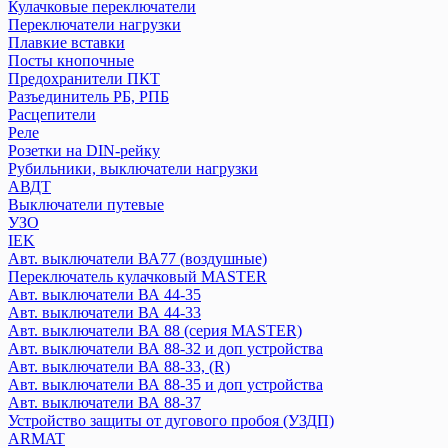
Welrok
Кулачковые переключатели
Переключатели нагрузки
Плавкие вставки
Systeme Electric
Посты кнопочные
CITY9
Предохранители ПКТ
Systeme9
Разъединитель РБ, РПБ
Контакторы
Расцепители
Реле
Розетки на DIN-рейку
Texenergo
Рубильники, выключатели нагрузки
Реле времени
АВДТ
Авт. выкл AE
Выключатели путевые
УЗО
Авт. выкл BA
IEK
Контактор КМИ
Авт. выключатели ВА77 (воздушные)
Плавкая вставка ПН2
Переключатель кулачковый MASTER
Пускатель магнитный
Авт. выключатели ВА 44-35
Авт. выключатели ВА 44-33
Авт. выключатели ВА 88 (серия MASTER)
КЭАЗ
Авт. выключатели ВА 88-32 и доп устройства
Выключатель нагрузки
Авт. выключатели ВА 88-33, (R)
Авт. выключатели
Авт. выключатели ВА 88-35 и доп устройства
Блоки автоматического ввода резерва
Авт. выключатели ВА 88-37
Контакторы
Устройство защиты от дугового пробоя (УЗДП)
Кулачковые переключатели
ARMAT