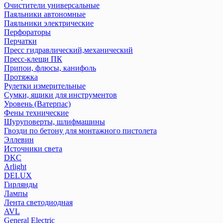
Очистители универсальные
Паяльники автономные
Паяльники электрические
Перфораторы
Перчатки
Пресс гидравлический,механический
Пресс-клещи ПК
Припои, флюсы, канифоль
Протяжка
Рулетки измерительные
Сумки, ящики для инструментов
Уровень (Ватерпас)
Фены технические
Шуруповерты, шлифмашины
Гвозди по бетону для монтажного пистолета
Эллевин
Источники света
DKC
Arlight
DELUX
Гирлянды
Лампы
Лента светодиодная
AVL
General Electric