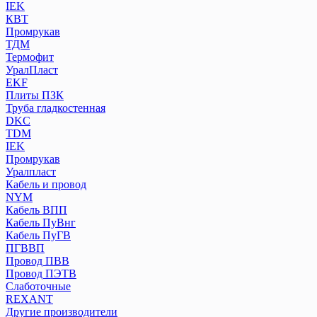
IEK
КВТ
Промрукав
ТДМ
Термофит
УралПласт
EKF
Плиты ПЗК
Труба гладкостенная
DKC
TDM
IEK
Промрукав
Уралпласт
Кабель и провод
NYM
Кабель ВПП
Кабель ПуВнг
Кабель ПуГВ
ПГВВП
Провод ПВВ
Провод ПЭТВ
Слаботочные
REXANT
Другие производители