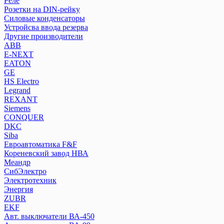
Реле
Розетки на DIN-рейку
Розетки на DIN-рейку
Силовые конденсаторы
Силовые конденсаторы
Устройсва ввода резерва
Устройсва ввода резерва
Другие производители
ABB
Другие производители
E-NEXT
ABB
EATON
E-NEXT
GE
EATON
HS Electro
Legrand
GE
REXANT
HS Electro
Siemens
Legrand
CONQUER
REXANT
DKC
Siemens
Siba
CONQUER
Евроавтоматика F&F
Кореневский завод НВА
DKC
Меандр
Siba
СибЭлектро
Евроавтоматика F&F
Электротехник
Кореневский завод НВА
Энергия
Меандр
ZUBR
СибЭлектро
EKF
Авт. выключатели ВА-450
Электротехник