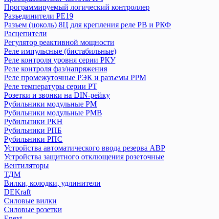
Программируемый логический контроллер
Автоматический выключатель ВА 47-100
Разъединители РЕ19
Аппараты управления по времени (таймеры, реле времени)
Разъем (цоколь) 8Ц для крепления реле РВ и РКФ
Блоки автоматического ввода резерва БАВР
Расцепители
Выключатели дифференциальные (УЗО) ВД1-63
Регулятор реактивной мощности
Выключатели дифференциальные ВД63 (электронные)
Реле импульсные (бистабильные)
Реле контроля уровня серии РКУ
Выключатели кнопочные ВКН, КЕ
Реле контроля фаз/напряжения
Выключатели нагрузки (рубильники) в корпусе ВНК
Реле промежуточные РЭК и разъемы РРМ
Выключатели путевые и концевые КУ, ВК, ВПК
Реле температуры серии РТ
Выключатели-разъединители ВР32
Розетки и звонки на DIN-рейку
Выключатели-разъединители с функцией защиты ПВР
Рубильники модульные РМ
Выключатель нагрузки (мини-рубильник) ВН-32
Рубильники модульные РМВ
Рубильники РКН
Выключатель пакетный ПВ
Рубильники РПБ
Держатели для плавких вставок ДПВ
Рубильники РПС
Дифференциальные автоматы АД-2 и АД-4
Устройства автоматического ввода резерва АВР
Дифференциальные автоматы АД12
Устройства защитного отклющения розеточные
Дифференциальные автоматы серии АВДТ 32
Вентиляторы
Дифференциальные автоматы серии АВДТ 63
ТДМ
Вилки, колодки, удлинители
Дифференциальные автоматы серии АВДТ 64
DEKraft
Конденсаторы
Силовые вилки
Контакторы
Силовые розетки
Кулачковые переключатели КПУ
Enext