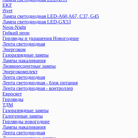
EKF
iSvet
Лампа светодиодная LED-A60,A67, C37, G45
Лампа светодиодная LED-GX53
Neon-Night
Гибкий неон
Гирлянды и украшения Новогодние
Лента светодиодная
Энергоком
Газоразрядные лампы
Лампы накаливания
Люминесцентные лампы
Энергокомплект
Лента светодиодная
Лента светодиодная - блок питания
Лента светодиодная - контроллер
Евросвет
Гирлянды
ТДМ
Газоразрядные лампы
Галогенные лампы
Гирлянды новогодние
Лампы накаливания
Лента светодиодная