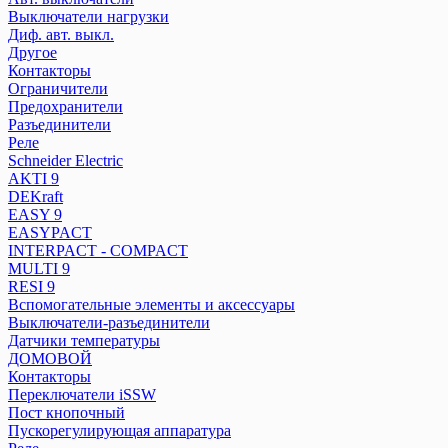
Разъединители
Выключатели нагрузки
Реле
Диф. авт. выкл.
Другое
Контакторы
Schneider Electric
Ограничители
Распред. колодки
Предохранители
AKTI 9
Разъединители
Реле
DEKraft
Schneider Electric
EASY 9
AKTI 9
EASYPACT
DEKraft
INTERPACT - COMPACT
EASY 9
MULTI 9
EASYPACT
RESI 9
INTERPACT - COMPACT
MULTI 9
Вспомогательные элементы и аксессуары
RESI 9
Выключатели-разъединители
Вспомогательные элементы и аксессуары
Датчики температуры
Выключатели-разъединители
ДОМОВОЙ
Датчики температуры
Контакторы
ДОМОВОЙ
Переключатели iSSW
Контакторы
Переключатели iSSW
Пост кнопочный
Пост кнопочный
Пускорегулирующая аппаратура
Пускорегулирующая аппаратура
Реле