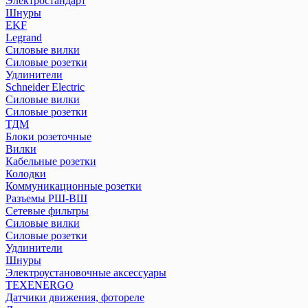
Электростандарт
Реле импульсные (бистабильные)
Шнуры
Реле контроля уровня серии РКУ
EKF
Реле контроля фаз/напряжения
Legrand
Реле промежуточные РЭК и разъемы РРМ
Силовые вилки
Реле температуры серии РТ
Силовые розетки
Удлинители
Розетки и звонки на DIN-рейку
Schneider Electric
Рубильники модульные РМ
Силовые вилки
Рубильники модульные РМВ
Силовые розетки
Рубильники РКН
ТДМ
Рубильники РПБ
Блоки розеточные
Рубильники РПС
Вилки
Кабельные розетки
Устройства автоматического ввода резерва АВР
Колодки
Устройства защитного отклющения розеточные
Коммуникационные розетки
Разъемы РШ-ВШ
Сетевые фильтры
ПЕРЕЙТИ В РАЗДЕЛ
Силовые вилки
Силовые розетки
Удлинители
Шнуры
Электроустановочные аксессуары
TEXENERGO
Датчики движения, фотореле