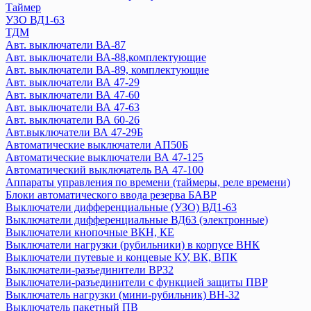
Авт. выключатели ВА 88-35 и доп устройства
Таймер
Авт. выключатели ВА 88-37
УЗО ВД1-63
ТДМ
Устройство защиты от дугового пробоя (УЗДП)
Авт. выключатели ВА-87
ARMAT
Авт. выключатели ВА-88,комплектующие
GENERICA
Авт. выключатели ВА-89, комплектующие
KARAT
Авт. выключатели ВА 47-29
Авт. выключатели ВА 44-39
Авт. выключатели ВА 47-60
Авт. выключатели ВА 47-100MA
Авт. выключатели ВА 47-63
Авт. выключатели ВА 60-26
Авт. выключатели ВА 47-60MA
Авт.выключатели ВА 47-29Б
Автоматический ввод резерва АВР
Автоматические выключатели АП50Б
Авт. выключатели ВА 88-40 и доп устройства
Автоматические выключатели ВА 47-125
Выключатели ВКИ
Автоматический выключатель ВА 47-100
Выключатель-разъединитель трехпозиционный ВРТ
Аппараты управления по времени (таймеры, реле времени)
Дифференциальные автоматы АВДТ32
Блоки автоматического ввода резерва БАВР
Выключатели дифференциальные (УЗО) ВД1-63
Дифференциальные автоматы
Выключатели дифференциальные ВД63 (электронные)
Контакторы
Выключатели кнопочные ВКН, КЕ
Кулачковые переключатели ПКП
Выключатели нагрузки (рубильники) в корпусе ВНК
Мини-рубильники ВН-32
Выключатели путевые и концевые КУ, ВК, ВПК
Ограничители перенапряжения ОПС1
Выключатели-разъединители ВР32
Плавкие вставки
Выключатели-разъединители с функцией защиты ПВР
Выключатель нагрузки (мини-рубильник) ВН-32
Преобразователи частот
Выключатель пакетный ПВ
Приставки выдержки времени