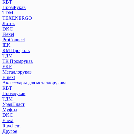
КВТ
ПромРукав
ТDM
TEXENERGO
Лоток
DKC
Flexel
ProConnect
IEK
КМ Профиль
ТДМ
ТК Промрукав
EKF
Металлорукав
E-next
Аксессуары для металлорукава
КВТ
Промрукав
ТДМ
УралПласт
Муфты
DKC
Enext
Raychem
Другое