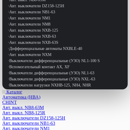
Авт. выключатели DZ158-125H
Авт. выключатели NB1-63
Авт. выключатели NM1
Авт. выключатели NM8
Авт. выключатели NXB-125
Авт. выключатели NXB-63
Авт. выключатели NXB-63S
Дифференциальные автоматы NXBLE-40
Авт. выключатели NXM
Выключатели дифференциальные (УЗО) NL1-100 S
Вспомогательный контакт АХ, XF
Выключатели дифференциальные (УЗО) NL1-63
Выключатели дифференциальные (УЗО) NXL-63
Выключатели нагрузки NXHB-125, NH4, NHR
Выключатели путевые
Каталог
Автоматика (НВА)
Выключатели-разъединители NH40
CHINT
Выключатели-разъединители реверс. NF2-63
Авт. выкл. NB8-63M
Выключатели-разъдинители NH1
Авт. выкл. NB8-125R
Дифференциальные автоматы DZ47LE-63
Авт. выключатели DZ158-125H
Дифференциальные автоматы NB1L
Авт. выключатели NB1-63
Дифференциальные автоматы NB1L-40
Авт. выключатели NM1