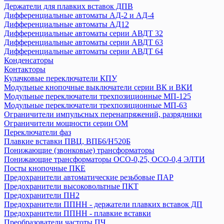
Держатели для плавких вставок ДПВ
Пускатели серии ПРК
Дифференциальные автоматы АД-2 и АД-4
Разъединители
Дифференциальные автоматы АД12
Разъемы
Дифференциальные автоматы серии АВДТ 32
Расцепители
Дифференциальные автоматы серии АВДТ 63
Дифференциальные автоматы серии АВДТ 64
Реле
Конденсаторы
Розетки и звонки на DIN-рейку
Контакторы
Таймер
Кулачковые переключатели КПУ
УЗО ВД1-63
Модульные кнопочные выключатели серии ВК и ВКИ
Модульные переключатели трехпозиционные МП-125
Модульные переключатели трехпозиционные МП-63
ТДМ
Ограничители импульсных перенапряжений, разрядники
Авт. выключатели ВА-87
Ограничители мощности серии ОМ
Авт. выключатели ВА-88,комплектующие
Переключатели фаз
Авт. выключатели ВА-89, комплектующие
Плавкие вставки ПВЦ, ВПБ6/H520Б
Авт. выключатели ВА 47-29
Понижающие (звонковые) трансформаторы
Понижающие трансформаторы ОСО-0,25, ОСО-0,4 ЭЛТИ
Авт. выключатели ВА 47-60
Посты кнопочные ПКЕ
Авт. выключатели ВА 47-63
Предохранители автоматические резьбовые ПАР
Авт. выключатели ВА 60-26
Предохранители высоковольтные ПКТ
Авт.выключатели ВА 47-29Б
Предохранители ПН2
Автоматические выключатели АП50Б
Предохранители ППНН - держатели плавких вставок ДП
Автоматические выключатели ВА 47-125
Предохранители ППНН - плавкие вставки
Преобразователи частоты ПЧ
Автоматический выключатель ВА 47-100