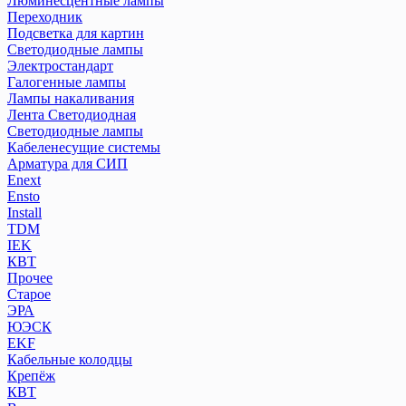
Люминесцентные лампы
Переходник
Подсветка для картин
Светодиодные лампы
Электростандарт
Галогенные лампы
Лампы накаливания
Лента Светодиодная
Светодиодные лампы
Кабеленесущие системы
Арматура для СИП
Enext
Ensto
Install
TDM
IEK
КВТ
Прочее
Старое
ЭРА
ЮЭСК
EKF
Кабельные колодцы
Крепёж
КВТ