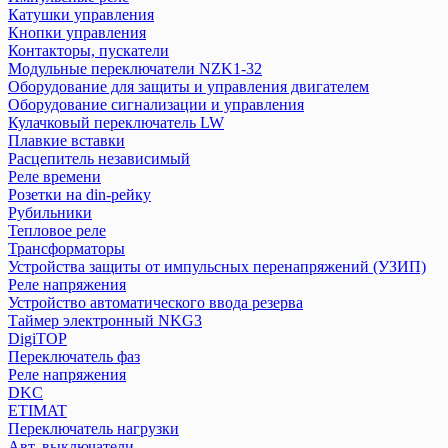
Трансформаторы
Катушки управления
Реле напряжения
Кнопки управления
Устройства защиты от импульсных перенапряжений (УЗИП)
Контакторы, пускатели
Модульные переключатели NZK1-32
Таймер электронный NKG3
Оборудование для защиты и управления двигателем
Устройство автоматического ввода резерва
Оборудование сигнализации и управления
Кулачковый переключатель LW
DigiTOP
Плавкие вставки
Расцепитель независимый
Переключатель фаз
Реле времени
Реле напряжения
Розетки на din-рейку
Рубильники
DKC
Тепловое реле
Трансформаторы
Устройства защиты от импульсных перенапряжений (УЗИП)
ETIMAT
Реле напряжения
Переключатель нагрузки
Устройство автоматического ввода резерва
Авт. выключатели
Таймер электронный NKG3
Выключатели нагрузки
DigiTOP
Диф. авт. выкл.
Переключатель фаз
Реле напряжения
Другое
DKC
Контакторы
ETIMAT
Ограничители
Переключатель нагрузки
Предохранители
Авт. выключатели