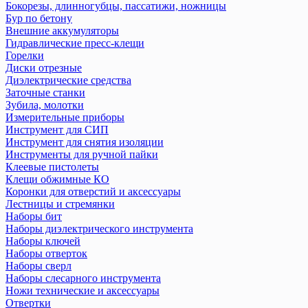
Бокорезы, длинногубцы, пассатижи, ножницы
Бур по бетону
Внешние аккумуляторы
Гидравлические пресс-клещи
Горелки
Диски отрезные
Диэлектрические средства
Заточные станки
Зубила, молотки
Измерительные приборы
Инструмент для СИП
Инструмент для снятия изоляции
Инструменты для ручной пайки
Клеевые пистолеты
Клещи обжимные КО
Коронки для отверстий и аксессуары
Лестницы и стремянки
Наборы бит
Наборы диэлектрического инструмента
Наборы ключей
Наборы отверток
Наборы сверл
Наборы слесарного инструмента
Ножи технические и аксеcсуары
Отвертки