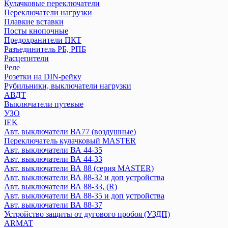
Кулачковые переключатели
Переключатели нагрузки
Systeme Electric
Плавкие вставки
CITY9
Посты кнопочные
Systeme9
Предохранители ПКТ
Контакторы
Разъединитель РБ, РПБ
Расцепители
Реле
Texenergo
Розетки на DIN-рейку
Реле времени
Рубильники, выключатели нагрузки
Авт. выкл AE
АВДТ
Авт. выкл BA
Выключатели путевые
УЗО
Контактор КМИ
IEK
Плавкая вставка ПН2
Авт. выключатели ВА77 (воздушные)
Пускатель магнитный
Переключатель кулачковый MASTER
Авт. выключатели ВА 44-35
КЭАЗ
Авт. выключатели ВА 44-33
Авт. выключатели ВА 88 (серия MASTER)
Выключатель нагрузки
Авт. выключатели ВА 88-32 и доп устройства
Авт. выключатели
Авт. выключатели ВА 88-33, (R)
Блоки автоматического ввода резерва
Авт. выключатели ВА 88-35 и доп устройства
Контакторы
Авт. выключатели ВА 88-37
Кулачковые переключатели
Устройство защиты от дугового пробоя (УЗДП)
Переключатели нагрузки
ARMAT