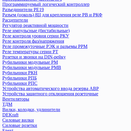
Программируемый логический контроллер
Аппараты управления по времени (таймеры, реле времени)
Разъединители РЕ19
Блоки автоматического ввода резерва БАВР
Разъем (цоколь) 8Ц для крепления реле РВ и РКФ
Выключатели дифференциальные (УЗО) ВД1-63
Расцепители
Выключатели дифференциальные ВД63 (электронные)
Регулятор реактивной мощности
Выключатели кнопочные ВКН, КЕ
Реле импульсные (бистабильные)
Реле контроля уровня серии РКУ
Выключатели нагрузки (рубильники) в корпусе ВНК
Реле контроля фаз/напряжения
Выключатели путевые и концевые КУ, ВК, ВПК
Реле промежуточные РЭК и разъемы РРМ
Выключатели-разъединители ВР32
Реле температуры серии РТ
Выключатели-разъединители с функцией защиты ПВР
Розетки и звонки на DIN-рейку
Выключатель нагрузки (мини-рубильник) ВН-32
Рубильники модульные РМ
Выключатель пакетный ПВ
Рубильники модульные РМВ
Рубильники РКН
Держатели для плавких вставок ДПВ
Рубильники РПБ
Дифференциальные автоматы АД-2 и АД-4
Рубильники РПС
Дифференциальные автоматы АД12
Устройства автоматического ввода резерва АВР
Дифференциальные автоматы серии АВДТ 32
Устройства защитного отклющения розеточные
Дифференциальные автоматы серии АВДТ 63
Вентиляторы
Дифференциальные автоматы серии АВДТ 64
ТДМ
Вилки, колодки, удлинители
Конденсаторы
DEKraft
Контакторы
Силовые вилки
Кулачковые переключатели КПУ
Силовые розетки
Модульные кнопочные выключатели серии ВК и ВКИ
Enext