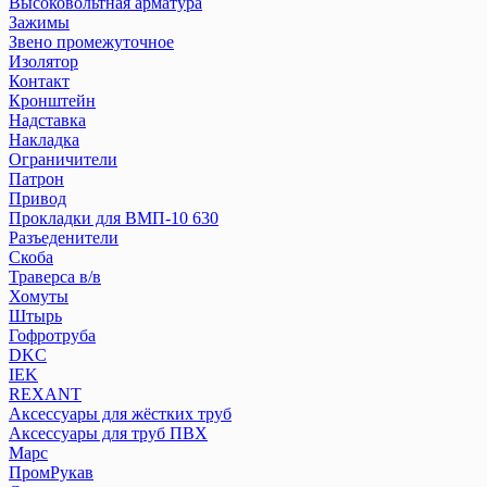
Высоковольтная арматура
Зажимы
Звено промежуточное
Изолятор
Контакт
Кронштейн
Надставка
Накладка
Ограничители
Патрон
Привод
Прокладки для ВМП-10 630
Разъеденители
Скоба
Траверса в/в
Хомуты
Штырь
Гофротруба
DKC
IEK
REXANT
Аксессуары для жёстких труб
Аксессуары для труб ПВХ
Марс
ПромРукав