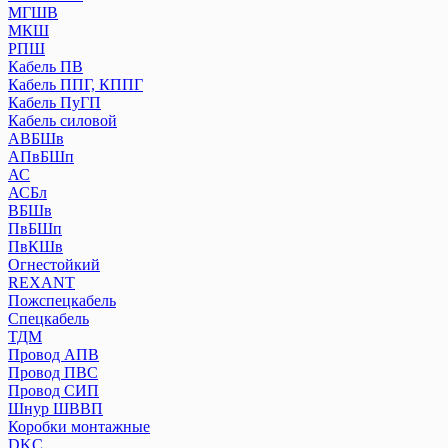
МГШВ
МКШ
РПШ
Кабель ПВ
Кабель ППГ, КППГ
Кабель ПуГП
Кабель силовой
АВБШв
АПвБШп
АС
АСБл
ВБШв
ПвБШп
ПвКШв
Огнестойкий
REXANT
Пожспецкабель
Спецкабель
ТДМ
Провод АПВ
Провод ПВС
Провод СИП
Шнур ШВВП
Коробки монтажные
DKC