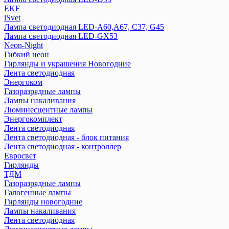
EKF
iSvet
Лампа светодиодная LED-A60,A67, C37, G45
Лампа светодиодная LED-GX53
Neon-Night
Гибкий неон
Гирлянды и украшения Новогодние
Лента светодиодная
Энергоком
Газоразрядные лампы
Лампы накаливания
Люминесцентные лампы
Энергокомплект
Лента светодиодная
Лента светодиодная - блок питания
Лента светодиодная - контроллер
Евросвет
Гирлянды
ТДМ
Газоразрядные лампы
Галогенные лампы
Гирлянды новогодние
Лампы накаливания
Лента светодиодная