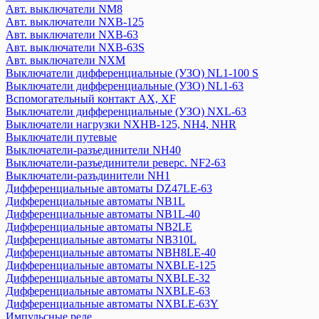
Авт. выключатели NM8
Дифференциальные автоматы NB2LE
Авт. выключатели NXB-125
Дифференциальные автоматы NB310L
Авт. выключатели NXB-63
Дифференциальные автоматы NBH8LE-40
Авт. выключатели NXB-63S
Дифференциальные автоматы NXBLE-125
Авт. выключатели NXM
Дифференциальные автоматы NXBLE-32
Выключатели дифференциальные (УЗО) NL1-100 S
Дифференциальные автоматы NXBLE-63
Выключатели дифференциальные (УЗО) NL1-63
Вспомогательный контакт АХ, XF
Дифференциальные автоматы NXBLE-63Y
Выключатели дифференциальные (УЗО) NXL-63
Импульсные реле
Выключатели нагрузки NXHB-125, NH4, NHR
Катушки управления
Выключатели путевые
Кнопки управления
Выключатели-разъединители NH40
Контакторы, пускатели
Выключатели-разъединители реверс. NF2-63
Модульные переключатели NZK1-32
Выключатели-разъдинители NH1
Дифференциальные автоматы DZ47LE-63
Оборудование для защиты и управления двигателем
Дифференциальные автоматы NB1L
Кулачковый переключатель LW
Дифференциальные автоматы NB1L-40
Оборудование сигнализации и управления
Дифференциальные автоматы NB2LE
Плавкие вставки
Дифференциальные автоматы NB310L
Расцепитель независимый
Дифференциальные автоматы NBH8LE-40
Реле времени
Дифференциальные автоматы NXBLE-125
Дифференциальные автоматы NXBLE-32
Розетки на din-рейку
Дифференциальные автоматы NXBLE-63
Рубильники
Дифференциальные автоматы NXBLE-63Y
Тепловое реле
Импульсные реле