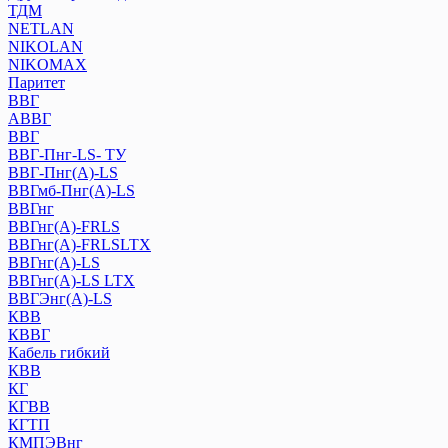
ТДМ
NETLAN
NIKOLAN
NIKOMAX
Паритет
ВВГ
АВВГ
ВВГ
ВВГ-Пнг-LS- ТУ
ВВГ-Пнг(А)-LS
ВВГмб-Пнг(А)-LS
ВВГнг
ВВГнг(А)-FRLS
ВВГнг(А)-FRLSLTX
ВВГнг(А)-LS
ВВГнг(А)-LS LTХ
ВВГЭнг(А)-LS
КВВ
КВВГ
Кабель гибкий
КВВ
КГ
КГВВ
КГТП
КМПЭВнг