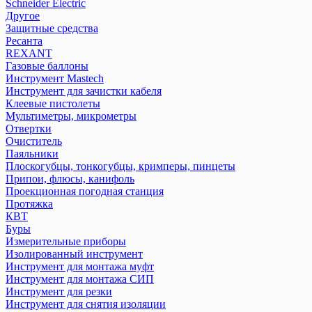
Schneider Electric
Другое
Защитные средства
Ресанта
REXANT
Газовые баллоны
Инструмент Mastech
Инструмент для зачистки кабеля
Клеевые пистолеты
Мультиметры, микрометры
Отвертки
Очиститель
Паяльники
Плоскогубцы, тонкогубцы, кримперы, пинцеты
Припои, флюсы, канифоль
Проекционная погодная станция
Протяжка
КВТ
Буры
Измерительные приборы
Изолированный инструмент
Инструмент для монтажа муфт
Инструмент для монтажа СИП
Инструмент для резки
Инструмент для снятия изоляции