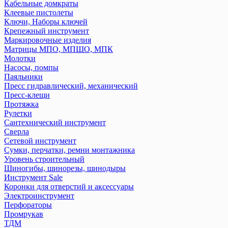
Кабельные домкраты
Клеевые пистолеты
Ключи, Наборы ключей
Крепежный инструмент
Маркировочные изделия
Матрицы МПО, МПШО, МПК
Молотки
Насосы, помпы
Паяльники
Пресс гидравлический, механический
Пресс-клещи
Протяжка
Рулетки
Сантехнический инструмент
Сверла
Сетевой инструмент
Сумки, перчатки, ремни монтажника
Уровень строительный
Шиногибы, шинорезы, шинодыры
Инструмент Sale
Коронки для отверстий и аксессуары
Электроинструмент
Перфораторы
Промрукав
ТДМ