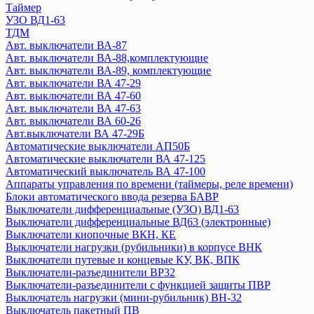
Авт. выключатели ВА 88-37
Таймер
Устройство защиты от дугового пробоя (УЗДП)
УЗО ВД1-63
ТДМ
ARMAT
Авт. выключатели ВА-87
GENERICA
Авт. выключатели ВА-88,комплектующие
KARAT
Авт. выключатели ВА-89, комплектующие
Авт. выключатели ВА 44-39
Авт. выключатели ВА 47-29
Авт. выключатели ВА 47-100MA
Авт. выключатели ВА 47-60
Авт. выключатели ВА 47-60MA
Авт. выключатели ВА 47-63
Авт. выключатели ВА 60-26
Автоматический ввод резерва АВР
Авт.выключатели ВА 47-29Б
Авт. выключатели ВА 88-40 и доп устройства
Автоматические выключатели АП50Б
Выключатели ВКИ
Автоматические выключатели ВА 47-125
Выключатель-разъединитель трехпозиционный ВРТ
Автоматический выключатель ВА 47-100
Дифференциальные автоматы АВДТ32
Аппараты управления по времени (таймеры, реле времени)
Дифференциальные автоматы
Блоки автоматического ввода резерва БАВР
Выключатели дифференциальные (УЗО) ВД1-63
Контакторы
Выключатели дифференциальные ВД63 (электронные)
Кулачковые переключатели ПКП
Выключатели кнопочные ВКН, КЕ
Мини-рубильники ВН-32
Выключатели нагрузки (рубильники) в корпусе ВНК
Ограничители перенапряжения ОПС1
Выключатели путевые и концевые КУ, ВК, ВПК
Плавкие вставки
Выключатели-разъединители ВР32
Преобразователи частот
Выключатели-разъединители с функцией защиты ПВР
Выключатель нагрузки (мини-рубильник) ВН-32
Приставки выдержки времени
Выключатель пакетный ПВ
Приставки контактные ПКИ