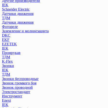
Другие производители
IEK
Schneider Electric
Датчики движения
ТДМ
Датчики движения
Фотореле
Заземление и молниезащита
DKC
EKF
EZETEK
IEK
Промрукав
ТДМ
K-Flex
Звонки
IEK
ТДМ
Звонки беспроводные
Звонок громкого боя
Звонок проводной
Электростандарт
Инструмент
Enext
IEK