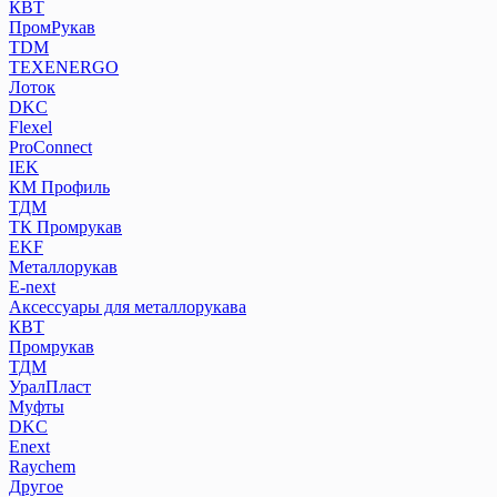
КВТ
ПромРукав
ТDM
TEXENERGO
Лоток
DKC
Flexel
ProConnect
IEK
КМ Профиль
ТДМ
ТК Промрукав
EKF
Металлорукав
E-next
Аксессуары для металлорукава
КВТ
Промрукав
ТДМ
УралПласт
Муфты
DKC
Enext
Raychem
Другое