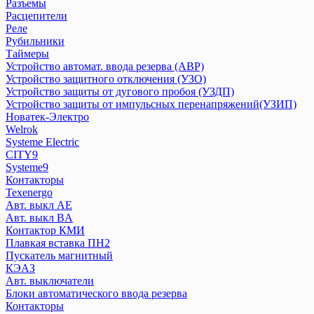
Дифференциальный автомат АВДТ
Разъемы
Расцепители
Дифференциальный автомат АД
Реле
Контакторы
Рубильники
Ограничитель импульсных напряжений ОПВ
Таймеры
Переключатели
Устройство автомат. ввода резерва (АВР)
Плавкие вставки ПВЦ,ППН
Устройство защитного отключения (УЗО)
Приставка контактная
Устройство защиты от дугового пробоя (УЗДП)
Устройство защиты от импульсных перенапряжений(УЗИП)
Пускатели КМЭ
Новатек-Электро
Разъемы
Welrok
Расцепители
Systeme Electric
Реле
CITY9
Рубильники
Systeme9
Таймеры
Контакторы
Texenergo
Устройство автомат. ввода резерва (АВР)
Авт. выкл AE
Устройство защитного отключения (УЗО)
Авт. выкл BA
Устройство защиты от дугового пробоя (УЗДП)
Контактор КМИ
Устройство защиты от импульсных перенапряжений(УЗИП)
Плавкая вставка ПН2
Пускатель магнитный
КЭАЗ
Новатек-Электро
Авт. выключатели
Блоки автоматического ввода резерва
Welrok
Контакторы