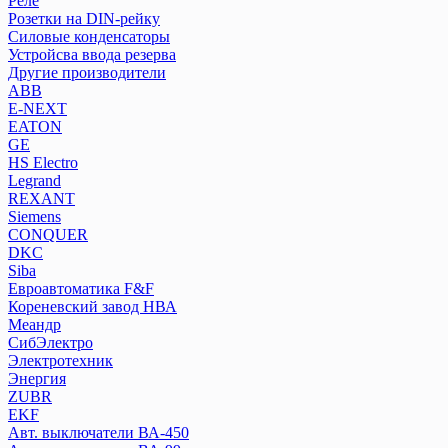
Реле
Силовые конденсаторы
Розетки на DIN-рейку
Устройсва ввода резерва
Силовые конденсаторы
Устройсва ввода резерва
Другие производители
Другие производители
ABB
ABB
E-NEXT
E-NEXT
EATON
EATON
GE
GE
HS Electro
Legrand
HS Electro
REXANT
Legrand
Siemens
REXANT
CONQUER
Siemens
DKC
CONQUER
Siba
DKC
Евроавтоматика F&F
Кореневский завод НВА
Siba
Меандр
Евроавтоматика F&F
СибЭлектро
Кореневский завод НВА
Электротехник
Меандр
Энергия
СибЭлектро
ZUBR
Электротехник
EKF
Авт. выключатели ВА-450
Энергия