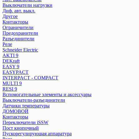
Разъединители
Выключатели нагрузки
Реле
Диф. авт. выкл.
Другое
Контакторы
Schneider Electric
Ограничители
AKTI 9
Предохранители
DEKraft
Разъединители
Реле
EASY 9
Schneider Electric
EASYPACT
AKTI 9
INTERPACT - COMPACT
DEKraft
MULTI 9
EASY 9
RESI 9
EASYPACT
Вспомогательные элементы и аксессуары
INTERPACT - COMPACT
MULTI 9
Выключатели-разъединители
RESI 9
Датчики температуры
Вспомогательные элементы и аксессуары
ДОМОВОЙ
Выключатели-разъединители
Контакторы
Датчики температуры
Переключатели iSSW
ДОМОВОЙ
Пост кнопочный
Контакторы
Переключатели iSSW
Пускорегулирующая аппаратура
Пост кнопочный
Реле
Пускорегулирующая аппаратура
Розетки на DIN-рейку