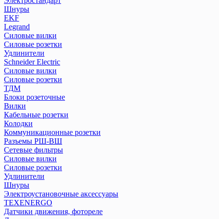
Электростандарт
Реле контроля уровня серии РКУ
Шнуры
Реле контроля фаз/напряжения
EKF
Реле промежуточные РЭК и разъемы РРМ
Legrand
Реле температуры серии РТ
Силовые вилки
Розетки и звонки на DIN-рейку
Силовые розетки
Удлинители
Рубильники модульные РМ
Schneider Electric
Рубильники модульные РМВ
Силовые вилки
Рубильники РКН
Силовые розетки
Рубильники РПБ
ТДМ
Рубильники РПС
Блоки розеточные
Устройства автоматического ввода резерва АВР
Вилки
Кабельные розетки
Устройства защитного отклющения розеточные
Колодки
Коммуникационные розетки
Разъемы РШ-ВШ
ПЕРЕЙТИ В РАЗДЕЛ
Сетевые фильтры
Силовые вилки
Силовые розетки
Удлинители
Шнуры
Электроустановочные аксессуары
TEXENERGO
Датчики движения, фотореле