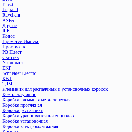
Enext
Legrand
Raychem
АУРА
Другое
IEK
Копос
Прометей Импекс
Промрукав
РВ Пласт
Свитязь
Уралпласт
EKF
Schneider Electric
КВТ
ТДМ
Клеммник для распаячных и установочных коробок
Комплектующие
Коробка клеммная металлическая
Коробка протяжная
Коробка распаячная
Коробка уравнивания потенциалов
Коробка установочная
Коробка электромонтажная
Крышки