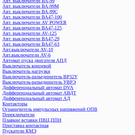
Авт. выключатели ВА-99
ZUBR
Авт. выключатели ВА-99М
Авт. выключатели ВА-99С
EKF
Авт. выключатели ВА47-100
Авт. выключатели ВА-450
Авт. выключатели AV POWER
Авт. выключатели ВА47-125
Авт. выключатели ВА-99
Авт. выключатели AV-125
Авт. выключатели ВА-99М
Авт. выключатели ВА47-29
Авт. выключатели ВА-99С
Авт. выключатели ВА47-63
Авт. выключатели AV POWER
Авт.выключатели AV-10
Авт. выключатели ВА47-100
Авт.выключатели AV-6
Авт. выключатели AV-125
Автомат пуска двигателя АПД
Выключатель концевой
Авт. выключатели ВА47-125
Выключатель нагрузки
Авт. выключатели ВА47-29
Выключатель-разъединитель ВР32У
Авт. выключатели ВА47-63
Выключатель-разъединитель УВРЭ
Авт.выключатели AV-10
Дифференциальный автомат DVA
Авт.выключатели AV-6
Дифференциальный автомат АВДТ
Автомат пуска двигателя АПД
Дифференциальный автомат АД
Контакторы
Выключатель концевой
Ограничитель импульсных напряжений ОПВ
Выключатель нагрузки
Переключатели
Выключатель-разъединитель ВР32У
Плавкие вставки ПВЦ,ППН
Выключатель-разъединитель УВРЭ
Приставка контактная
Дифференциальный автомат DVA
Пускатели КМЭ