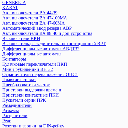
GENERICA
Плавкие вставки
KARAT
Посты кнопочные
Авт. выключатели ВА 44-39
Предохранители ПКТ
Авт. выключатели ВА 47-100MA
Разъединитель РБ, РПБ
Авт. выключатели ВА 47-60MA
Расцепители
Автоматический ввод резерва АВР
Реле
Авт. выключатели ВА 88-40 и доп устройства
Выключатели ВКИ
Розетки на DIN-рейку
Выключатель-разъединитель трехпозиционный ВРТ
Рубильники, выключатели нагрузки
Дифференциальные автоматы АВДТ32
АВДТ
Дифференциальные автоматы
Выключатели путевые
Контакторы
УЗО
Кулачковые переключатели ПКП
Мини-рубильники ВН-32
Ограничители перенапряжения ОПС1
IEK
Плавкие вставки
Авт. выключатели ВА77 (воздушные)
Преобразователи частот
Переключатель кулачковый MASTER
Приставки выдержки времени
Авт. выключатели ВА 44-35
Приставки контактные ПКИ
Авт. выключатели ВА 44-33
Пускатели серии ПРК
Разъединители
Авт. выключатели ВА 88 (серия MASTER)
Разъемы
Авт. выключатели ВА 88-32 и доп устройства
Расцепители
Авт. выключатели ВА 88-33, (R)
Реле
Авт. выключатели ВА 88-35 и доп устройства
Розетки и звонки на DIN-рейку