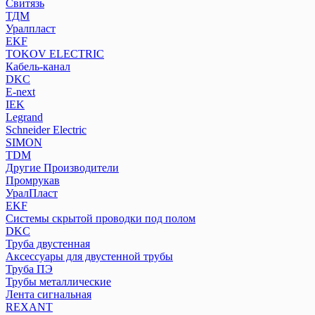
Свитязь
ТДМ
Уралпласт
EKF
TOKOV ELECTRIC
Кабель-канал
DKC
E-next
IEK
Legrand
Schneider Electric
SIMON
TDM
Другие Производители
Промрукав
УралПласт
EKF
Системы скрытой проводки под полом
DKC
Труба двустенная
Аксессуары для двустенной трубы
Труба ПЭ
Трубы металлические
Лента сигнальная
REXANT