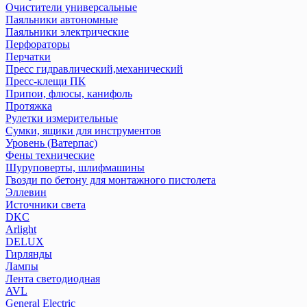
Очистители универсальные
Паяльники автономные
Паяльники электрические
Перфораторы
Перчатки
Пресс гидравлический,механический
Пресс-клещи ПК
Припои, флюсы, канифоль
Протяжка
Рулетки измерительные
Сумки, ящики для инструментов
Уровень (Ватерпас)
Фены технические
Шуруповерты, шлифмашины
Гвозди по бетону для монтажного пистолета
Эллевин
Источники света
DKC
Arlight
DELUX
Гирлянды
Лампы
Лента светодиодная
AVL
General Electric