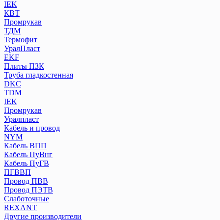
IEK
КВТ
Промрукав
ТДМ
Термофит
УралПласт
EKF
Плиты ПЗК
Труба гладкостенная
DKC
TDM
IEK
Промрукав
Уралпласт
Кабель и провод
NYM
Кабель ВПП
Кабель ПуВнг
Кабель ПуГВ
ПГВВП
Провод ПВВ
Провод ПЭТВ
Слаботочные
REXANT
Другие производители