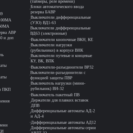
(таймеры, реле времени)
Блоки автоматического ввода
резерва БАВР
39
Выключатели дифференциальные
-100MA
(УЗО) ВД1-63
-60MA
Выключатели дифференциальные
ерва АВР
ВД63 (электронные)
0 и доп
Выключатели кнопочные ВКН, КЕ
Выключатели нагрузки
(рубильники) в корпусе ВНК
ль
Выключатели путевые и концевые
КУ, ВК, ВПК
маты
Выключатели-разъединители ВР32
Выключатели-разъединители с
маты
функцией защиты ПВР
Выключатель нагрузки (мини-
рубильник) ВН-32
ли ПКП
Выключатель пакетный ПВ
Держатели для плавких вставок
жения
ДПВ
Дифференциальные автоматы АД-2
и АД-4
Дифференциальные автоматы АД12
мени
Дифференциальные автоматы серии
КИ