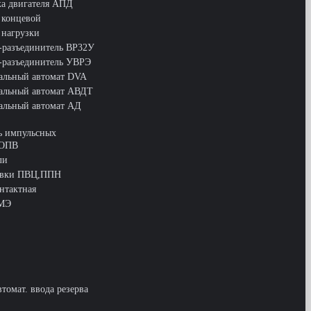
ка двигателя АПД
 концевой
 нагрузки
-разъединитель ВР32У
-разъединитель УВРЭ
льный автомат DVA
альный автомат АВДТ
льный автомат АД
ь импульсных
 ОПВ
ли
авки ПВЦ,ППН
нтактная
КМЭ
втомат. ввода резерва