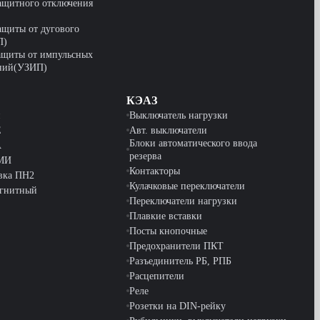
защитного отключения
ащиты от дугового
П)
ащиты от импульсных
ний(УЗИП)
КЭАЗ
и
Выключатель нагрузки
E
Авт. выключатели
Блоки автоматического ввода
A
резерва
КМИ
Контакторы
вка ПН2
Кулачковые переключатели
агнитный
Переключатели нагрузки
Плавкие вставки
Посты кнопочные
Предохранители ПКТ
Разъединитель РБ, РПБ
Расцепители
Реле
Розетки на DIN-рейку