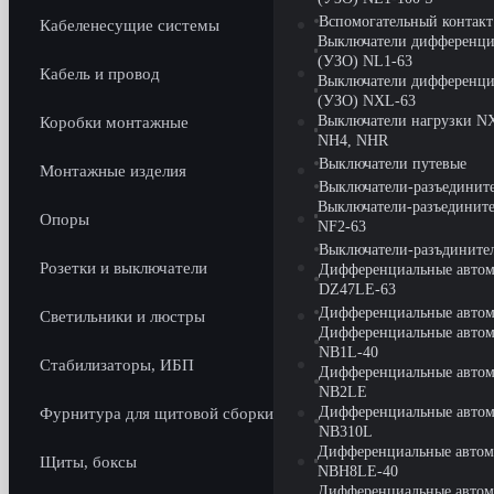
Вспомогательный контак
Кабеленесущие системы
Выключатели дифференци
(УЗО) NL1-63
Кабель и провод
Выключатели дифференци
(УЗО) NXL-63
Выключатели нагрузки N
Коробки монтажные
NH4, NHR
Выключатели путевые
Монтажные изделия
Выключатели-разъединит
Выключатели-разъедините
Опоры
NF2-63
Выключатели-разъдините
Розетки и выключатели
Дифференциальные автом
DZ47LE-63
Дифференциальные авто
Светильники и люстры
Дифференциальные авто
NB1L-40
Стабилизаторы, ИБП
Дифференциальные авто
NB2LE
Дифференциальные авто
Фурнитура для щитовой сборки
NB310L
Дифференциальные автом
Щиты, боксы
NBH8LE-40
Дифференциальные автом