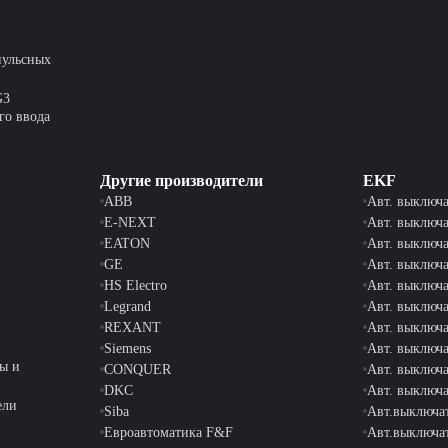
пульсных
G3
го ввода
Другие производители
EKF
ABB
Авт. выключ
E-NEXT
Авт. выключ
EATON
Авт. выключ
GE
Авт. выключ
HS Electro
Авт. выключ
Legrand
Авт. выключ
REXANT
Авт. выключа
Siemens
Авт. выключ
ы и
CONQUER
Авт. выключ
DKC
Авт. выключ
ели
Siba
Авт.выключа
Евроавтоматика F&F
Авт.выключа