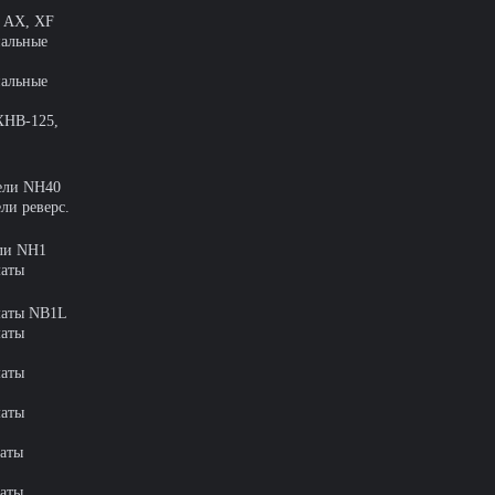
т АХ, XF
альные
альные
XHB-125,
ели NH40
ли реверс.
ли NH1
аты
маты NB1L
маты
маты
маты
аты
аты