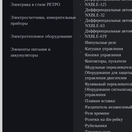
Электрика в стиле РЕТРО
NXBLE-125
Дифференциальные автом
NXBLE-32
Электросчетчики, измерительные
Дифференциальные автом
приборы
NXBLE-63
Дифференциальные автом
Электротепловое оборудование
NXBLE-63Y
Импульсные реле
Катушки управления
Элементы питания и
аккумуляторы
Кнопки управления
Контакторы, пускатели
Модульные переключател
Оборудование для защиты
управления двигателем
Кулачковый переключате
Оборудование сигнализац
управления
Плавкие вставки
Расцепитель независимы
Реле времени
Розетки на din-рейку
Рубильники
Тепловое реле