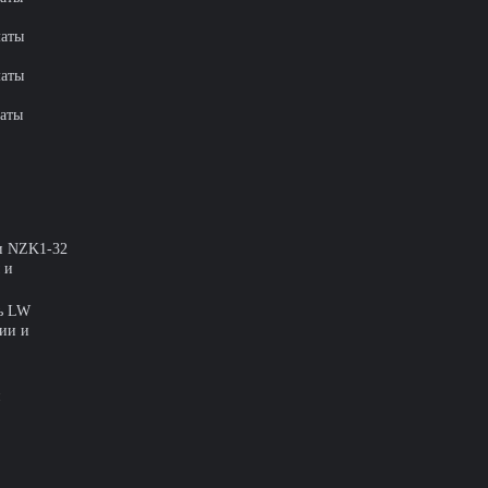
аты
аты
аты
и NZK1-32
 и
ль LW
ии и
й