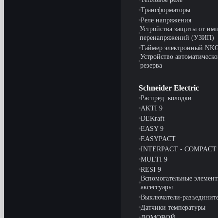
Трансформаторы
Реле напряжения
Устройства защиты от им
перенапряжений (УЗИП)
Таймер электронный NK
Устройство автоматическо
резерва
Schneider Electric
Распред. колодки
AKTI 9
DEKraft
EASY 9
EASYPACT
INTERPACT - COMPACT
MULTI 9
RESI 9
Вспомогательные элемент
аксессуары
Выключатели-разъединит
Датчики температуры
ДОМОВОЙ