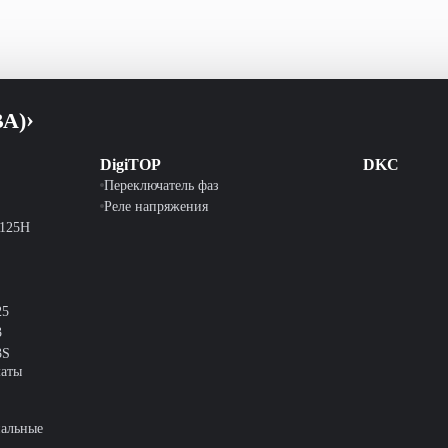
ВА)
DigiTOP
DKC
Переключатель фаз
Реле напряжения
-125H
25
3
3S
аты
альные