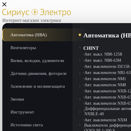
Интернет-магазин электрики
Автоматика (Н
Автоматика (НВА)
Вентиляторы
CHINT
Авт. выкл. NB8-125R
Вилки, колодки, удлинители
Авт. выкл. NB8-63M
Авт. выключатели DZ158
Авт. выключатели NB1-63
Датчики движения, фотореле
Авт. выключатели NM1
Авт. выключатели NM8
Заземление и молниезащита
Авт. выключатели NXB-1
Авт. выключатели NXB-6
Звонки
Авт. выключатели NXB-6
Дифференциальные автом
Инструмент
NXBLE-40
Авт. выключатели NXM
Источники света
Выключатели дифференци
(УЗО) NL1-100 S