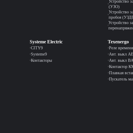
Устройство 
(УЗО)
Устройство з
пробоя (УЗД
Устройство з
перенапряже
Systeme Electric
Texenergo
CITY9
Реле времен
Systeme9
Авт. выкл A
Контакторы
Авт. выкл B
Контактор 
Плавкая вста
Пускатель м