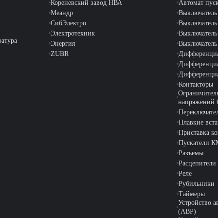
Кореневский завод НВА
Автомат пус
Меандр
Выключатель
СибЭлектро
Выключатель
Электротехник
Выключатель
ратура
Энергия
Выключатель
ZUBR
Дифференциа
Дифференци
Дифференциа
Контакторы
Ограничител
напряжений
Переключате
Плавкие вст
Приставка ко
Пускатели 
Разъемы
Расцепители
Реле
Рубильники
Таймеры
Устройство а
(АВР)