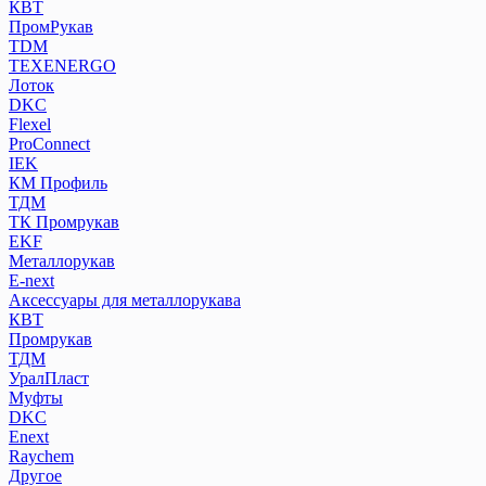
КВТ
ПромРукав
ТDM
TEXENERGO
Лоток
DKC
Flexel
ProConnect
IEK
КМ Профиль
ТДМ
ТК Промрукав
EKF
Металлорукав
E-next
Аксессуары для металлорукава
КВТ
Промрукав
ТДМ
УралПласт
Муфты
DKC
Enext
Raychem
Другое