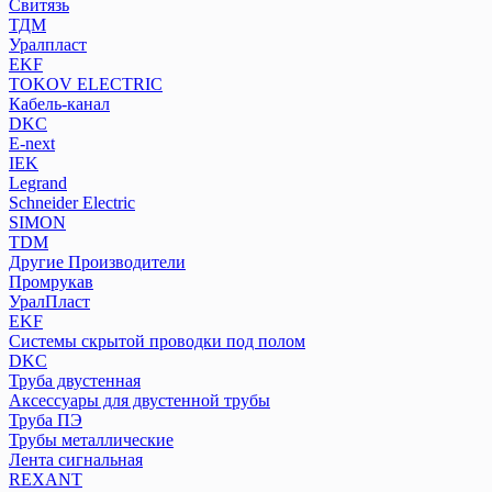
Свитязь
ТДМ
Уралпласт
EKF
TOKOV ELECTRIC
Кабель-канал
DKC
E-next
IEK
Legrand
Schneider Electric
SIMON
TDM
Другие Производители
Промрукав
УралПласт
EKF
Системы скрытой проводки под полом
DKC
Труба двустенная
Аксессуары для двустенной трубы
Труба ПЭ
Трубы металлические
Лента сигнальная
REXANT