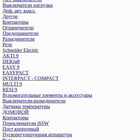
Разъединители
Выключатели нагрузки
Реле
Диф. авт. выкл.
Другое
Контакторы
Schneider Electric
Ограничители
Распред. колодки
Предохранители
AKTI 9
Разъединители
Реле
DEKraft
Schneider Electric
EASY 9
AKTI 9
EASYPACT
DEKraft
INTERPACT - COMPACT
EASY 9
MULTI 9
EASYPACT
RESI 9
INTERPACT - COMPACT
MULTI 9
Вспомогательные элементы и аксессуары
RESI 9
Выключатели-разъединители
Вспомогательные элементы и аксессуары
Датчики температуры
Выключатели-разъединители
ДОМОВОЙ
Датчики температуры
Контакторы
ДОМОВОЙ
Переключатели iSSW
Контакторы
Переключатели iSSW
Пост кнопочный
Пост кнопочный
Пускорегулирующая аппаратура
Пускорегулирующая аппаратура
Реле