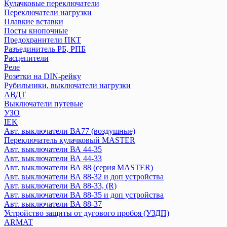
Welrok
Кулачковые переключатели
Переключатели нагрузки
Плавкие вставки
Systeme Electric
Посты кнопочные
CITY9
Предохранители ПКТ
Systeme9
Разъединитель РБ, РПБ
Контакторы
Расцепители
Реле
Розетки на DIN-рейку
Texenergo
Рубильники, выключатели нагрузки
Реле времени
АВДТ
Авт. выкл AE
Выключатели путевые
УЗО
Авт. выкл BA
IEK
Контактор КМИ
Авт. выключатели ВА77 (воздушные)
Плавкая вставка ПН2
Переключатель кулачковый MASTER
Пускатель магнитный
Авт. выключатели ВА 44-35
Авт. выключатели ВА 44-33
Авт. выключатели ВА 88 (серия MASTER)
КЭАЗ
Авт. выключатели ВА 88-32 и доп устройства
Выключатель нагрузки
Авт. выключатели ВА 88-33, (R)
Авт. выключатели
Авт. выключатели ВА 88-35 и доп устройства
Блоки автоматического ввода резерва
Авт. выключатели ВА 88-37
Контакторы
Устройство защиты от дугового пробоя (УЗДП)
Кулачковые переключатели
ARMAT