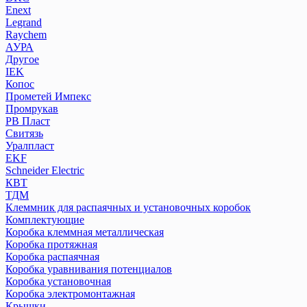
Enext
Legrand
Raychem
АУРА
Другое
IEK
Копос
Прометей Импекс
Промрукав
РВ Пласт
Свитязь
Уралпласт
EKF
Schneider Electric
КВТ
ТДМ
Клеммник для распаячных и установочных коробок
Комплектующие
Коробка клеммная металлическая
Коробка протяжная
Коробка распаячная
Коробка уравнивания потенциалов
Коробка установочная
Коробка электромонтажная
Крышки