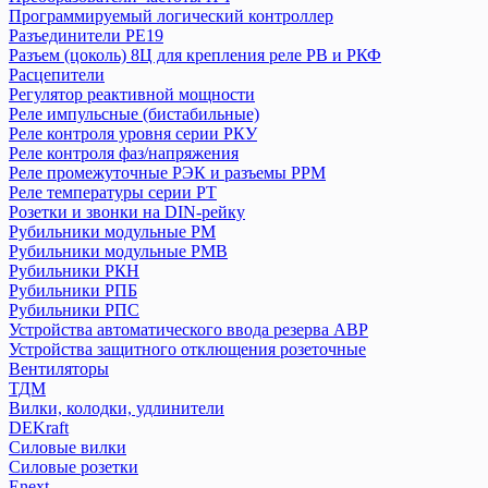
Программируемый логический контроллер
Автоматический выключатель ВА 47-100
Разъединители РЕ19
Аппараты управления по времени (таймеры, реле времени)
Разъем (цоколь) 8Ц для крепления реле РВ и РКФ
Блоки автоматического ввода резерва БАВР
Расцепители
Выключатели дифференциальные (УЗО) ВД1-63
Регулятор реактивной мощности
Выключатели дифференциальные ВД63 (электронные)
Реле импульсные (бистабильные)
Реле контроля уровня серии РКУ
Выключатели кнопочные ВКН, КЕ
Реле контроля фаз/напряжения
Выключатели нагрузки (рубильники) в корпусе ВНК
Реле промежуточные РЭК и разъемы РРМ
Выключатели путевые и концевые КУ, ВК, ВПК
Реле температуры серии РТ
Выключатели-разъединители ВР32
Розетки и звонки на DIN-рейку
Выключатели-разъединители с функцией защиты ПВР
Рубильники модульные РМ
Выключатель нагрузки (мини-рубильник) ВН-32
Рубильники модульные РМВ
Рубильники РКН
Выключатель пакетный ПВ
Рубильники РПБ
Держатели для плавких вставок ДПВ
Рубильники РПС
Дифференциальные автоматы АД-2 и АД-4
Устройства автоматического ввода резерва АВР
Дифференциальные автоматы АД12
Устройства защитного отклющения розеточные
Дифференциальные автоматы серии АВДТ 32
Вентиляторы
Дифференциальные автоматы серии АВДТ 63
ТДМ
Вилки, колодки, удлинители
Дифференциальные автоматы серии АВДТ 64
DEKraft
Конденсаторы
Силовые вилки
Контакторы
Силовые розетки
Кулачковые переключатели КПУ
Enext