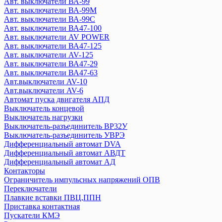
Авт. выключатели ВА-99
Энергия
Авт. выключатели ВА-99М
ZUBR
Авт. выключатели ВА-99С
Авт. выключатели ВА47-100
EKF
Авт. выключатели AV POWER
Авт. выключатели ВА47-125
Авт. выключатели ВА-450
Авт. выключатели AV-125
Авт. выключатели ВА-99
Авт. выключатели ВА47-29
Авт. выключатели ВА-99М
Авт. выключатели ВА47-63
Авт. выключатели ВА-99С
Авт.выключатели AV-10
Авт. выключатели AV POWER
Авт.выключатели AV-6
Авт. выключатели ВА47-100
Автомат пуска двигателя АПД
Выключатель концевой
Авт. выключатели AV-125
Выключатель нагрузки
Авт. выключатели ВА47-125
Выключатель-разъединитель ВР32У
Авт. выключатели ВА47-29
Выключатель-разъединитель УВРЭ
Авт. выключатели ВА47-63
Дифференциальный автомат DVA
Авт.выключатели AV-10
Дифференциальный автомат АВДТ
Авт.выключатели AV-6
Дифференциальный автомат АД
Контакторы
Автомат пуска двигателя АПД
Ограничитель импульсных напряжений ОПВ
Выключатель концевой
Переключатели
Выключатель нагрузки
Плавкие вставки ПВЦ,ППН
Выключатель-разъединитель ВР32У
Приставка контактная
Выключатель-разъединитель УВРЭ
Пускатели КМЭ