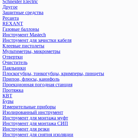
Schneider Electric
Другое
Защитные средства
Ресанта
REXANT
Газовые баллоны
Инструмент Mastech
Инструмент для зачистки кабеля
Клеевые пистолеты
Мультиметры, микрометры
Отвертки
Очиститель
Паяльники
Плоскогубцы, тонкогубцы, кримперы, пинцеты
Припои, флюсы, канифоль
Проекционная погодная станция
Протяжка
КВТ
Буры
Измерительные приборы
Изолированный инструмент
Инструмент для монтажа муфт
Инструмент для монтажа СИП
Инструмент для резки
Инструмент для снятия изоляции