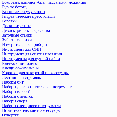
Бокорезы, длинногубцы, пассатижи, ножницы
Бур по бетону
Внешние аккумуляторы
Гидравлические пресс-клещи
Горелки
Диски отрезные
Диэлектрические средства
Заточные станки
Зубила, молотки
Измерительные приборы
Инструмент для СИП
Инструмент для снятия изоляции
Инструменты для ручной пайки
Клеевые пистолеты
Клещи обжимные КО
Коронки для отверстий и аксессуары
Лестницы и стремянки
Наборы бит
Наборы диэлектрического инструмента
Наборы ключей
Наборы отверток
Наборы сверл
Наборы слесарного инструмента
Ножи технические и аксеcсуары
Отвертки