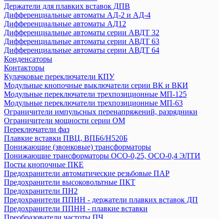
Держатели для плавких вставок ДПВ
Приставки контактные ПКИ
Дифференциальные автоматы АД-2 и АД-4
Пускатели серии ПРК
Дифференциальные автоматы АД12
Разъединители
Дифференциальные автоматы серии АВДТ 32
Разъемы
Дифференциальные автоматы серии АВДТ 63
Дифференциальные автоматы серии АВДТ 64
Расцепители
Конденсаторы
Реле
Контакторы
Розетки и звонки на DIN-рейку
Кулачковые переключатели КПУ
Таймер
Модульные кнопочные выключатели серии ВК и ВКИ
УЗО ВД1-63
Модульные переключатели трехпозиционные МП-125
Модульные переключатели трехпозиционные МП-63
Ограничители импульсных перенапряжений, разрядники
ТДМ
Ограничители мощности серии ОМ
Авт. выключатели ВА-87
Переключатели фаз
Авт. выключатели ВА-88,комплектующие
Плавкие вставки ПВЦ, ВПБ6/H520Б
Авт. выключатели ВА-89, комплектующие
Понижающие (звонковые) трансформаторы
Понижающие трансформаторы ОСО-0,25, ОСО-0,4 ЭЛТИ
Авт. выключатели ВА 47-29
Посты кнопочные ПКЕ
Авт. выключатели ВА 47-60
Предохранители автоматические резьбовые ПАР
Авт. выключатели ВА 47-63
Предохранители высоковольтные ПКТ
Авт. выключатели ВА 60-26
Предохранители ПН2
Авт.выключатели ВА 47-29Б
Предохранители ППНН - держатели плавких вставок ДП
Автоматические выключатели АП50Б
Предохранители ППНН - плавкие вставки
Преобразователи частоты ПЧ
Автоматические выключатели ВА 47-125