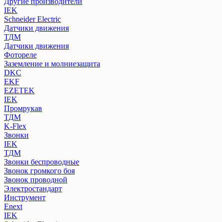
Другие производители
IEK
Schneider Electric
Датчики движения
ТДМ
Датчики движения
Фотореле
Заземление и молниезащита
DKC
EKF
EZETEK
IEK
Промрукав
ТДМ
K-Flex
Звонки
IEK
ТДМ
Звонки беспроводные
Звонок громкого боя
Звонок проводной
Электростандарт
Инструмент
Enext
IEK