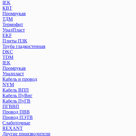
IEK
КВТ
Промрукав
ТДМ
Термофит
УралПласт
EKF
Плиты ПЗК
Труба гладкостенная
DKC
TDM
IEK
Промрукав
Уралпласт
Кабель и провод
NYM
Кабель ВПП
Кабель ПуВнг
Кабель ПуГВ
ПГВВП
Провод ПВВ
Провод ПЭТВ
Слаботочные
REXANT
Другие производители