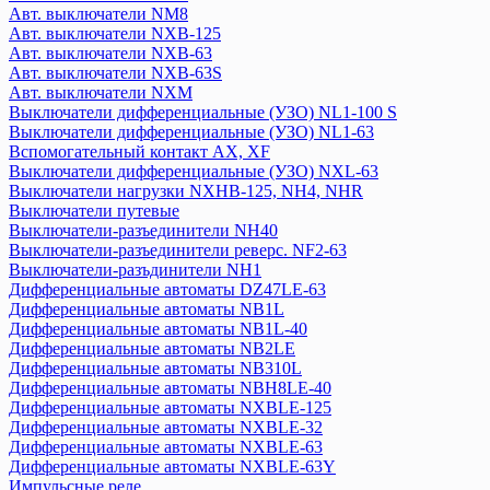
Авт. выключатели NM8
Дифференциальные автоматы NB2LE
Авт. выключатели NXB-125
Дифференциальные автоматы NB310L
Авт. выключатели NXB-63
Дифференциальные автоматы NBH8LE-40
Авт. выключатели NXB-63S
Дифференциальные автоматы NXBLE-125
Авт. выключатели NXM
Дифференциальные автоматы NXBLE-32
Выключатели дифференциальные (УЗО) NL1-100 S
Дифференциальные автоматы NXBLE-63
Выключатели дифференциальные (УЗО) NL1-63
Вспомогательный контакт АХ, XF
Дифференциальные автоматы NXBLE-63Y
Выключатели дифференциальные (УЗО) NXL-63
Импульсные реле
Выключатели нагрузки NXHB-125, NH4, NHR
Катушки управления
Выключатели путевые
Кнопки управления
Выключатели-разъединители NH40
Контакторы, пускатели
Выключатели-разъединители реверс. NF2-63
Модульные переключатели NZK1-32
Выключатели-разъдинители NH1
Дифференциальные автоматы DZ47LE-63
Оборудование для защиты и управления двигателем
Дифференциальные автоматы NB1L
Кулачковый переключатель LW
Дифференциальные автоматы NB1L-40
Оборудование сигнализации и управления
Дифференциальные автоматы NB2LE
Плавкие вставки
Дифференциальные автоматы NB310L
Расцепитель независимый
Дифференциальные автоматы NBH8LE-40
Реле времени
Дифференциальные автоматы NXBLE-125
Дифференциальные автоматы NXBLE-32
Розетки на din-рейку
Дифференциальные автоматы NXBLE-63
Рубильники
Дифференциальные автоматы NXBLE-63Y
Тепловое реле
Импульсные реле