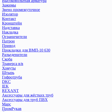
Высоковольтная арматура
Зажимы
Звено промежуточное
Изолятор
Контакт
Кронштейн
Надставка
Накладка
Ограничители
Патрон
Привод
Прокладки для ВМП-10 630
Разъеденители
Скоба
Траверса в/в
Хомуты
Штырь
Гофротруба
DKC
IEK
REXANT
Аксессуары для жёстких труб
Аксессуары для труб ПВХ
Марс
ПромРукав