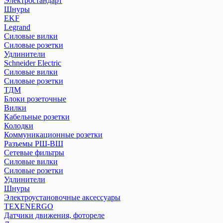
Электростандарт
Реле импульсные (бистабильные)
Шнуры
Реле контроля уровня серии РКУ
EKF
Реле контроля фаз/напряжения
Legrand
Реле промежуточные РЭК и разъемы РРМ
Силовые вилки
Реле температуры серии РТ
Силовые розетки
Удлинители
Розетки и звонки на DIN-рейку
Schneider Electric
Рубильники модульные РМ
Силовые вилки
Рубильники модульные РМВ
Силовые розетки
Рубильники РКН
ТДМ
Рубильники РПБ
Блоки розеточные
Рубильники РПС
Вилки
Кабельные розетки
Устройства автоматического ввода резерва АВР
Колодки
Устройства защитного отклющения розеточные
Коммуникационные розетки
Разъемы РШ-ВШ
Сетевые фильтры
ПЕРЕЙТИ В РАЗДЕЛ
Силовые вилки
Силовые розетки
Удлинители
Шнуры
Электроустановочные аксессуары
TEXENERGO
Датчики движения, фотореле