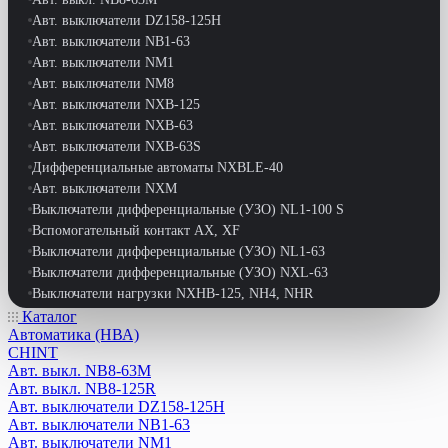
Авт. выключатели DZ158-125H
Авт. выключатели NB1-63
Авт. выключатели NM1
Авт. выключатели NM8
Авт. выключатели NXB-125
Авт. выключатели NXB-63
Авт. выключатели NXB-63S
Дифференциальные автоматы NXBLE-40
Авт. выключатели NXM
Выключатели дифференциальные (УЗО) NL1-100 S
Вспомогательный контакт АХ, XF
Выключатели дифференциальные (УЗО) NL1-63
Выключатели дифференциальные (УЗО) NXL-63
Выключатели нагрузки NXHB-125, NH4, NHR
Выключатели путевые
Каталог
Автоматика (НВА)
Выключатели-разъединители NH40
CHINT
Выключатели-разъединители реверс. NF2-63
Авт. выкл. NB8-63M
Выключатели-разъдинители NH1
Авт. выкл. NB8-125R
Дифференциальные автоматы DZ47LE-63
Авт. выключатели DZ158-125H
Дифференциальные автоматы NB1L
Авт. выключатели NB1-63
Дифференциальные автоматы NB1L-40
Авт. выключатели NM1