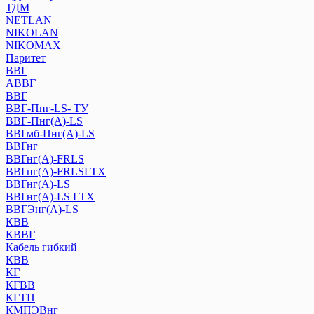
ТДМ
NETLAN
NIKOLAN
NIKOMAX
Паритет
ВВГ
АВВГ
ВВГ
ВВГ-Пнг-LS- ТУ
ВВГ-Пнг(А)-LS
ВВГмб-Пнг(А)-LS
ВВГнг
ВВГнг(А)-FRLS
ВВГнг(А)-FRLSLTX
ВВГнг(А)-LS
ВВГнг(А)-LS LTХ
ВВГЭнг(А)-LS
КВВ
КВВГ
Кабель гибкий
КВВ
КГ
КГВВ
КГТП
КМПЭВнг