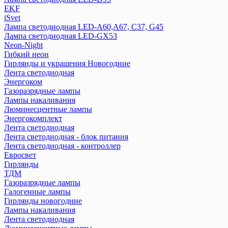
EKF
iSvet
Лампа светодиодная LED-A60,A67, C37, G45
Лампа светодиодная LED-GX53
Neon-Night
Гибкий неон
Гирлянды и украшения Новогодние
Лента светодиодная
Энергоком
Газоразрядные лампы
Лампы накаливания
Люминесцентные лампы
Энергокомплект
Лента светодиодная
Лента светодиодная - блок питания
Лента светодиодная - контроллер
Евросвет
Гирлянды
ТДМ
Газоразрядные лампы
Галогенные лампы
Гирлянды новогодние
Лампы накаливания
Лента светодиодная