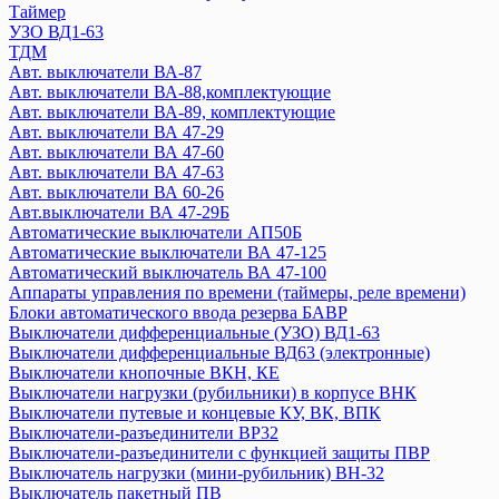
Авт. выключатели ВА 88-35 и доп устройства
Таймер
Авт. выключатели ВА 88-37
УЗО ВД1-63
ТДМ
Устройство защиты от дугового пробоя (УЗДП)
Авт. выключатели ВА-87
ARMAT
Авт. выключатели ВА-88,комплектующие
GENERICA
Авт. выключатели ВА-89, комплектующие
KARAT
Авт. выключатели ВА 47-29
Авт. выключатели ВА 44-39
Авт. выключатели ВА 47-60
Авт. выключатели ВА 47-100MA
Авт. выключатели ВА 47-63
Авт. выключатели ВА 60-26
Авт. выключатели ВА 47-60MA
Авт.выключатели ВА 47-29Б
Автоматический ввод резерва АВР
Автоматические выключатели АП50Б
Авт. выключатели ВА 88-40 и доп устройства
Автоматические выключатели ВА 47-125
Выключатели ВКИ
Автоматический выключатель ВА 47-100
Выключатель-разъединитель трехпозиционный ВРТ
Аппараты управления по времени (таймеры, реле времени)
Дифференциальные автоматы АВДТ32
Блоки автоматического ввода резерва БАВР
Выключатели дифференциальные (УЗО) ВД1-63
Дифференциальные автоматы
Выключатели дифференциальные ВД63 (электронные)
Контакторы
Выключатели кнопочные ВКН, КЕ
Кулачковые переключатели ПКП
Выключатели нагрузки (рубильники) в корпусе ВНК
Мини-рубильники ВН-32
Выключатели путевые и концевые КУ, ВК, ВПК
Ограничители перенапряжения ОПС1
Выключатели-разъединители ВР32
Плавкие вставки
Выключатели-разъединители с функцией защиты ПВР
Выключатель нагрузки (мини-рубильник) ВН-32
Преобразователи частот
Выключатель пакетный ПВ
Приставки выдержки времени