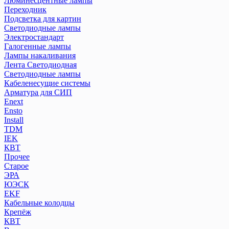
Люминесцентные лампы
Переходник
Подсветка для картин
Светодиодные лампы
Электростандарт
Галогенные лампы
Лампы накаливания
Лента Светодиодная
Светодиодные лампы
Кабеленесущие системы
Арматура для СИП
Enext
Ensto
Install
TDM
IEK
КВТ
Прочее
Старое
ЭРА
ЮЭСК
EKF
Кабельные колодцы
Крепёж
КВТ