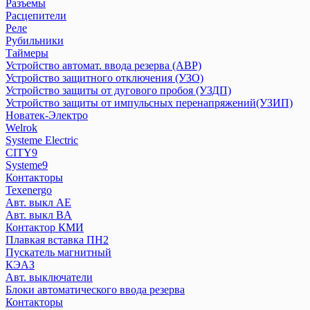
Дифференциальный автомат DVA
Разъемы
Расцепители
Дифференциальный автомат АВДТ
Реле
Дифференциальный автомат АД
Рубильники
Контакторы
Таймеры
Ограничитель импульсных напряжений ОПВ
Устройство автомат. ввода резерва (АВР)
Переключатели
Устройство защитного отключения (УЗО)
Плавкие вставки ПВЦ,ППН
Устройство защиты от дугового пробоя (УЗДП)
Устройство защиты от импульсных перенапряжений(УЗИП)
Приставка контактная
Новатек-Электро
Пускатели КМЭ
Welrok
Разъемы
Systeme Electric
Расцепители
CITY9
Реле
Systeme9
Рубильники
Контакторы
Texenergo
Таймеры
Авт. выкл AE
Устройство автомат. ввода резерва (АВР)
Авт. выкл BA
Устройство защитного отключения (УЗО)
Контактор КМИ
Устройство защиты от дугового пробоя (УЗДП)
Плавкая вставка ПН2
Устройство защиты от импульсных перенапряжений(УЗИП)
Пускатель магнитный
КЭАЗ
Авт. выключатели
Новатек-Электро
Блоки автоматического ввода резерва
Контакторы