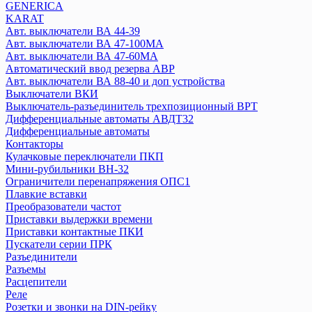
GENERICA
Переключатели нагрузки
KARAT
Плавкие вставки
Авт. выключатели ВА 44-39
Посты кнопочные
Авт. выключатели ВА 47-100MA
Предохранители ПКТ
Авт. выключатели ВА 47-60MA
Разъединитель РБ, РПБ
Автоматический ввод резерва АВР
Расцепители
Авт. выключатели ВА 88-40 и доп устройства
Выключатели ВКИ
Реле
Выключатель-разъединитель трехпозиционный ВРТ
Розетки на DIN-рейку
Дифференциальные автоматы АВДТ32
Рубильники, выключатели нагрузки
Дифференциальные автоматы
АВДТ
Контакторы
Выключатели путевые
Кулачковые переключатели ПКП
УЗО
Мини-рубильники ВН-32
Ограничители перенапряжения ОПС1
Плавкие вставки
IEK
Преобразователи частот
Авт. выключатели ВА77 (воздушные)
Приставки выдержки времени
Переключатель кулачковый MASTER
Приставки контактные ПКИ
Авт. выключатели ВА 44-35
Пускатели серии ПРК
Разъединители
Авт. выключатели ВА 44-33
Разъемы
Авт. выключатели ВА 88 (серия MASTER)
Расцепители
Авт. выключатели ВА 88-32 и доп устройства
Реле
Авт. выключатели ВА 88-33, (R)
Розетки и звонки на DIN-рейку