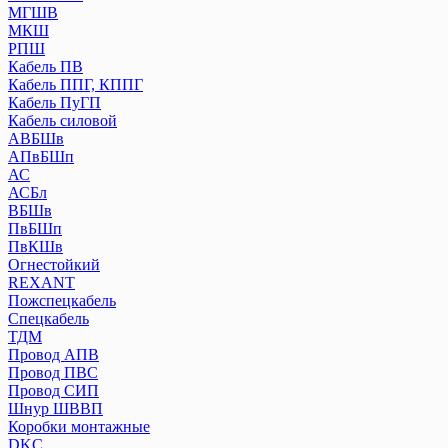
МГШВ
МКШ
РПШ
Кабель ПВ
Кабель ППГ, КППГ
Кабель ПуГП
Кабель силовой
АВБШв
АПвБШп
АС
АСБл
ВБШв
ПвБШп
ПвКШв
Огнестойкий
REXANT
Пожспецкабель
Спецкабель
ТДМ
Провод АПВ
Провод ПВС
Провод СИП
Шнур ШВВП
Коробки монтажные
DKC