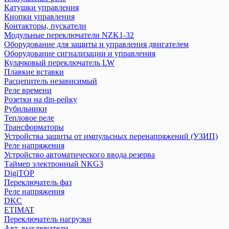
Трансформаторы
Катушки управления
Реле напряжения
Кнопки управления
Устройства защиты от импульсных перенапряжений (УЗИП)
Контакторы, пускатели
Модульные переключатели NZK1-32
Таймер электронный NKG3
Оборудование для защиты и управления двигателем
Устройство автоматического ввода резерва
Оборудование сигнализации и управления
Кулачковый переключатель LW
DigiTOP
Плавкие вставки
Расцепитель независимый
Переключатель фаз
Реле времени
Реле напряжения
Розетки на din-рейку
Рубильники
DKC
Тепловое реле
Трансформаторы
Устройства защиты от импульсных перенапряжений (УЗИП)
ETIMAT
Реле напряжения
Переключатель нагрузки
Устройство автоматического ввода резерва
Авт. выключатели
Таймер электронный NKG3
Выключатели нагрузки
DigiTOP
Диф. авт. выкл.
Переключатель фаз
Реле напряжения
Другое
DKC
Контакторы
ETIMAT
Ограничители
Переключатель нагрузки
Предохранители
Авт. выключатели