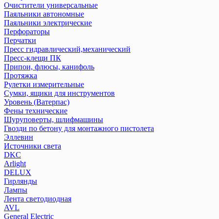
Очистители универсальные
Паяльники автономные
Паяльники электрические
Перфораторы
Перчатки
Пресс гидравлический,механический
Пресс-клещи ПК
Припои, флюсы, канифоль
Протяжка
Рулетки измерительные
Сумки, ящики для инструментов
Уровень (Ватерпас)
Фены технические
Шуруповерты, шлифмашины
Гвозди по бетону для монтажного пистолета
Эллевин
Источники света
DKC
Arlight
DELUX
Гирлянды
Лампы
Лента светодиодная
AVL
General Electric