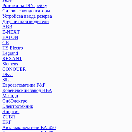
Реле
Розетки на DIN-рейку
Розетки на DIN-рейку
Силовые конденсаторы
Силовые конденсаторы
Устройсва ввода резерва
Устройсва ввода резерва
Другие производители
ABB
Другие производители
E-NEXT
ABB
EATON
E-NEXT
GE
EATON
HS Electro
Legrand
GE
REXANT
HS Electro
Siemens
Legrand
CONQUER
REXANT
DKC
Siemens
Siba
CONQUER
Евроавтоматика F&F
Кореневский завод НВА
DKC
Меандр
Siba
СибЭлектро
Евроавтоматика F&F
Электротехник
Кореневский завод НВА
Энергия
Меандр
ZUBR
СибЭлектро
EKF
Авт. выключатели ВА-450
Электротехник