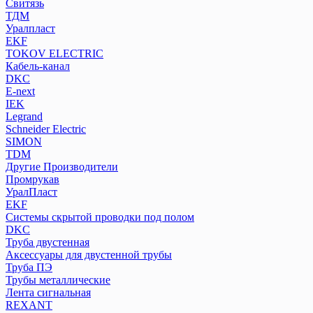
Свитязь
ТДМ
Уралпласт
EKF
TOKOV ELECTRIC
Кабель-канал
DKC
E-next
IEK
Legrand
Schneider Electric
SIMON
TDM
Другие Производители
Промрукав
УралПласт
EKF
Системы скрытой проводки под полом
DKC
Труба двустенная
Аксессуары для двустенной трубы
Труба ПЭ
Трубы металлические
Лента сигнальная
REXANT