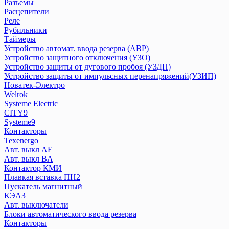
Дифференциальный автомат DVA
Разъемы
Расцепители
Дифференциальный автомат АВДТ
Реле
Дифференциальный автомат АД
Рубильники
Контакторы
Таймеры
Ограничитель импульсных напряжений ОПВ
Устройство автомат. ввода резерва (АВР)
Переключатели
Устройство защитного отключения (УЗО)
Плавкие вставки ПВЦ,ППН
Устройство защиты от дугового пробоя (УЗДП)
Устройство защиты от импульсных перенапряжений(УЗИП)
Приставка контактная
Новатек-Электро
Пускатели КМЭ
Welrok
Разъемы
Systeme Electric
Расцепители
CITY9
Реле
Systeme9
Рубильники
Контакторы
Texenergo
Таймеры
Авт. выкл AE
Устройство автомат. ввода резерва (АВР)
Авт. выкл BA
Устройство защитного отключения (УЗО)
Контактор КМИ
Устройство защиты от дугового пробоя (УЗДП)
Плавкая вставка ПН2
Устройство защиты от импульсных перенапряжений(УЗИП)
Пускатель магнитный
КЭАЗ
Авт. выключатели
Новатек-Электро
Блоки автоматического ввода резерва
Контакторы