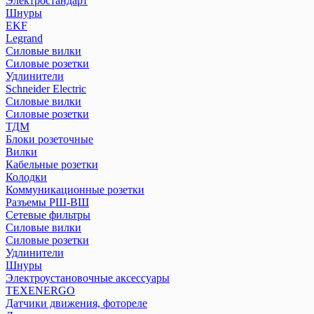
Электростандарт
Реле импульсные (бистабильные)
Шнуры
Реле контроля уровня серии РКУ
EKF
Реле контроля фаз/напряжения
Legrand
Реле промежуточные РЭК и разъемы РРМ
Силовые вилки
Реле температуры серии РТ
Силовые розетки
Удлинители
Розетки и звонки на DIN-рейку
Schneider Electric
Рубильники модульные РМ
Силовые вилки
Рубильники модульные РМВ
Силовые розетки
Рубильники РКН
ТДМ
Рубильники РПБ
Блоки розеточные
Рубильники РПС
Вилки
Кабельные розетки
Устройства автоматического ввода резерва АВР
Колодки
Устройства защитного отклющения розеточные
Коммуникационные розетки
Разъемы РШ-ВШ
Сетевые фильтры
ПЕРЕЙТИ В РАЗДЕЛ
Силовые вилки
Силовые розетки
Удлинители
Шнуры
Электроустановочные аксессуары
TEXENERGO
Датчики движения, фотореле