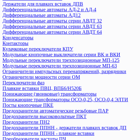
Держатели для плавких вставок ДПВ
Приставки контактные ПКИ
Дифференциальные автоматы АД-2 и АД-4
Пускатели серии ПРК
Дифференциальные автоматы АД12
Разъединители
Дифференциальные автоматы серии АВДТ 32
Разъемы
Дифференциальные автоматы серии АВДТ 63
Дифференциальные автоматы серии АВДТ 64
Расцепители
Конденсаторы
Реле
Контакторы
Розетки и звонки на DIN-рейку
Кулачковые переключатели КПУ
Таймер
Модульные кнопочные выключатели серии ВК и ВКИ
УЗО ВД1-63
Модульные переключатели трехпозиционные МП-125
Модульные переключатели трехпозиционные МП-63
Ограничители импульсных перенапряжений, разрядники
ТДМ
Ограничители мощности серии ОМ
Авт. выключатели ВА-87
Переключатели фаз
Авт. выключатели ВА-88,комплектующие
Плавкие вставки ПВЦ, ВПБ6/H520Б
Авт. выключатели ВА-89, комплектующие
Понижающие (звонковые) трансформаторы
Понижающие трансформаторы ОСО-0,25, ОСО-0,4 ЭЛТИ
Авт. выключатели ВА 47-29
Посты кнопочные ПКЕ
Авт. выключатели ВА 47-60
Предохранители автоматические резьбовые ПАР
Авт. выключатели ВА 47-63
Предохранители высоковольтные ПКТ
Авт. выключатели ВА 60-26
Предохранители ПН2
Авт.выключатели ВА 47-29Б
Предохранители ППНН - держатели плавких вставок ДП
Автоматические выключатели АП50Б
Предохранители ППНН - плавкие вставки
Преобразователи частоты ПЧ
Автоматические выключатели ВА 47-125