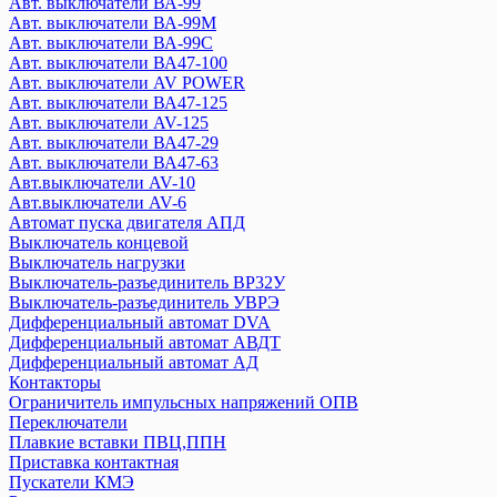
Авт. выключатели ВА-99
Энергия
Авт. выключатели ВА-99М
ZUBR
Авт. выключатели ВА-99С
Авт. выключатели ВА47-100
EKF
Авт. выключатели AV POWER
Авт. выключатели ВА47-125
Авт. выключатели ВА-450
Авт. выключатели AV-125
Авт. выключатели ВА-99
Авт. выключатели ВА47-29
Авт. выключатели ВА-99М
Авт. выключатели ВА47-63
Авт. выключатели ВА-99С
Авт.выключатели AV-10
Авт. выключатели AV POWER
Авт.выключатели AV-6
Авт. выключатели ВА47-100
Автомат пуска двигателя АПД
Выключатель концевой
Авт. выключатели AV-125
Выключатель нагрузки
Авт. выключатели ВА47-125
Выключатель-разъединитель ВР32У
Авт. выключатели ВА47-29
Выключатель-разъединитель УВРЭ
Авт. выключатели ВА47-63
Дифференциальный автомат DVA
Авт.выключатели AV-10
Дифференциальный автомат АВДТ
Авт.выключатели AV-6
Дифференциальный автомат АД
Контакторы
Автомат пуска двигателя АПД
Ограничитель импульсных напряжений ОПВ
Выключатель концевой
Переключатели
Выключатель нагрузки
Плавкие вставки ПВЦ,ППН
Выключатель-разъединитель ВР32У
Приставка контактная
Выключатель-разъединитель УВРЭ
Пускатели КМЭ