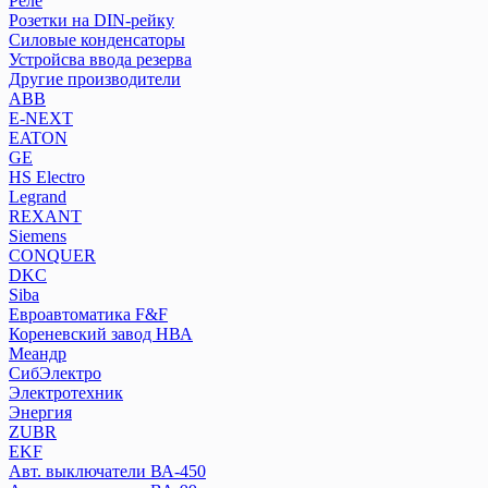
Реле
Розетки на DIN-рейку
Розетки на DIN-рейку
Силовые конденсаторы
Силовые конденсаторы
Устройсва ввода резерва
Устройсва ввода резерва
Другие производители
ABB
Другие производители
E-NEXT
ABB
EATON
E-NEXT
GE
EATON
HS Electro
Legrand
GE
REXANT
HS Electro
Siemens
Legrand
CONQUER
REXANT
DKC
Siemens
Siba
CONQUER
Евроавтоматика F&F
Кореневский завод НВА
DKC
Меандр
Siba
СибЭлектро
Евроавтоматика F&F
Электротехник
Кореневский завод НВА
Энергия
Меандр
ZUBR
СибЭлектро
EKF
Авт. выключатели ВА-450
Электротехник