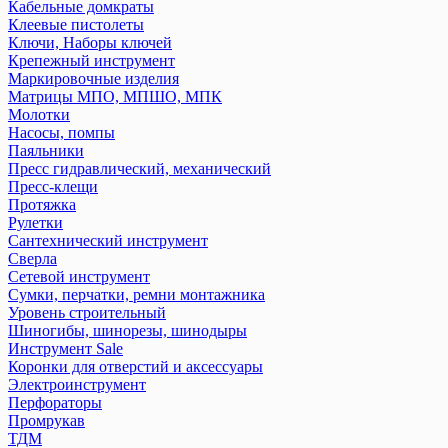
Кабельные домкраты
Клеевые пистолеты
Ключи, Наборы ключей
Крепежный инструмент
Маркировочные изделия
Матрицы МПО, МПШО, МПК
Молотки
Насосы, помпы
Паяльники
Пресс гидравлический, механический
Пресс-клещи
Протяжка
Рулетки
Сантехнический инструмент
Сверла
Сетевой инструмент
Сумки, перчатки, ремни монтажника
Уровень строительный
Шиногибы, шинорезы, шинодыры
Инструмент Sale
Коронки для отверстий и аксессуары
Электроинструмент
Перфораторы
Промрукав
ТДМ