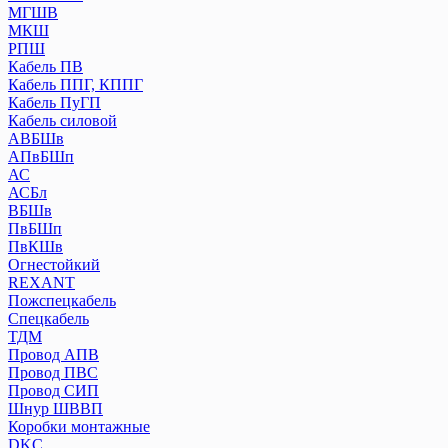
МГШВ
МКШ
РПШ
Кабель ПВ
Кабель ППГ, КППГ
Кабель ПуГП
Кабель силовой
АВБШв
АПвБШп
АС
АСБл
ВБШв
ПвБШп
ПвКШв
Огнестойкий
REXANT
Пожспецкабель
Спецкабель
ТДМ
Провод АПВ
Провод ПВС
Провод СИП
Шнур ШВВП
Коробки монтажные
DKC