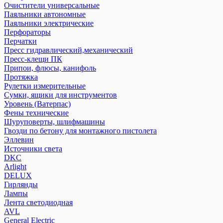
Очистители универсальные
Паяльники автономные
Паяльники электрические
Перфораторы
Перчатки
Пресс гидравлический,механический
Пресс-клещи ПК
Припои, флюсы, канифоль
Протяжка
Рулетки измерительные
Сумки, ящики для инструментов
Уровень (Ватерпас)
Фены технические
Шуруповерты, шлифмашины
Гвозди по бетону для монтажного пистолета
Эллевин
Источники света
DKC
Arlight
DELUX
Гирлянды
Лампы
Лента светодиодная
AVL
General Electric