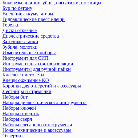
Бокорезы, длинногубцы, пассатижи, ножницы
Бур по бетону
Внешние аккумуляторы
Гидравлические пресс-клещи
Горелки
Диски отрезные
Диэлектрические средства
Заточные станки
Зубила, молотки
Измерительные приборы
Инструмент для СИП
Инструмент для снятия изоляции
Инструменты для ручной пайки
Клеевые пистолеты
Клещи обжимные КО
Коронки для отверстий и аксессуары
Лестницы и стремянки
Наборы бит
Наборы диэлектрического инструмента
Наборы ключей
Наборы отверток
Наборы сверл
Наборы слесарного инструмента
Ножи технические и аксеcсуары
Отвертки