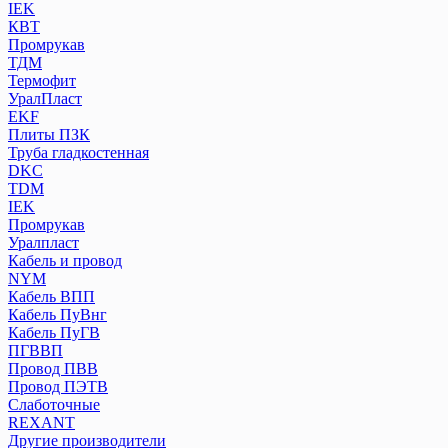
IEK
КВТ
Промрукав
ТДМ
Термофит
УралПласт
EKF
Плиты ПЗК
Труба гладкостенная
DKC
TDM
IEK
Промрукав
Уралпласт
Кабель и провод
NYM
Кабель ВПП
Кабель ПуВнг
Кабель ПуГВ
ПГВВП
Провод ПВВ
Провод ПЭТВ
Слаботочные
REXANT
Другие производители