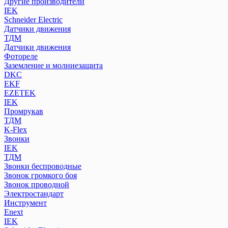
Другие производители
IEK
Schneider Electric
Датчики движения
ТДМ
Датчики движения
Фотореле
Заземление и молниезащита
DKC
EKF
EZETEK
IEK
Промрукав
ТДМ
K-Flex
Звонки
IEK
ТДМ
Звонки беспроводные
Звонок громкого боя
Звонок проводной
Электростандарт
Инструмент
Enext
IEK