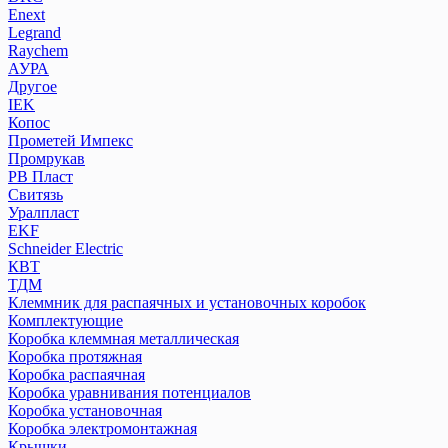
Enext
Legrand
Raychem
АУРА
Другое
IEK
Копос
Прометей Импекс
Промрукав
РВ Пласт
Свитязь
Уралпласт
EKF
Schneider Electric
КВТ
ТДМ
Клеммник для распаячных и установочных коробок
Комплектующие
Коробка клеммная металлическая
Коробка протяжная
Коробка распаячная
Коробка уравнивания потенциалов
Коробка установочная
Коробка электромонтажная
Крышки