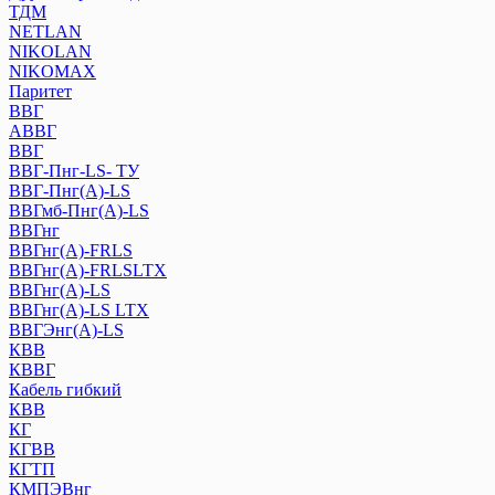
ТДМ
NETLAN
NIKOLAN
NIKOMAX
Паритет
ВВГ
АВВГ
ВВГ
ВВГ-Пнг-LS- ТУ
ВВГ-Пнг(А)-LS
ВВГмб-Пнг(А)-LS
ВВГнг
ВВГнг(А)-FRLS
ВВГнг(А)-FRLSLTX
ВВГнг(А)-LS
ВВГнг(А)-LS LTХ
ВВГЭнг(А)-LS
КВВ
КВВГ
Кабель гибкий
КВВ
КГ
КГВВ
КГТП
КМПЭВнг