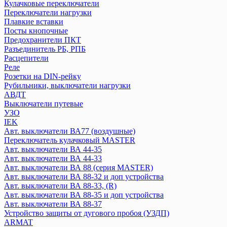
Welrok
Кулачковые переключатели
Переключатели нагрузки
Плавкие вставки
Systeme Electric
Посты кнопочные
CITY9
Предохранители ПКТ
Systeme9
Разъединитель РБ, РПБ
Контакторы
Расцепители
Реле
Розетки на DIN-рейку
Texenergo
Рубильники, выключатели нагрузки
Реле времени
АВДТ
Авт. выкл AE
Выключатели путевые
УЗО
Авт. выкл BA
IEK
Контактор КМИ
Авт. выключатели ВА77 (воздушные)
Плавкая вставка ПН2
Переключатель кулачковый MASTER
Пускатель магнитный
Авт. выключатели ВА 44-35
Авт. выключатели ВА 44-33
Авт. выключатели ВА 88 (серия MASTER)
КЭАЗ
Авт. выключатели ВА 88-32 и доп устройства
Выключатель нагрузки
Авт. выключатели ВА 88-33, (R)
Авт. выключатели
Авт. выключатели ВА 88-35 и доп устройства
Блоки автоматического ввода резерва
Авт. выключатели ВА 88-37
Контакторы
Устройство защиты от дугового пробоя (УЗДП)
Кулачковые переключатели
ARMAT