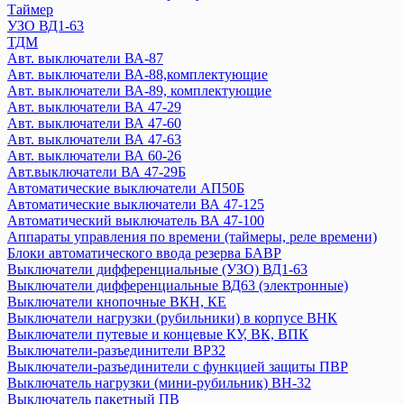
Авт. выключатели ВА 88-35 и доп устройства
Таймер
Авт. выключатели ВА 88-37
УЗО ВД1-63
ТДМ
Устройство защиты от дугового пробоя (УЗДП)
Авт. выключатели ВА-87
ARMAT
Авт. выключатели ВА-88,комплектующие
GENERICA
Авт. выключатели ВА-89, комплектующие
KARAT
Авт. выключатели ВА 47-29
Авт. выключатели ВА 44-39
Авт. выключатели ВА 47-60
Авт. выключатели ВА 47-100MA
Авт. выключатели ВА 47-63
Авт. выключатели ВА 60-26
Авт. выключатели ВА 47-60MA
Авт.выключатели ВА 47-29Б
Автоматический ввод резерва АВР
Автоматические выключатели АП50Б
Авт. выключатели ВА 88-40 и доп устройства
Автоматические выключатели ВА 47-125
Выключатели ВКИ
Автоматический выключатель ВА 47-100
Выключатель-разъединитель трехпозиционный ВРТ
Аппараты управления по времени (таймеры, реле времени)
Дифференциальные автоматы АВДТ32
Блоки автоматического ввода резерва БАВР
Выключатели дифференциальные (УЗО) ВД1-63
Дифференциальные автоматы
Выключатели дифференциальные ВД63 (электронные)
Контакторы
Выключатели кнопочные ВКН, КЕ
Кулачковые переключатели ПКП
Выключатели нагрузки (рубильники) в корпусе ВНК
Мини-рубильники ВН-32
Выключатели путевые и концевые КУ, ВК, ВПК
Ограничители перенапряжения ОПС1
Выключатели-разъединители ВР32
Плавкие вставки
Выключатели-разъединители с функцией защиты ПВР
Выключатель нагрузки (мини-рубильник) ВН-32
Преобразователи частот
Выключатель пакетный ПВ
Приставки выдержки времени