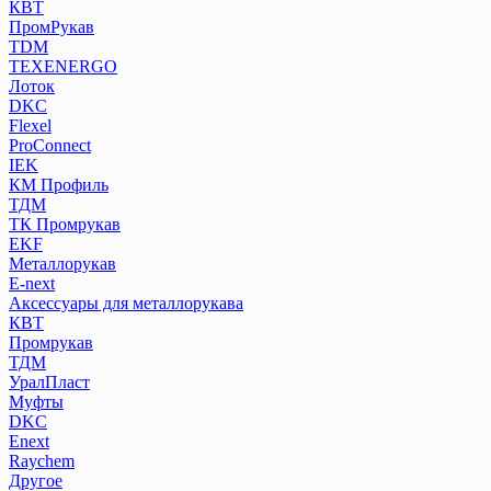
КВТ
ПромРукав
ТDM
TEXENERGO
Лоток
DKC
Flexel
ProConnect
IEK
КМ Профиль
ТДМ
ТК Промрукав
EKF
Металлорукав
E-next
Аксессуары для металлорукава
КВТ
Промрукав
ТДМ
УралПласт
Муфты
DKC
Enext
Raychem
Другое