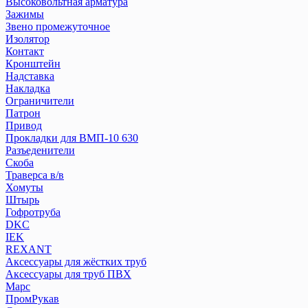
Высоковольтная арматура
Зажимы
Звено промежуточное
Изолятор
Контакт
Кронштейн
Надставка
Накладка
Ограничители
Патрон
Привод
Прокладки для ВМП-10 630
Разъеденители
Скоба
Траверса в/в
Хомуты
Штырь
Гофротруба
DKC
IEK
REXANT
Аксессуары для жёстких труб
Аксессуары для труб ПВХ
Марс
ПромРукав