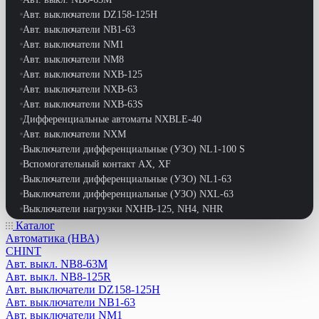
Авт. выключатели DZ158-125H
Авт. выключатели NB1-63
Авт. выключатели NM1
Авт. выключатели NM8
Авт. выключатели NXB-125
Авт. выключатели NXB-63
Авт. выключатели NXB-63S
Дифференциальные автоматы NXBLE-40
Авт. выключатели NXM
Выключатели дифференциальные (УЗО) NL1-100 S
Вспомогательный контакт АХ, XF
Выключатели дифференциальные (УЗО) NL1-63
Выключатели дифференциальные (УЗО) NXL-63
Выключатели нагрузки NXHB-125, NH4, NHR
Выключатели путевые
Каталог
Автоматика (НВА)
Выключатели-разъединители NH40
CHINT
Выключатели-разъединители реверс. NF2-63
Авт. выкл. NB8-63M
Выключатели-разъдинители NH1
Авт. выкл. NB8-125R
Дифференциальные автоматы DZ47LE-63
Авт. выключатели DZ158-125H
Дифференциальные автоматы NB1L
Авт. выключатели NB1-63
Дифференциальные автоматы NB1L-40
Авт. выключатели NM1