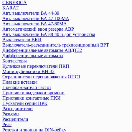
GENERICA
Переключатели нагрузки
KARAT
Плавкие вставки
Авт. выключатели ВА 44-39
Посты кнопочные
Авт. выключатели ВА 47-100MA
Предохранители ПКТ
Авт. выключатели ВА 47-60MA
Разъединитель РБ, РПБ
Автоматический ввод резерва АВР
Расцепители
Авт. выключатели ВА 88-40 и доп устройства
Выключатели ВКИ
Реле
Выключатель-разъединитель трехпозиционный ВРТ
Розетки на DIN-рейку
Дифференциальные автоматы АВДТ32
Рубильники, выключатели нагрузки
Дифференциальные автоматы
АВДТ
Контакторы
Выключатели путевые
Кулачковые переключатели ПКП
УЗО
Мини-рубильники ВН-32
Ограничители перенапряжения ОПС1
Плавкие вставки
IEK
Преобразователи частот
Авт. выключатели ВА77 (воздушные)
Приставки выдержки времени
Переключатель кулачковый MASTER
Приставки контактные ПКИ
Авт. выключатели ВА 44-35
Пускатели серии ПРК
Разъединители
Авт. выключатели ВА 44-33
Разъемы
Авт. выключатели ВА 88 (серия MASTER)
Расцепители
Авт. выключатели ВА 88-32 и доп устройства
Реле
Авт. выключатели ВА 88-33, (R)
Розетки и звонки на DIN-рейку