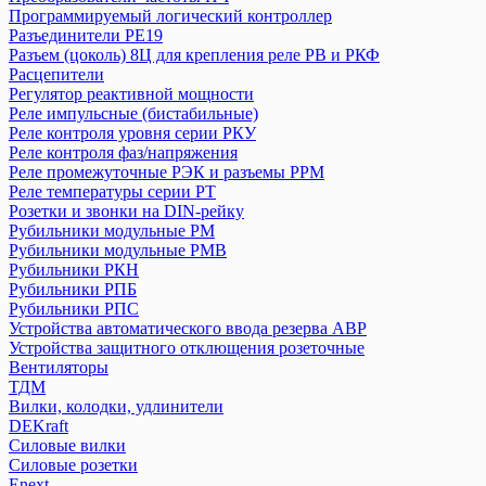
Программируемый логический контроллер
Автоматический выключатель ВА 47-100
Разъединители РЕ19
Аппараты управления по времени (таймеры, реле времени)
Разъем (цоколь) 8Ц для крепления реле РВ и РКФ
Блоки автоматического ввода резерва БАВР
Расцепители
Выключатели дифференциальные (УЗО) ВД1-63
Регулятор реактивной мощности
Выключатели дифференциальные ВД63 (электронные)
Реле импульсные (бистабильные)
Реле контроля уровня серии РКУ
Выключатели кнопочные ВКН, КЕ
Реле контроля фаз/напряжения
Выключатели нагрузки (рубильники) в корпусе ВНК
Реле промежуточные РЭК и разъемы РРМ
Выключатели путевые и концевые КУ, ВК, ВПК
Реле температуры серии РТ
Выключатели-разъединители ВР32
Розетки и звонки на DIN-рейку
Выключатели-разъединители с функцией защиты ПВР
Рубильники модульные РМ
Выключатель нагрузки (мини-рубильник) ВН-32
Рубильники модульные РМВ
Рубильники РКН
Выключатель пакетный ПВ
Рубильники РПБ
Держатели для плавких вставок ДПВ
Рубильники РПС
Дифференциальные автоматы АД-2 и АД-4
Устройства автоматического ввода резерва АВР
Дифференциальные автоматы АД12
Устройства защитного отклющения розеточные
Дифференциальные автоматы серии АВДТ 32
Вентиляторы
Дифференциальные автоматы серии АВДТ 63
ТДМ
Вилки, колодки, удлинители
Дифференциальные автоматы серии АВДТ 64
DEKraft
Конденсаторы
Силовые вилки
Контакторы
Силовые розетки
Кулачковые переключатели КПУ
Enext