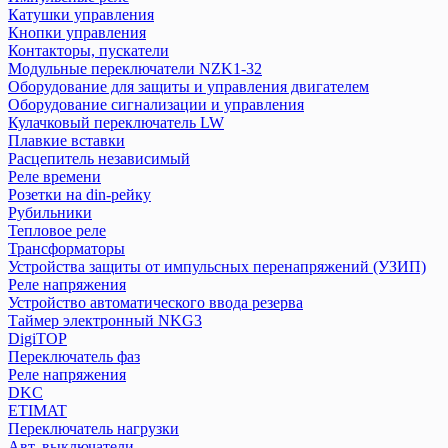
Трансформаторы
Катушки управления
Реле напряжения
Кнопки управления
Устройства защиты от импульсных перенапряжений (УЗИП)
Контакторы, пускатели
Модульные переключатели NZK1-32
Таймер электронный NKG3
Оборудование для защиты и управления двигателем
Устройство автоматического ввода резерва
Оборудование сигнализации и управления
Кулачковый переключатель LW
DigiTOP
Плавкие вставки
Расцепитель независимый
Переключатель фаз
Реле времени
Реле напряжения
Розетки на din-рейку
Рубильники
DKC
Тепловое реле
Трансформаторы
Устройства защиты от импульсных перенапряжений (УЗИП)
ETIMAT
Реле напряжения
Переключатель нагрузки
Устройство автоматического ввода резерва
Авт. выключатели
Таймер электронный NKG3
Выключатели нагрузки
DigiTOP
Диф. авт. выкл.
Переключатель фаз
Реле напряжения
Другое
DKC
Контакторы
ETIMAT
Ограничители
Переключатель нагрузки
Предохранители
Авт. выключатели