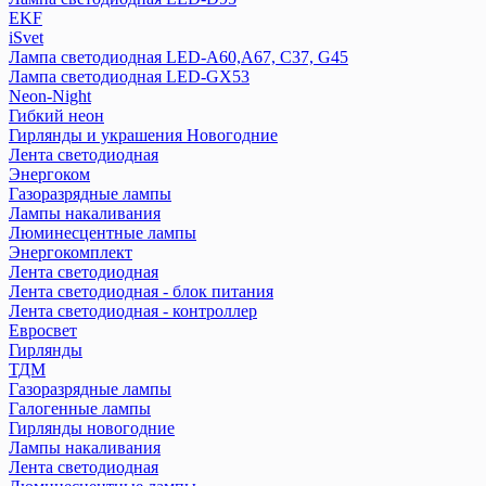
EKF
iSvet
Лампа светодиодная LED-A60,A67, C37, G45
Лампа светодиодная LED-GX53
Neon-Night
Гибкий неон
Гирлянды и украшения Новогодние
Лента светодиодная
Энергоком
Газоразрядные лампы
Лампы накаливания
Люминесцентные лампы
Энергокомплект
Лента светодиодная
Лента светодиодная - блок питания
Лента светодиодная - контроллер
Евросвет
Гирлянды
ТДМ
Газоразрядные лампы
Галогенные лампы
Гирлянды новогодние
Лампы накаливания
Лента светодиодная