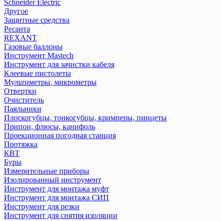
Schneider Electric
Другое
Защитные средства
Ресанта
REXANT
Газовые баллоны
Инструмент Mastech
Инструмент для зачистки кабеля
Клеевые пистолеты
Мультиметры, микрометры
Отвертки
Очиститель
Паяльники
Плоскогубцы, тонкогубцы, кримперы, пинцеты
Припои, флюсы, канифоль
Проекционная погодная станция
Протяжка
КВТ
Буры
Измерительные приборы
Изолированный инструмент
Инструмент для монтажа муфт
Инструмент для монтажа СИП
Инструмент для резки
Инструмент для снятия изоляции