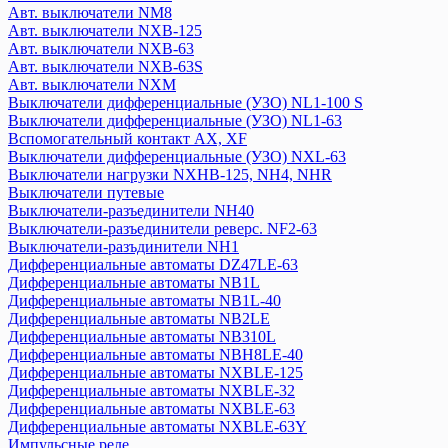
Авт. выключатели NM8
Дифференциальные автоматы NB2LE
Авт. выключатели NXB-125
Дифференциальные автоматы NB310L
Авт. выключатели NXB-63
Дифференциальные автоматы NBH8LE-40
Авт. выключатели NXB-63S
Дифференциальные автоматы NXBLE-125
Авт. выключатели NXM
Дифференциальные автоматы NXBLE-32
Выключатели дифференциальные (УЗО) NL1-100 S
Дифференциальные автоматы NXBLE-63
Выключатели дифференциальные (УЗО) NL1-63
Вспомогательный контакт АХ, XF
Дифференциальные автоматы NXBLE-63Y
Выключатели дифференциальные (УЗО) NXL-63
Импульсные реле
Выключатели нагрузки NXHB-125, NH4, NHR
Катушки управления
Выключатели путевые
Кнопки управления
Выключатели-разъединители NH40
Контакторы, пускатели
Выключатели-разъединители реверс. NF2-63
Модульные переключатели NZK1-32
Выключатели-разъдинители NH1
Дифференциальные автоматы DZ47LE-63
Оборудование для защиты и управления двигателем
Дифференциальные автоматы NB1L
Кулачковый переключатель LW
Дифференциальные автоматы NB1L-40
Оборудование сигнализации и управления
Дифференциальные автоматы NB2LE
Плавкие вставки
Дифференциальные автоматы NB310L
Расцепитель независимый
Дифференциальные автоматы NBH8LE-40
Реле времени
Дифференциальные автоматы NXBLE-125
Дифференциальные автоматы NXBLE-32
Розетки на din-рейку
Дифференциальные автоматы NXBLE-63
Рубильники
Дифференциальные автоматы NXBLE-63Y
Тепловое реле
Импульсные реле