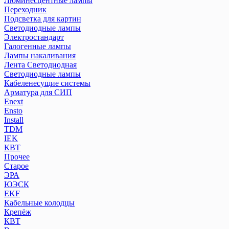
Люминесцентные лампы
Переходник
Подсветка для картин
Светодиодные лампы
Электростандарт
Галогенные лампы
Лампы накаливания
Лента Светодиодная
Светодиодные лампы
Кабеленесущие системы
Арматура для СИП
Enext
Ensto
Install
TDM
IEK
КВТ
Прочее
Старое
ЭРА
ЮЭСК
EKF
Кабельные колодцы
Крепёж
КВТ