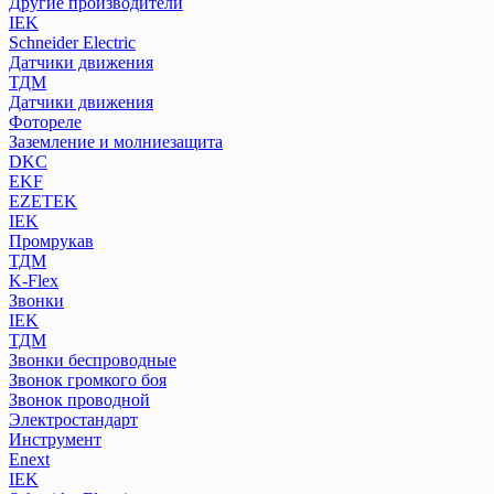
Другие производители
IEK
Schneider Electric
Датчики движения
ТДМ
Датчики движения
Фотореле
Заземление и молниезащита
DKC
EKF
EZETEK
IEK
Промрукав
ТДМ
K-Flex
Звонки
IEK
ТДМ
Звонки беспроводные
Звонок громкого боя
Звонок проводной
Электростандарт
Инструмент
Enext
IEK