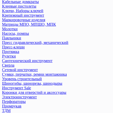
Кабельные домкраты
Клеевые пистолеты
Ключи, Наборы ключей
Крепежный инструмент
Маркировочные изделия
Матрицы МПО, МПШО, МПК
Молотки
Насосы, помпы
Паяльники
Пресс гидравлический, механический
Пресс-клещи
Протяжка
Рулетки
Сантехнический инструмент
Сверла
Сетевой инструмент
Сумки, перчатки, ремни монтажника
Уровень строительный
Шиногибы, шинорезы, шинодыры
Инструмент Sale
Коронки для отверстий и аксессуары
Электроинструмент
Перфораторы
Промрукав
ТДМ