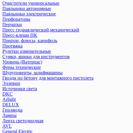
Очистители универсальные
Паяльники автономные
Паяльники электрические
Перфораторы
Перчатки
Пресс гидравлический,механический
Пресс-клещи ПК
Припои, флюсы, канифоль
Протяжка
Рулетки измерительные
Сумки, ящики для инструментов
Уровень (Ватерпас)
Фены технические
Шуруповерты, шлифмашины
Гвозди по бетону для монтажного пистолета
Эллевин
Источники света
DKC
Arlight
DELUX
Гирлянды
Лампы
Лента светодиодная
AVL
General Electric