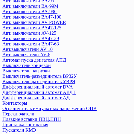
Авт. выключатели ВА-99
ZUBR
Авт. выключатели ВА-99М
Авт. выключатели ВА-99С
EKF
Авт. выключатели ВА47-100
Авт. выключатели ВА-450
Авт. выключатели AV POWER
Авт. выключатели ВА47-125
Авт. выключатели ВА-99
Авт. выключатели AV-125
Авт. выключатели ВА-99М
Авт. выключатели ВА47-29
Авт. выключатели ВА-99С
Авт. выключатели ВА47-63
Авт. выключатели AV POWER
Авт.выключатели AV-10
Авт. выключатели ВА47-100
Авт.выключатели AV-6
Авт. выключатели AV-125
Автомат пуска двигателя АПД
Выключатель концевой
Авт. выключатели ВА47-125
Выключатель нагрузки
Авт. выключатели ВА47-29
Выключатель-разъединитель ВР32У
Авт. выключатели ВА47-63
Выключатель-разъединитель УВРЭ
Авт.выключатели AV-10
Дифференциальный автомат DVA
Авт.выключатели AV-6
Дифференциальный автомат АВДТ
Автомат пуска двигателя АПД
Дифференциальный автомат АД
Контакторы
Выключатель концевой
Ограничитель импульсных напряжений ОПВ
Выключатель нагрузки
Переключатели
Выключатель-разъединитель ВР32У
Плавкие вставки ПВЦ,ППН
Выключатель-разъединитель УВРЭ
Приставка контактная
Дифференциальный автомат DVA
Пускатели КМЭ