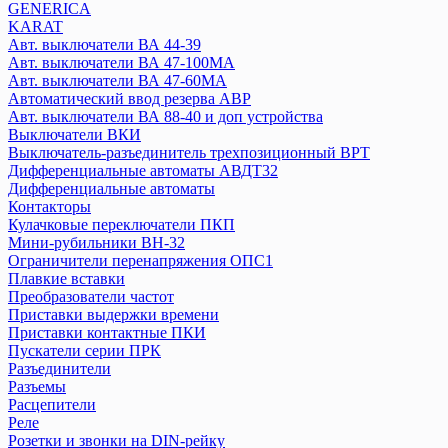
GENERICA
Плавкие вставки
KARAT
Посты кнопочные
Авт. выключатели ВА 44-39
Предохранители ПКТ
Авт. выключатели ВА 47-100MA
Разъединитель РБ, РПБ
Авт. выключатели ВА 47-60MA
Расцепители
Автоматический ввод резерва АВР
Реле
Авт. выключатели ВА 88-40 и доп устройства
Выключатели ВКИ
Розетки на DIN-рейку
Выключатель-разъединитель трехпозиционный ВРТ
Рубильники, выключатели нагрузки
Дифференциальные автоматы АВДТ32
АВДТ
Дифференциальные автоматы
Выключатели путевые
Контакторы
УЗО
Кулачковые переключатели ПКП
Мини-рубильники ВН-32
Ограничители перенапряжения ОПС1
IEK
Плавкие вставки
Авт. выключатели ВА77 (воздушные)
Преобразователи частот
Переключатель кулачковый MASTER
Приставки выдержки времени
Авт. выключатели ВА 44-35
Приставки контактные ПКИ
Авт. выключатели ВА 44-33
Пускатели серии ПРК
Разъединители
Авт. выключатели ВА 88 (серия MASTER)
Разъемы
Авт. выключатели ВА 88-32 и доп устройства
Расцепители
Авт. выключатели ВА 88-33, (R)
Реле
Авт. выключатели ВА 88-35 и доп устройства
Розетки и звонки на DIN-рейку