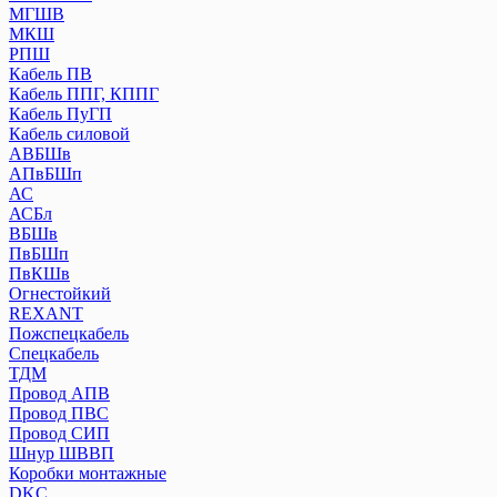
МГШВ
МКШ
РПШ
Кабель ПВ
Кабель ППГ, КППГ
Кабель ПуГП
Кабель силовой
АВБШв
АПвБШп
АС
АСБл
ВБШв
ПвБШп
ПвКШв
Огнестойкий
REXANT
Пожспецкабель
Спецкабель
ТДМ
Провод АПВ
Провод ПВС
Провод СИП
Шнур ШВВП
Коробки монтажные
DKC