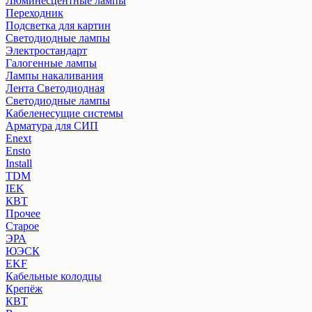
Люминесцентные лампы
Переходник
Подсветка для картин
Светодиодные лампы
Электростандарт
Галогенные лампы
Лампы накаливания
Лента Светодиодная
Светодиодные лампы
Кабеленесущие системы
Арматура для СИП
Enext
Ensto
Install
TDM
IEK
КВТ
Прочее
Старое
ЭРА
ЮЭСК
EKF
Кабельные колодцы
Крепёж
КВТ