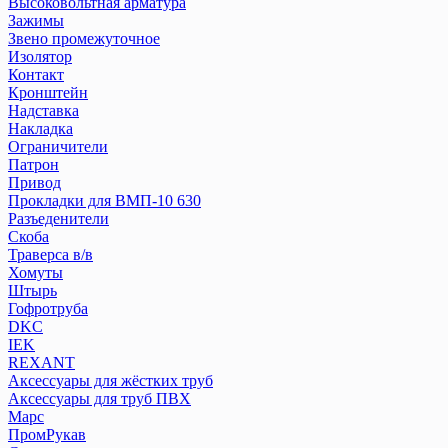
Высоковольтная арматура
Зажимы
Звено промежуточное
Изолятор
Контакт
Кронштейн
Надставка
Накладка
Ограничители
Патрон
Привод
Прокладки для ВМП-10 630
Разъеденители
Скоба
Траверса в/в
Хомуты
Штырь
Гофротруба
DKC
IEK
REXANT
Аксессуары для жёстких труб
Аксессуары для труб ПВХ
Марс
ПромРукав