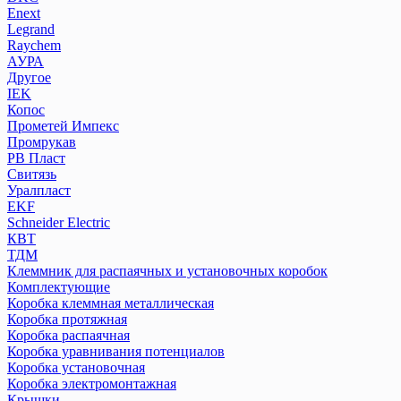
Enext
Legrand
Raychem
АУРА
Другое
IEK
Копос
Прометей Импекс
Промрукав
РВ Пласт
Свитязь
Уралпласт
EKF
Schneider Electric
КВТ
ТДМ
Клеммник для распаячных и установочных коробок
Комплектующие
Коробка клеммная металлическая
Коробка протяжная
Коробка распаячная
Коробка уравнивания потенциалов
Коробка установочная
Коробка электромонтажная
Крышки