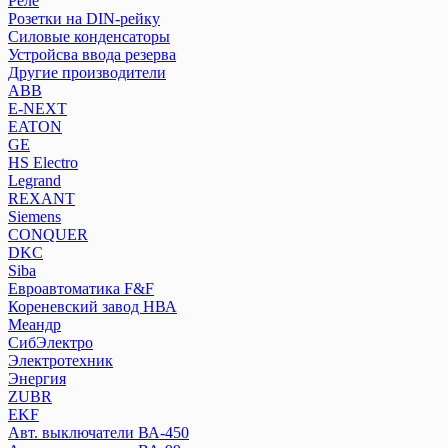
Реле
Силовые конденсаторы
Розетки на DIN-рейку
Устройсва ввода резерва
Силовые конденсаторы
Устройсва ввода резерва
Другие производители
Другие производители
ABB
ABB
E-NEXT
E-NEXT
EATON
EATON
GE
GE
HS Electro
Legrand
HS Electro
REXANT
Legrand
Siemens
REXANT
CONQUER
Siemens
DKC
CONQUER
Siba
DKC
Евроавтоматика F&F
Кореневский завод НВА
Siba
Меандр
Евроавтоматика F&F
СибЭлектро
Кореневский завод НВА
Электротехник
Меандр
Энергия
СибЭлектро
ZUBR
Электротехник
EKF
Авт. выключатели ВА-450
Энергия