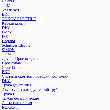
Свитязь
ТДМ
Уралпласт
EKF
TOKOV ELECTRIC
Кабель-канал
DKC
E-next
IEK
Legrand
Schneider Electric
SIMON
TDM
Другие Производители
Промрукав
УралПласт
EKF
Системы скрытой проводки под полом
DKC
Труба двустенная
Аксессуары для двустенной трубы
Труба ПЭ
Трубы металлические
Лента сигнальная
REXANT