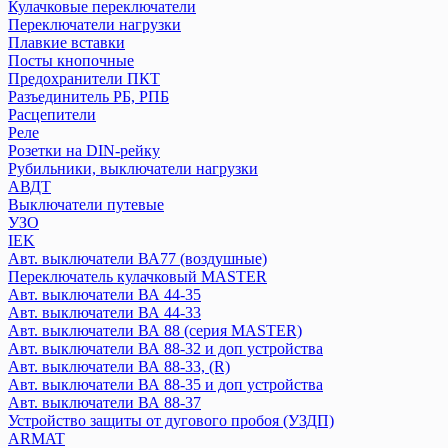
Кулачковые переключатели
Переключатели нагрузки
Systeme Electric
Плавкие вставки
CITY9
Посты кнопочные
Systeme9
Предохранители ПКТ
Контакторы
Разъединитель РБ, РПБ
Расцепители
Реле
Texenergo
Розетки на DIN-рейку
Реле времени
Рубильники, выключатели нагрузки
Авт. выкл AE
АВДТ
Авт. выкл BA
Выключатели путевые
УЗО
Контактор КМИ
IEK
Плавкая вставка ПН2
Авт. выключатели ВА77 (воздушные)
Пускатель магнитный
Переключатель кулачковый MASTER
Авт. выключатели ВА 44-35
КЭАЗ
Авт. выключатели ВА 44-33
Авт. выключатели ВА 88 (серия MASTER)
Выключатель нагрузки
Авт. выключатели ВА 88-32 и доп устройства
Авт. выключатели
Авт. выключатели ВА 88-33, (R)
Блоки автоматического ввода резерва
Авт. выключатели ВА 88-35 и доп устройства
Контакторы
Авт. выключатели ВА 88-37
Кулачковые переключатели
Устройство защиты от дугового пробоя (УЗДП)
Переключатели нагрузки
ARMAT