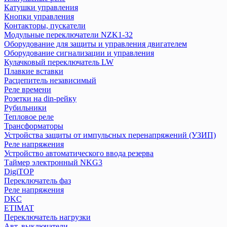
Трансформаторы
Катушки управления
Реле напряжения
Кнопки управления
Устройства защиты от импульсных перенапряжений (УЗИП)
Контакторы, пускатели
Модульные переключатели NZK1-32
Таймер электронный NKG3
Оборудование для защиты и управления двигателем
Устройство автоматического ввода резерва
Оборудование сигнализации и управления
Кулачковый переключатель LW
DigiTOP
Плавкие вставки
Расцепитель независимый
Переключатель фаз
Реле времени
Реле напряжения
Розетки на din-рейку
Рубильники
DKC
Тепловое реле
Трансформаторы
Устройства защиты от импульсных перенапряжений (УЗИП)
ETIMAT
Реле напряжения
Переключатель нагрузки
Устройство автоматического ввода резерва
Авт. выключатели
Таймер электронный NKG3
Выключатели нагрузки
DigiTOP
Диф. авт. выкл.
Переключатель фаз
Реле напряжения
Другое
DKC
Контакторы
ETIMAT
Ограничители
Переключатель нагрузки
Предохранители
Авт. выключатели