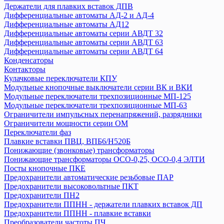
Держатели для плавких вставок ДПВ
Пускатели серии ПРК
Дифференциальные автоматы АД-2 и АД-4
Разъединители
Дифференциальные автоматы АД12
Разъемы
Дифференциальные автоматы серии АВДТ 32
Расцепители
Дифференциальные автоматы серии АВДТ 63
Дифференциальные автоматы серии АВДТ 64
Реле
Конденсаторы
Розетки и звонки на DIN-рейку
Контакторы
Таймер
Кулачковые переключатели КПУ
УЗО ВД1-63
Модульные кнопочные выключатели серии ВК и ВКИ
Модульные переключатели трехпозиционные МП-125
Модульные переключатели трехпозиционные МП-63
ТДМ
Ограничители импульсных перенапряжений, разрядники
Авт. выключатели ВА-87
Ограничители мощности серии ОМ
Авт. выключатели ВА-88,комплектующие
Переключатели фаз
Авт. выключатели ВА-89, комплектующие
Плавкие вставки ПВЦ, ВПБ6/H520Б
Авт. выключатели ВА 47-29
Понижающие (звонковые) трансформаторы
Понижающие трансформаторы ОСО-0,25, ОСО-0,4 ЭЛТИ
Авт. выключатели ВА 47-60
Посты кнопочные ПКЕ
Авт. выключатели ВА 47-63
Предохранители автоматические резьбовые ПАР
Авт. выключатели ВА 60-26
Предохранители высоковольтные ПКТ
Авт.выключатели ВА 47-29Б
Предохранители ПН2
Автоматические выключатели АП50Б
Предохранители ППНН - держатели плавких вставок ДП
Автоматические выключатели ВА 47-125
Предохранители ППНН - плавкие вставки
Преобразователи частоты ПЧ
Автоматический выключатель ВА 47-100