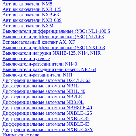
Авт. выключатели NM8
Дифференциальные автоматы NB2LE
Авт. выключатели NXB-125
Дифференциальные автоматы NB310L
Авт. выключатели NXB-63
Дифференциальные автоматы NBH8LE-40
Авт. выключатели NXB-63S
Дифференциальные автоматы NXBLE-125
Авт. выключатели NXM
Дифференциальные автоматы NXBLE-32
Выключатели дифференциальные (УЗО) NL1-100 S
Дифференциальные автоматы NXBLE-63
Выключатели дифференциальные (УЗО) NL1-63
Вспомогательный контакт АХ, XF
Дифференциальные автоматы NXBLE-63Y
Выключатели дифференциальные (УЗО) NXL-63
Импульсные реле
Выключатели нагрузки NXHB-125, NH4, NHR
Катушки управления
Выключатели путевые
Кнопки управления
Выключатели-разъединители NH40
Контакторы, пускатели
Выключатели-разъединители реверс. NF2-63
Модульные переключатели NZK1-32
Выключатели-разъдинители NH1
Дифференциальные автоматы DZ47LE-63
Оборудование для защиты и управления двигателем
Дифференциальные автоматы NB1L
Кулачковый переключатель LW
Дифференциальные автоматы NB1L-40
Оборудование сигнализации и управления
Дифференциальные автоматы NB2LE
Плавкие вставки
Дифференциальные автоматы NB310L
Расцепитель независимый
Дифференциальные автоматы NBH8LE-40
Реле времени
Дифференциальные автоматы NXBLE-125
Дифференциальные автоматы NXBLE-32
Розетки на din-рейку
Дифференциальные автоматы NXBLE-63
Рубильники
Дифференциальные автоматы NXBLE-63Y
Тепловое реле
Импульсные реле