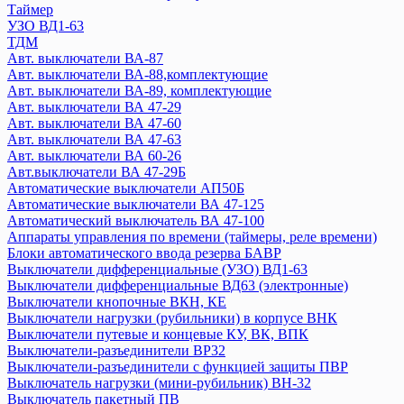
Авт. выключатели ВА 88-37
Таймер
Устройство защиты от дугового пробоя (УЗДП)
УЗО ВД1-63
ТДМ
ARMAT
Авт. выключатели ВА-87
GENERICA
Авт. выключатели ВА-88,комплектующие
KARAT
Авт. выключатели ВА-89, комплектующие
Авт. выключатели ВА 44-39
Авт. выключатели ВА 47-29
Авт. выключатели ВА 47-100MA
Авт. выключатели ВА 47-60
Авт. выключатели ВА 47-60MA
Авт. выключатели ВА 47-63
Авт. выключатели ВА 60-26
Автоматический ввод резерва АВР
Авт.выключатели ВА 47-29Б
Авт. выключатели ВА 88-40 и доп устройства
Автоматические выключатели АП50Б
Выключатели ВКИ
Автоматические выключатели ВА 47-125
Выключатель-разъединитель трехпозиционный ВРТ
Автоматический выключатель ВА 47-100
Дифференциальные автоматы АВДТ32
Аппараты управления по времени (таймеры, реле времени)
Дифференциальные автоматы
Блоки автоматического ввода резерва БАВР
Выключатели дифференциальные (УЗО) ВД1-63
Контакторы
Выключатели дифференциальные ВД63 (электронные)
Кулачковые переключатели ПКП
Выключатели кнопочные ВКН, КЕ
Мини-рубильники ВН-32
Выключатели нагрузки (рубильники) в корпусе ВНК
Ограничители перенапряжения ОПС1
Выключатели путевые и концевые КУ, ВК, ВПК
Плавкие вставки
Выключатели-разъединители ВР32
Преобразователи частот
Выключатели-разъединители с функцией защиты ПВР
Выключатель нагрузки (мини-рубильник) ВН-32
Приставки выдержки времени
Выключатель пакетный ПВ
Приставки контактные ПКИ