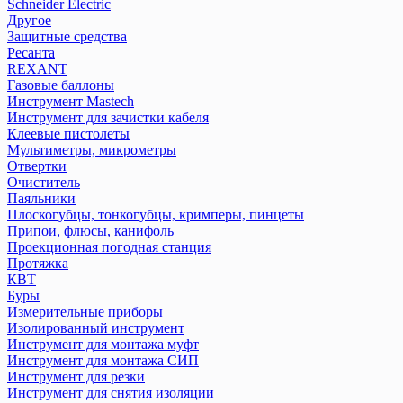
Schneider Electric
Другое
Защитные средства
Ресанта
REXANT
Газовые баллоны
Инструмент Mastech
Инструмент для зачистки кабеля
Клеевые пистолеты
Мультиметры, микрометры
Отвертки
Очиститель
Паяльники
Плоскогубцы, тонкогубцы, кримперы, пинцеты
Припои, флюсы, канифоль
Проекционная погодная станция
Протяжка
КВТ
Буры
Измерительные приборы
Изолированный инструмент
Инструмент для монтажа муфт
Инструмент для монтажа СИП
Инструмент для резки
Инструмент для снятия изоляции