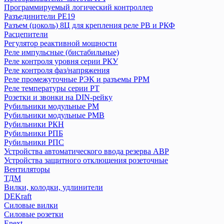
Программируемый логический контроллер
Аппараты управления по времени (таймеры, реле времени)
Разъединители РЕ19
Блоки автоматического ввода резерва БАВР
Разъем (цоколь) 8Ц для крепления реле РВ и РКФ
Выключатели дифференциальные (УЗО) ВД1-63
Расцепители
Выключатели дифференциальные ВД63 (электронные)
Регулятор реактивной мощности
Выключатели кнопочные ВКН, КЕ
Реле импульсные (бистабильные)
Реле контроля уровня серии РКУ
Выключатели нагрузки (рубильники) в корпусе ВНК
Реле контроля фаз/напряжения
Выключатели путевые и концевые КУ, ВК, ВПК
Реле промежуточные РЭК и разъемы РРМ
Выключатели-разъединители ВР32
Реле температуры серии РТ
Выключатели-разъединители с функцией защиты ПВР
Розетки и звонки на DIN-рейку
Выключатель нагрузки (мини-рубильник) ВН-32
Рубильники модульные РМ
Выключатель пакетный ПВ
Рубильники модульные РМВ
Рубильники РКН
Держатели для плавких вставок ДПВ
Рубильники РПБ
Дифференциальные автоматы АД-2 и АД-4
Рубильники РПС
Дифференциальные автоматы АД12
Устройства автоматического ввода резерва АВР
Дифференциальные автоматы серии АВДТ 32
Устройства защитного отклющения розеточные
Дифференциальные автоматы серии АВДТ 63
Вентиляторы
Дифференциальные автоматы серии АВДТ 64
ТДМ
Вилки, колодки, удлинители
Конденсаторы
DEKraft
Контакторы
Силовые вилки
Кулачковые переключатели КПУ
Силовые розетки
Модульные кнопочные выключатели серии ВК и ВКИ
Enext