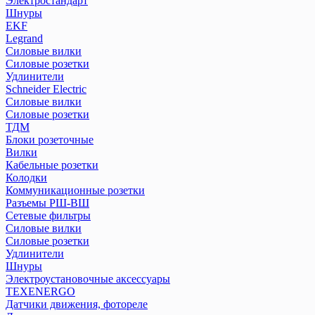
Электростандарт
Реле контроля уровня серии РКУ
Шнуры
Реле контроля фаз/напряжения
EKF
Реле промежуточные РЭК и разъемы РРМ
Legrand
Реле температуры серии РТ
Силовые вилки
Розетки и звонки на DIN-рейку
Силовые розетки
Удлинители
Рубильники модульные РМ
Schneider Electric
Рубильники модульные РМВ
Силовые вилки
Рубильники РКН
Силовые розетки
Рубильники РПБ
ТДМ
Рубильники РПС
Блоки розеточные
Устройства автоматического ввода резерва АВР
Вилки
Кабельные розетки
Устройства защитного отклющения розеточные
Колодки
Коммуникационные розетки
Разъемы РШ-ВШ
ПЕРЕЙТИ В РАЗДЕЛ
Сетевые фильтры
Силовые вилки
Силовые розетки
Удлинители
Шнуры
Электроустановочные аксессуары
TEXENERGO
Датчики движения, фотореле