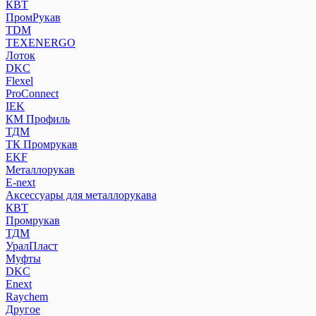
КВТ
ПромРукав
ТDM
TEXENERGO
Лоток
DKC
Flexel
ProConnect
IEK
КМ Профиль
ТДМ
ТК Промрукав
EKF
Металлорукав
E-next
Аксессуары для металлорукава
КВТ
Промрукав
ТДМ
УралПласт
Муфты
DKC
Enext
Raychem
Другое