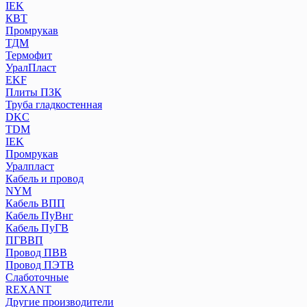
IEK
КВТ
Промрукав
ТДМ
Термофит
УралПласт
EKF
Плиты ПЗК
Труба гладкостенная
DKC
TDM
IEK
Промрукав
Уралпласт
Кабель и провод
NYM
Кабель ВПП
Кабель ПуВнг
Кабель ПуГВ
ПГВВП
Провод ПВВ
Провод ПЭТВ
Слаботочные
REXANT
Другие производители