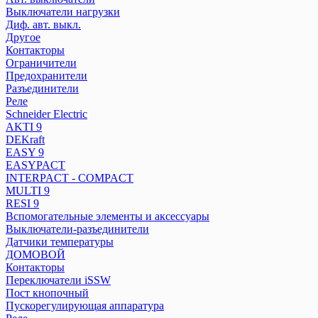
Разъединители
Выключатели нагрузки
Реле
Диф. авт. выкл.
Другое
Контакторы
Schneider Electric
Ограничители
AKTI 9
Предохранители
DEKraft
Разъединители
Реле
EASY 9
Schneider Electric
EASYPACT
AKTI 9
INTERPACT - COMPACT
DEKraft
MULTI 9
EASY 9
RESI 9
EASYPACT
Вспомогательные элементы и аксессуары
INTERPACT - COMPACT
MULTI 9
Выключатели-разъединители
RESI 9
Датчики температуры
Вспомогательные элементы и аксессуары
ДОМОВОЙ
Выключатели-разъединители
Контакторы
Датчики температуры
Переключатели iSSW
ДОМОВОЙ
Пост кнопочный
Контакторы
Переключатели iSSW
Пускорегулирующая аппаратура
Пост кнопочный
Реле
Пускорегулирующая аппаратура
Розетки на DIN-рейку