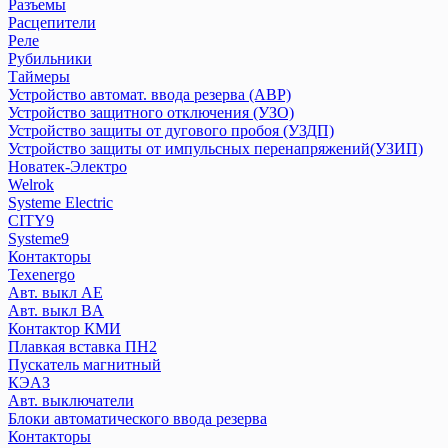
Дифференциальный автомат АВДТ
Разъемы
Расцепители
Дифференциальный автомат АД
Реле
Контакторы
Рубильники
Ограничитель импульсных напряжений ОПВ
Таймеры
Переключатели
Устройство автомат. ввода резерва (АВР)
Плавкие вставки ПВЦ,ППН
Устройство защитного отключения (УЗО)
Приставка контактная
Устройство защиты от дугового пробоя (УЗДП)
Устройство защиты от импульсных перенапряжений(УЗИП)
Пускатели КМЭ
Новатек-Электро
Разъемы
Welrok
Расцепители
Systeme Electric
Реле
CITY9
Рубильники
Systeme9
Таймеры
Контакторы
Texenergo
Устройство автомат. ввода резерва (АВР)
Авт. выкл AE
Устройство защитного отключения (УЗО)
Авт. выкл BA
Устройство защиты от дугового пробоя (УЗДП)
Контактор КМИ
Устройство защиты от импульсных перенапряжений(УЗИП)
Плавкая вставка ПН2
Пускатель магнитный
КЭАЗ
Новатек-Электро
Авт. выключатели
Блоки автоматического ввода резерва
Welrok
Контакторы