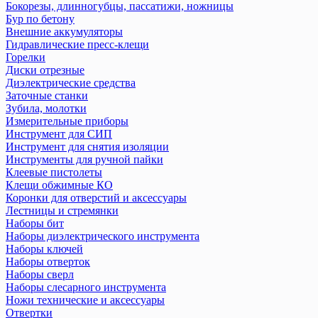
Бокорезы, длинногубцы, пассатижи, ножницы
Бур по бетону
Внешние аккумуляторы
Гидравлические пресс-клещи
Горелки
Диски отрезные
Диэлектрические средства
Заточные станки
Зубила, молотки
Измерительные приборы
Инструмент для СИП
Инструмент для снятия изоляции
Инструменты для ручной пайки
Клеевые пистолеты
Клещи обжимные КО
Коронки для отверстий и аксессуары
Лестницы и стремянки
Наборы бит
Наборы диэлектрического инструмента
Наборы ключей
Наборы отверток
Наборы сверл
Наборы слесарного инструмента
Ножи технические и аксеcсуары
Отвертки