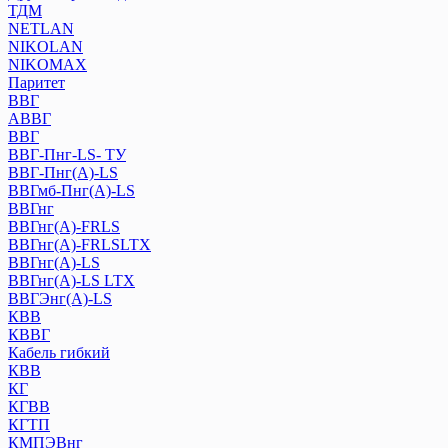
ТДМ
NETLAN
NIKOLAN
NIKOMAX
Паритет
ВВГ
АВВГ
ВВГ
ВВГ-Пнг-LS- ТУ
ВВГ-Пнг(А)-LS
ВВГмб-Пнг(А)-LS
ВВГнг
ВВГнг(А)-FRLS
ВВГнг(А)-FRLSLTX
ВВГнг(А)-LS
ВВГнг(А)-LS LTХ
ВВГЭнг(А)-LS
КВВ
КВВГ
Кабель гибкий
КВВ
КГ
КГВВ
КГТП
КМПЭВнг