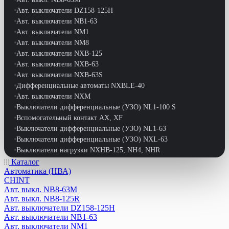
Авт. выключатели DZ158-125H
Авт. выключатели NB1-63
Авт. выключатели NM1
Авт. выключатели NM8
Авт. выключатели NXB-125
Авт. выключатели NXB-63
Авт. выключатели NXB-63S
Дифференциальные автоматы NXBLE-40
Авт. выключатели NXM
Выключатели дифференциальные (УЗО) NL1-100 S
Вспомогательный контакт АХ, XF
Выключатели дифференциальные (УЗО) NL1-63
Выключатели дифференциальные (УЗО) NXL-63
Выключатели нагрузки NXHB-125, NH4, NHR
Выключатели путевые
Каталог
Автоматика (НВА)
Выключатели-разъединители NH40
CHINT
Выключатели-разъединители реверс. NF2-63
Авт. выкл. NB8-63M
Выключатели-разъдинители NH1
Авт. выкл. NB8-125R
Дифференциальные автоматы DZ47LE-63
Авт. выключатели DZ158-125H
Дифференциальные автоматы NB1L
Авт. выключатели NB1-63
Дифференциальные автоматы NB1L-40
Авт. выключатели NM1