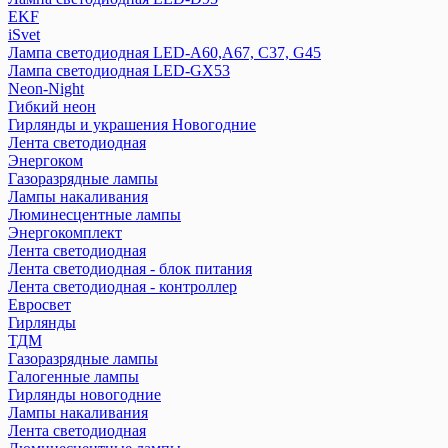
EKF
iSvet
Лампа светодиодная LED-A60,A67, C37, G45
Лампа светодиодная LED-GX53
Neon-Night
Гибкий неон
Гирлянды и украшения Новогодние
Лента светодиодная
Энергоком
Газоразрядные лампы
Лампы накаливания
Люминесцентные лампы
Энергокомплект
Лента светодиодная
Лента светодиодная - блок питания
Лента светодиодная - контроллер
Евросвет
Гирлянды
ТДМ
Газоразрядные лампы
Галогенные лампы
Гирлянды новогодние
Лампы накаливания
Лента светодиодная