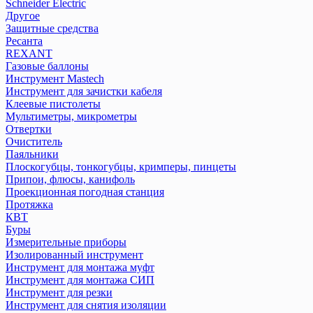
Schneider Electric
Другое
Защитные средства
Ресанта
REXANT
Газовые баллоны
Инструмент Mastech
Инструмент для зачистки кабеля
Клеевые пистолеты
Мультиметры, микрометры
Отвертки
Очиститель
Паяльники
Плоскогубцы, тонкогубцы, кримперы, пинцеты
Припои, флюсы, канифоль
Проекционная погодная станция
Протяжка
КВТ
Буры
Измерительные приборы
Изолированный инструмент
Инструмент для монтажа муфт
Инструмент для монтажа СИП
Инструмент для резки
Инструмент для снятия изоляции