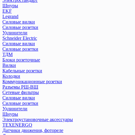
Электростандарт
Реле контроля уровня серии РКУ
Шнуры
Реле контроля фаз/напряжения
EKF
Реле промежуточные РЭК и разъемы РРМ
Legrand
Реле температуры серии РТ
Силовые вилки
Розетки и звонки на DIN-рейку
Силовые розетки
Удлинители
Рубильники модульные РМ
Schneider Electric
Рубильники модульные РМВ
Силовые вилки
Рубильники РКН
Силовые розетки
Рубильники РПБ
ТДМ
Рубильники РПС
Блоки розеточные
Устройства автоматического ввода резерва АВР
Вилки
Кабельные розетки
Устройства защитного отклющения розеточные
Колодки
Коммуникационные розетки
Разъемы РШ-ВШ
ПЕРЕЙТИ В РАЗДЕЛ
Сетевые фильтры
Силовые вилки
Силовые розетки
Удлинители
Шнуры
Электроустановочные аксессуары
TEXENERGO
Датчики движения, фотореле