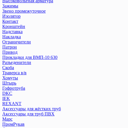
Высоковольтная арматура
Зажимы
Звено промежуточное
Изолятор
Контакт
Кронштейн
Надставка
Накладка
Ограничители
Патрон
Привод
Прокладки для ВМП-10 630
Разъеденители
Скоба
Траверса в/в
Хомуты
Штырь
Гофротруба
DKC
IEK
REXANT
Аксессуары для жёстких труб
Аксессуары для труб ПВХ
Марс
ПромРукав