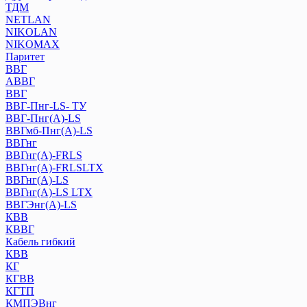
ТДМ
NETLAN
NIKOLAN
NIKOMAX
Паритет
ВВГ
АВВГ
ВВГ
ВВГ-Пнг-LS- ТУ
ВВГ-Пнг(А)-LS
ВВГмб-Пнг(А)-LS
ВВГнг
ВВГнг(А)-FRLS
ВВГнг(А)-FRLSLTX
ВВГнг(А)-LS
ВВГнг(А)-LS LTХ
ВВГЭнг(А)-LS
КВВ
КВВГ
Кабель гибкий
КВВ
КГ
КГВВ
КГТП
КМПЭВнг