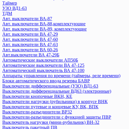
Авт. выключатели ВА 88-37
Таймер
Устройство защиты от дугового пробоя (УЗДП)
УЗО ВД1-63
ТДМ
ARMAT
Авт. выключатели ВА-87
GENERICA
Авт. выключатели ВА-88,комплектующие
KARAT
Авт. выключатели ВА-89, комплектующие
Авт. выключатели ВА 44-39
Авт. выключатели ВА 47-29
Авт. выключатели ВА 47-100MA
Авт. выключатели ВА 47-60
Авт. выключатели ВА 47-60MA
Авт. выключатели ВА 47-63
Авт. выключатели ВА 60-26
Автоматический ввод резерва АВР
Авт.выключатели ВА 47-29Б
Авт. выключатели ВА 88-40 и доп устройства
Автоматические выключатели АП50Б
Выключатели ВКИ
Автоматические выключатели ВА 47-125
Выключатель-разъединитель трехпозиционный ВРТ
Автоматический выключатель ВА 47-100
Дифференциальные автоматы АВДТ32
Аппараты управления по времени (таймеры, реле времени)
Дифференциальные автоматы
Блоки автоматического ввода резерва БАВР
Выключатели дифференциальные (УЗО) ВД1-63
Контакторы
Выключатели дифференциальные ВД63 (электронные)
Кулачковые переключатели ПКП
Выключатели кнопочные ВКН, КЕ
Мини-рубильники ВН-32
Выключатели нагрузки (рубильники) в корпусе ВНК
Ограничители перенапряжения ОПС1
Выключатели путевые и концевые КУ, ВК, ВПК
Плавкие вставки
Выключатели-разъединители ВР32
Преобразователи частот
Выключатели-разъединители с функцией защиты ПВР
Выключатель нагрузки (мини-рубильник) ВН-32
Приставки выдержки времени
Выключатель пакетный ПВ
Приставки контактные ПКИ