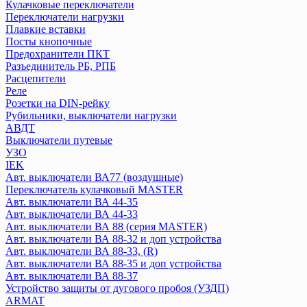
Кулачковые переключатели
Переключатели нагрузки
Systeme Electric
Плавкие вставки
CITY9
Посты кнопочные
Systeme9
Предохранители ПКТ
Контакторы
Разъединитель РБ, РПБ
Расцепители
Реле
Texenergo
Розетки на DIN-рейку
Реле времени
Рубильники, выключатели нагрузки
Авт. выкл AE
АВДТ
Авт. выкл BA
Выключатели путевые
УЗО
Контактор КМИ
IEK
Плавкая вставка ПН2
Авт. выключатели ВА77 (воздушные)
Пускатель магнитный
Переключатель кулачковый MASTER
Авт. выключатели ВА 44-35
КЭАЗ
Авт. выключатели ВА 44-33
Авт. выключатели ВА 88 (серия MASTER)
Выключатель нагрузки
Авт. выключатели ВА 88-32 и доп устройства
Авт. выключатели
Авт. выключатели ВА 88-33, (R)
Блоки автоматического ввода резерва
Авт. выключатели ВА 88-35 и доп устройства
Контакторы
Авт. выключатели ВА 88-37
Кулачковые переключатели
Устройство защиты от дугового пробоя (УЗДП)
Переключатели нагрузки
ARMAT