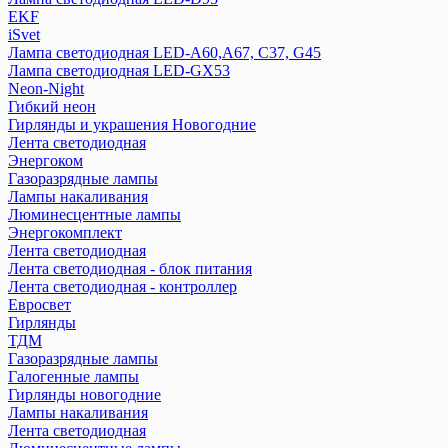
EKF
iSvet
Лампа светодиодная LED-A60,A67, C37, G45
Лампа светодиодная LED-GX53
Neon-Night
Гибкий неон
Гирлянды и украшения Новогодние
Лента светодиодная
Энергоком
Газоразрядные лампы
Лампы накаливания
Люминесцентные лампы
Энергокомплект
Лента светодиодная
Лента светодиодная - блок питания
Лента светодиодная - контроллер
Евросвет
Гирлянды
ТДМ
Газоразрядные лампы
Галогенные лампы
Гирлянды новогодние
Лампы накаливания
Лента светодиодная