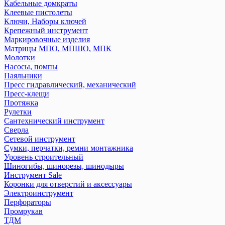
Кабельные домкраты
Клеевые пистолеты
Ключи, Наборы ключей
Крепежный инструмент
Маркировочные изделия
Матрицы МПО, МПШО, МПК
Молотки
Насосы, помпы
Паяльники
Пресс гидравлический, механический
Пресс-клещи
Протяжка
Рулетки
Сантехнический инструмент
Сверла
Сетевой инструмент
Сумки, перчатки, ремни монтажника
Уровень строительный
Шиногибы, шинорезы, шинодыры
Инструмент Sale
Коронки для отверстий и аксессуары
Электроинструмент
Перфораторы
Промрукав
ТДМ