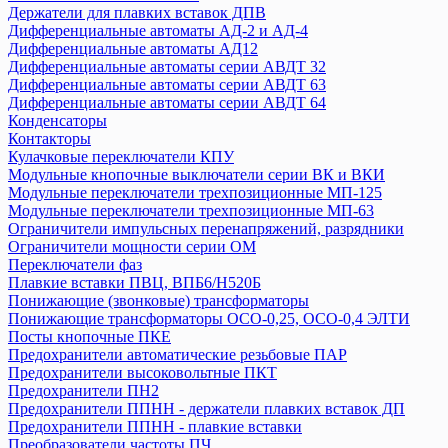
Держатели для плавких вставок ДПВ
Пускатели серии ПРК
Дифференциальные автоматы АД-2 и АД-4
Разъединители
Дифференциальные автоматы АД12
Разъемы
Дифференциальные автоматы серии АВДТ 32
Расцепители
Дифференциальные автоматы серии АВДТ 63
Дифференциальные автоматы серии АВДТ 64
Реле
Конденсаторы
Розетки и звонки на DIN-рейку
Контакторы
Таймер
Кулачковые переключатели КПУ
УЗО ВД1-63
Модульные кнопочные выключатели серии ВК и ВКИ
Модульные переключатели трехпозиционные МП-125
Модульные переключатели трехпозиционные МП-63
ТДМ
Ограничители импульсных перенапряжений, разрядники
Авт. выключатели ВА-87
Ограничители мощности серии ОМ
Авт. выключатели ВА-88,комплектующие
Переключатели фаз
Авт. выключатели ВА-89, комплектующие
Плавкие вставки ПВЦ, ВПБ6/H520Б
Авт. выключатели ВА 47-29
Понижающие (звонковые) трансформаторы
Понижающие трансформаторы ОСО-0,25, ОСО-0,4 ЭЛТИ
Авт. выключатели ВА 47-60
Посты кнопочные ПКЕ
Авт. выключатели ВА 47-63
Предохранители автоматические резьбовые ПАР
Авт. выключатели ВА 60-26
Предохранители высоковольтные ПКТ
Авт.выключатели ВА 47-29Б
Предохранители ПН2
Автоматические выключатели АП50Б
Предохранители ППНН - держатели плавких вставок ДП
Автоматические выключатели ВА 47-125
Предохранители ППНН - плавкие вставки
Преобразователи частоты ПЧ
Автоматический выключатель ВА 47-100