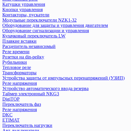
Трансформаторы
Катушки управления
Реле напряжения
Кнопки управления
Устройства защиты от импульсных перенапряжений (УЗИП)
Контакторы, пускатели
Модульные переключатели NZK1-32
Таймер электронный NKG3
Оборудование для защиты и управления двигателем
Устройство автоматического ввода резерва
Оборудование сигнализации и управления
Кулачковый переключатель LW
DigiTOP
Плавкие вставки
Расцепитель независимый
Переключатель фаз
Реле времени
Реле напряжения
Розетки на din-рейку
Рубильники
DKC
Тепловое реле
Трансформаторы
Устройства защиты от импульсных перенапряжений (УЗИП)
ETIMAT
Реле напряжения
Переключатель нагрузки
Устройство автоматического ввода резерва
Авт. выключатели
Таймер электронный NKG3
Выключатели нагрузки
DigiTOP
Диф. авт. выкл.
Переключатель фаз
Реле напряжения
Другое
DKC
Контакторы
ETIMAT
Ограничители
Переключатель нагрузки
Предохранители
Авт. выключатели