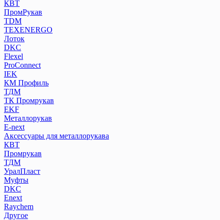
КВТ
ПромРукав
ТDM
TEXENERGO
Лоток
DKC
Flexel
ProConnect
IEK
КМ Профиль
ТДМ
ТК Промрукав
EKF
Металлорукав
E-next
Аксессуары для металлорукава
КВТ
Промрукав
ТДМ
УралПласт
Муфты
DKC
Enext
Raychem
Другое