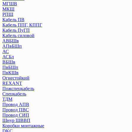
МГШВ
МКШ
РПШ
Кабель ПВ
Кабель ППГ, КППГ
Кабель ПуГП
Кабель силовой
АВБШв
АПвБШп
АС
АСБл
ВБШв
ПвБШп
ПвКШв
Огнестойкий
REXANT
Пожспецкабель
Спецкабель
ТДМ
Провод АПВ
Провод ПВС
Провод СИП
Шнур ШВВП
Коробки монтажные
DKC