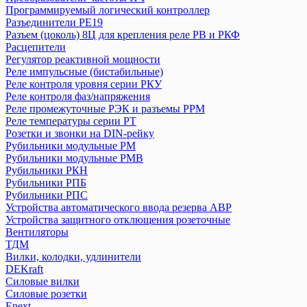
Программируемый логический контроллер
Аппараты управления по времени (таймеры, реле времени)
Разъединители РЕ19
Блоки автоматического ввода резерва БАВР
Разъем (цоколь) 8Ц для крепления реле РВ и РКФ
Выключатели дифференциальные (УЗО) ВД1-63
Расцепители
Выключатели дифференциальные ВД63 (электронные)
Регулятор реактивной мощности
Выключатели кнопочные ВКН, КЕ
Реле импульсные (бистабильные)
Реле контроля уровня серии РКУ
Выключатели нагрузки (рубильники) в корпусе ВНК
Реле контроля фаз/напряжения
Выключатели путевые и концевые КУ, ВК, ВПК
Реле промежуточные РЭК и разъемы РРМ
Выключатели-разъединители ВР32
Реле температуры серии РТ
Выключатели-разъединители с функцией защиты ПВР
Розетки и звонки на DIN-рейку
Выключатель нагрузки (мини-рубильник) ВН-32
Рубильники модульные РМ
Выключатель пакетный ПВ
Рубильники модульные РМВ
Рубильники РКН
Держатели для плавких вставок ДПВ
Рубильники РПБ
Дифференциальные автоматы АД-2 и АД-4
Рубильники РПС
Дифференциальные автоматы АД12
Устройства автоматического ввода резерва АВР
Дифференциальные автоматы серии АВДТ 32
Устройства защитного отклющения розеточные
Дифференциальные автоматы серии АВДТ 63
Вентиляторы
Дифференциальные автоматы серии АВДТ 64
ТДМ
Вилки, колодки, удлинители
Конденсаторы
DEKraft
Контакторы
Силовые вилки
Кулачковые переключатели КПУ
Силовые розетки
Модульные кнопочные выключатели серии ВК и ВКИ
Enext