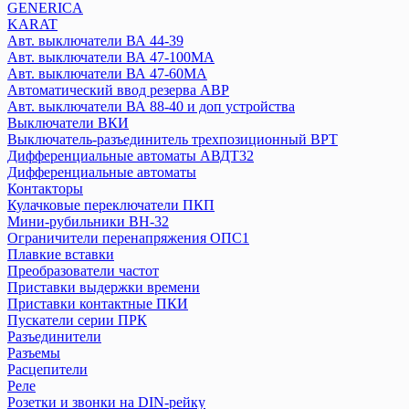
GENERICA
Плавкие вставки
KARAT
Посты кнопочные
Авт. выключатели ВА 44-39
Предохранители ПКТ
Авт. выключатели ВА 47-100MA
Разъединитель РБ, РПБ
Авт. выключатели ВА 47-60MA
Расцепители
Автоматический ввод резерва АВР
Реле
Авт. выключатели ВА 88-40 и доп устройства
Выключатели ВКИ
Розетки на DIN-рейку
Выключатель-разъединитель трехпозиционный ВРТ
Рубильники, выключатели нагрузки
Дифференциальные автоматы АВДТ32
АВДТ
Дифференциальные автоматы
Выключатели путевые
Контакторы
УЗО
Кулачковые переключатели ПКП
Мини-рубильники ВН-32
Ограничители перенапряжения ОПС1
IEK
Плавкие вставки
Авт. выключатели ВА77 (воздушные)
Преобразователи частот
Переключатель кулачковый MASTER
Приставки выдержки времени
Авт. выключатели ВА 44-35
Приставки контактные ПКИ
Авт. выключатели ВА 44-33
Пускатели серии ПРК
Разъединители
Авт. выключатели ВА 88 (серия MASTER)
Разъемы
Авт. выключатели ВА 88-32 и доп устройства
Расцепители
Авт. выключатели ВА 88-33, (R)
Реле
Авт. выключатели ВА 88-35 и доп устройства
Розетки и звонки на DIN-рейку