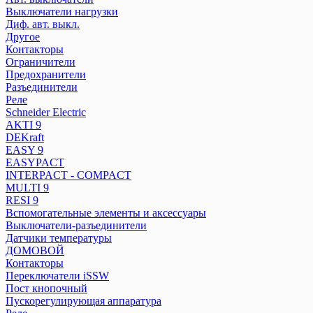
Разъединители
Выключатели нагрузки
Реле
Диф. авт. выкл.
Другое
Контакторы
Schneider Electric
Ограничители
AKTI 9
Предохранители
DEKraft
Разъединители
Реле
EASY 9
Schneider Electric
EASYPACT
AKTI 9
INTERPACT - COMPACT
DEKraft
MULTI 9
EASY 9
RESI 9
EASYPACT
Вспомогательные элементы и аксессуары
INTERPACT - COMPACT
MULTI 9
Выключатели-разъединители
RESI 9
Датчики температуры
Вспомогательные элементы и аксессуары
ДОМОВОЙ
Выключатели-разъединители
Контакторы
Датчики температуры
Переключатели iSSW
ДОМОВОЙ
Пост кнопочный
Контакторы
Переключатели iSSW
Пускорегулирующая аппаратура
Пост кнопочный
Реле
Пускорегулирующая аппаратура
Розетки на DIN-рейку