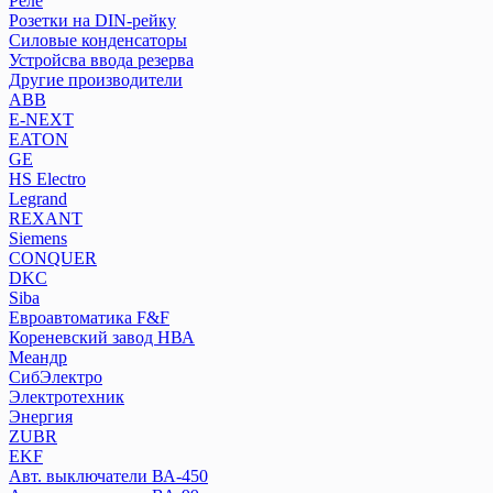
Реле
Силовые конденсаторы
Розетки на DIN-рейку
Устройсва ввода резерва
Силовые конденсаторы
Устройсва ввода резерва
Другие производители
Другие производители
ABB
ABB
E-NEXT
E-NEXT
EATON
EATON
GE
GE
HS Electro
Legrand
HS Electro
REXANT
Legrand
Siemens
REXANT
CONQUER
Siemens
DKC
CONQUER
Siba
DKC
Евроавтоматика F&F
Кореневский завод НВА
Siba
Меандр
Евроавтоматика F&F
СибЭлектро
Кореневский завод НВА
Электротехник
Меандр
Энергия
СибЭлектро
ZUBR
Электротехник
EKF
Авт. выключатели ВА-450
Энергия