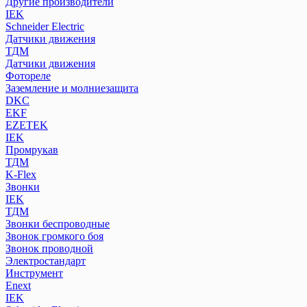
Другие производители
IEK
Schneider Electric
Датчики движения
ТДМ
Датчики движения
Фотореле
Заземление и молниезащита
DKC
EKF
EZETEK
IEK
Промрукав
ТДМ
K-Flex
Звонки
IEK
ТДМ
Звонки беспроводные
Звонок громкого боя
Звонок проводной
Электростандарт
Инструмент
Enext
IEK