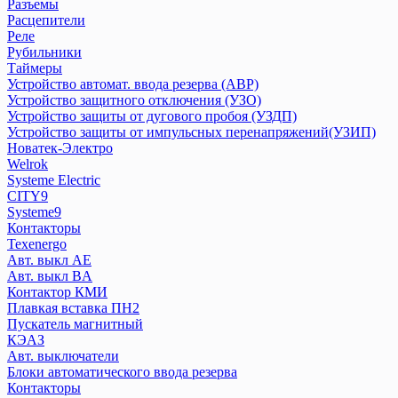
Дифференциальный автомат АВДТ
Разъемы
Расцепители
Дифференциальный автомат АД
Реле
Контакторы
Рубильники
Ограничитель импульсных напряжений ОПВ
Таймеры
Переключатели
Устройство автомат. ввода резерва (АВР)
Плавкие вставки ПВЦ,ППН
Устройство защитного отключения (УЗО)
Приставка контактная
Устройство защиты от дугового пробоя (УЗДП)
Устройство защиты от импульсных перенапряжений(УЗИП)
Пускатели КМЭ
Новатек-Электро
Разъемы
Welrok
Расцепители
Systeme Electric
Реле
CITY9
Рубильники
Systeme9
Таймеры
Контакторы
Texenergo
Устройство автомат. ввода резерва (АВР)
Авт. выкл AE
Устройство защитного отключения (УЗО)
Авт. выкл BA
Устройство защиты от дугового пробоя (УЗДП)
Контактор КМИ
Устройство защиты от импульсных перенапряжений(УЗИП)
Плавкая вставка ПН2
Пускатель магнитный
КЭАЗ
Новатек-Электро
Авт. выключатели
Блоки автоматического ввода резерва
Welrok
Контакторы