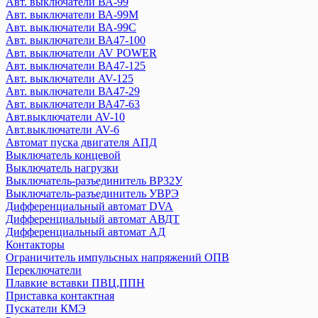
Авт. выключатели ВА-99
ZUBR
Авт. выключатели ВА-99М
Авт. выключатели ВА-99С
EKF
Авт. выключатели ВА47-100
Авт. выключатели ВА-450
Авт. выключатели AV POWER
Авт. выключатели ВА47-125
Авт. выключатели ВА-99
Авт. выключатели AV-125
Авт. выключатели ВА-99М
Авт. выключатели ВА47-29
Авт. выключатели ВА-99С
Авт. выключатели ВА47-63
Авт. выключатели AV POWER
Авт.выключатели AV-10
Авт. выключатели ВА47-100
Авт.выключатели AV-6
Авт. выключатели AV-125
Автомат пуска двигателя АПД
Выключатель концевой
Авт. выключатели ВА47-125
Выключатель нагрузки
Авт. выключатели ВА47-29
Выключатель-разъединитель ВР32У
Авт. выключатели ВА47-63
Выключатель-разъединитель УВРЭ
Авт.выключатели AV-10
Дифференциальный автомат DVA
Авт.выключатели AV-6
Дифференциальный автомат АВДТ
Автомат пуска двигателя АПД
Дифференциальный автомат АД
Контакторы
Выключатель концевой
Ограничитель импульсных напряжений ОПВ
Выключатель нагрузки
Переключатели
Выключатель-разъединитель ВР32У
Плавкие вставки ПВЦ,ППН
Выключатель-разъединитель УВРЭ
Приставка контактная
Дифференциальный автомат DVA
Пускатели КМЭ