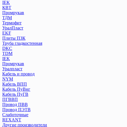
IEK
КВТ
Промрукав
ТДМ
Термофит
УралПласт
EKF
Плиты ПЗК
Труба гладкостенная
DKC
TDM
IEK
Промрукав
Уралпласт
Кабель и провод
NYM
Кабель ВПП
Кабель ПуВнг
Кабель ПуГВ
ПГВВП
Провод ПВВ
Провод ПЭТВ
Слаботочные
REXANT
Другие производители