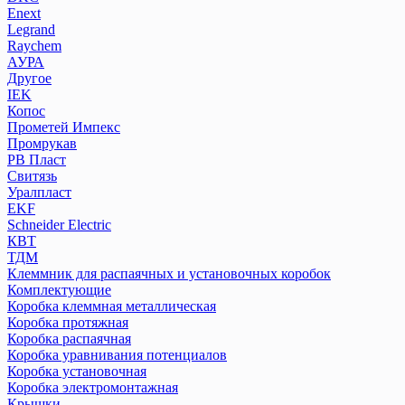
Enext
Legrand
Raychem
АУРА
Другое
IEK
Копос
Прометей Импекс
Промрукав
РВ Пласт
Свитязь
Уралпласт
EKF
Schneider Electric
КВТ
ТДМ
Клеммник для распаячных и установочных коробок
Комплектующие
Коробка клеммная металлическая
Коробка протяжная
Коробка распаячная
Коробка уравнивания потенциалов
Коробка установочная
Коробка электромонтажная
Крышки