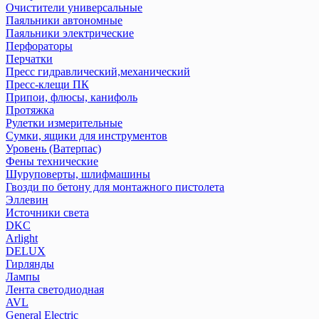
Очистители универсальные
Паяльники автономные
Паяльники электрические
Перфораторы
Перчатки
Пресс гидравлический,механический
Пресс-клещи ПК
Припои, флюсы, канифоль
Протяжка
Рулетки измерительные
Сумки, ящики для инструментов
Уровень (Ватерпас)
Фены технические
Шуруповерты, шлифмашины
Гвозди по бетону для монтажного пистолета
Эллевин
Источники света
DKC
Arlight
DELUX
Гирлянды
Лампы
Лента светодиодная
AVL
General Electric