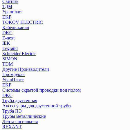
Свитязь
ТДМ
Уралпласт
EKF
TOKOV ELECTRIC
Кабель-канал
DKC
E-next
IEK
Legrand
Schneider Electric
SIMON
TDM
Другие Производители
Промрукав
УралПласт
EKF
Системы скрытой проводки под полом
DKC
Труба двустенная
Аксессуары для двустенной трубы
Труба ПЭ
Трубы металлические
Лента сигнальная
REXANT