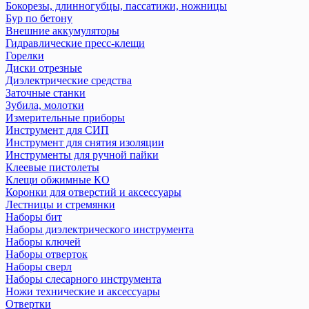
Бокорезы, длинногубцы, пассатижи, ножницы
Бур по бетону
Внешние аккумуляторы
Гидравлические пресс-клещи
Горелки
Диски отрезные
Диэлектрические средства
Заточные станки
Зубила, молотки
Измерительные приборы
Инструмент для СИП
Инструмент для снятия изоляции
Инструменты для ручной пайки
Клеевые пистолеты
Клещи обжимные КО
Коронки для отверстий и аксессуары
Лестницы и стремянки
Наборы бит
Наборы диэлектрического инструмента
Наборы ключей
Наборы отверток
Наборы сверл
Наборы слесарного инструмента
Ножи технические и аксеcсуары
Отвертки