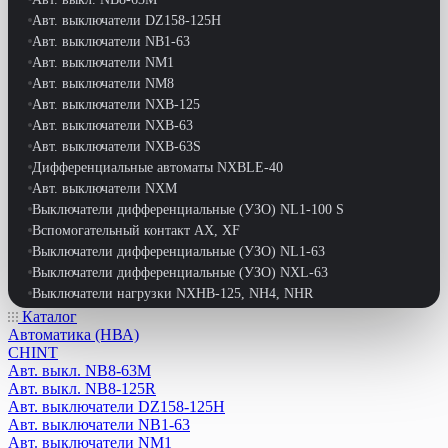
Авт. выключатели DZ158-125H
Авт. выключатели NB1-63
Авт. выключатели NM1
Авт. выключатели NM8
Авт. выключатели NXB-125
Авт. выключатели NXB-63
Авт. выключатели NXB-63S
Дифференциальные автоматы NXBLE-40
Авт. выключатели NXM
Выключатели дифференциальные (УЗО) NL1-100 S
Вспомогательный контакт АХ, XF
Выключатели дифференциальные (УЗО) NL1-63
Выключатели дифференциальные (УЗО) NXL-63
Выключатели нагрузки NXHB-125, NH4, NHR
Выключатели путевые
Каталог
Автоматика (НВА)
Выключатели-разъединители NH40
CHINT
Выключатели-разъединители реверс. NF2-63
Авт. выкл. NB8-63M
Выключатели-разъдинители NH1
Авт. выкл. NB8-125R
Дифференциальные автоматы DZ47LE-63
Авт. выключатели DZ158-125H
Дифференциальные автоматы NB1L
Авт. выключатели NB1-63
Дифференциальные автоматы NB1L-40
Авт. выключатели NM1