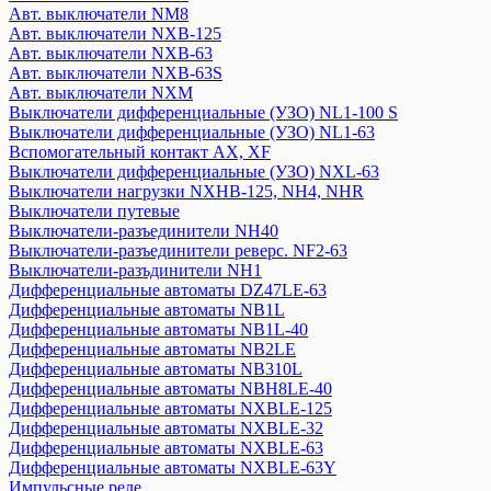
Авт. выключатели NM8
Дифференциальные автоматы NB2LE
Авт. выключатели NXB-125
Дифференциальные автоматы NB310L
Авт. выключатели NXB-63
Дифференциальные автоматы NBH8LE-40
Авт. выключатели NXB-63S
Дифференциальные автоматы NXBLE-125
Авт. выключатели NXM
Дифференциальные автоматы NXBLE-32
Выключатели дифференциальные (УЗО) NL1-100 S
Дифференциальные автоматы NXBLE-63
Выключатели дифференциальные (УЗО) NL1-63
Вспомогательный контакт АХ, XF
Дифференциальные автоматы NXBLE-63Y
Выключатели дифференциальные (УЗО) NXL-63
Импульсные реле
Выключатели нагрузки NXHB-125, NH4, NHR
Катушки управления
Выключатели путевые
Кнопки управления
Выключатели-разъединители NH40
Контакторы, пускатели
Выключатели-разъединители реверс. NF2-63
Модульные переключатели NZK1-32
Выключатели-разъдинители NH1
Дифференциальные автоматы DZ47LE-63
Оборудование для защиты и управления двигателем
Дифференциальные автоматы NB1L
Кулачковый переключатель LW
Дифференциальные автоматы NB1L-40
Оборудование сигнализации и управления
Дифференциальные автоматы NB2LE
Плавкие вставки
Дифференциальные автоматы NB310L
Расцепитель независимый
Дифференциальные автоматы NBH8LE-40
Реле времени
Дифференциальные автоматы NXBLE-125
Дифференциальные автоматы NXBLE-32
Розетки на din-рейку
Дифференциальные автоматы NXBLE-63
Рубильники
Дифференциальные автоматы NXBLE-63Y
Тепловое реле
Импульсные реле