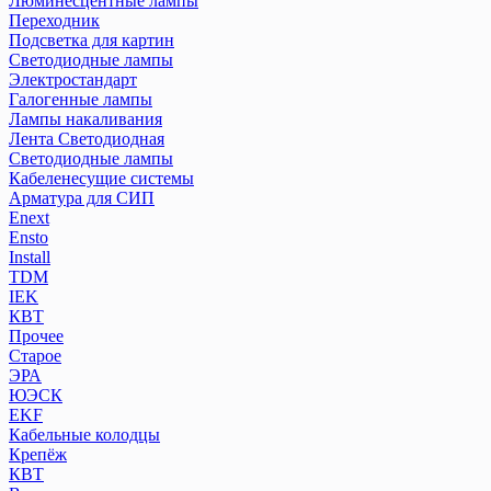
Люминесцентные лампы
Переходник
Подсветка для картин
Светодиодные лампы
Электростандарт
Галогенные лампы
Лампы накаливания
Лента Светодиодная
Светодиодные лампы
Кабеленесущие системы
Арматура для СИП
Enext
Ensto
Install
TDM
IEK
КВТ
Прочее
Старое
ЭРА
ЮЭСК
EKF
Кабельные колодцы
Крепёж
КВТ